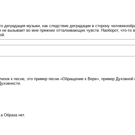
это деградация музыки, как следствие деградации в сторону человекооб
 не вызывает во мне прежних отталкивающих чувств. Наоборот, что-то 
ой.
лизок к песне, это пример песни «Обращение к Вере», пример Духовной
Духовности.
 а Образа нет.