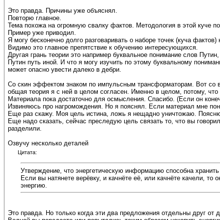
Это правда. Причины уже объяснял.
Повторю главное.
Тема похожа на огромную свалку фактов. Методология в этой куче п
Пример уже приводил.
Я могу бесконечно долго разговаривать о наборе точек (куча фактов
Видимо это главное препятствие к обучению интересующихся.
Другая грань теории это например буквальное понимание слов Путин, 
Путин путь иной. И что я могу изучить по этому буквальному пониман
может опасно увести далеко в дебри.
Со скин эффектом знаком по импульсным трансформаторам. Вот со вс
общая теория я с ней в целом согласен. Именно в целом, потому, что
Материала пока достаточно для осмысления. Спасибо. (Если он конеч
Извиняюсь про нагромождения. Но я пояснял. Если материал мне поня
Еще раз скажу. Моя цель истина, ложь я нещадно уничтожаю. Поясню
Еще надо сказать, сейчас преследую цель связать то, что вы говорил
разделили.
Озвучу несколько деталей
Цитата:
Утверждение, что энергетическую информацию способна хранить
Если вы натянете верёвку, и качнёте её, или качнёте качели, то
энергию.
Это правда. Но только когда эти два предложения отдельны друг от д