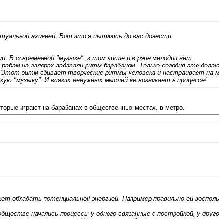
итуальной ахинеей. Вот это я пытаюсь до вас донести.
и. В современной "музыке", в том числе и в рэпе мелодии нет.
 рабам на галерах задавали ритм барабаном. Только сегодня это дела
. Этот ритм сбивает творческие ритмы человека и настраивает на м
ую "музыку". И всяких ненужных мыслей не возникает в процессе!
торые играют на барабанах в общественных местах, в метро.
ет обладать потенциальной энергией. Например правильно ей воспол
обществе начались процессы у одного связанные с постройкой, у друго