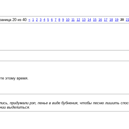
раница 20 из 40
<
1
2
3
4
5
6
7
8
9
10
11
12
13
14
15
16
17
18
19
20
2
те этому время.
лись, придумали рэп, пенье в виде бубнения, чтобы песню лишить с
нии выделиться.