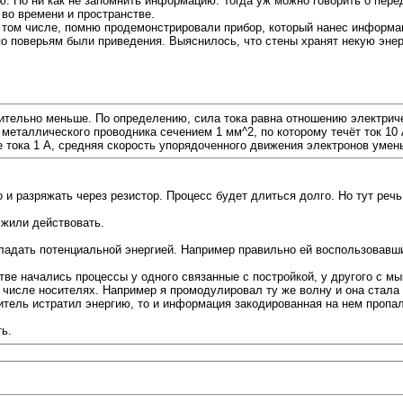
ю. Но ни как не запомнить информацию. Тогда уж можно говорить о пер
во времени и пространстве.
 том числе, помню продемонстрировали прибор, который нанес информаци
по поверьям были приведения. Выяснилось, что стены хранят некую эн
чительно меньше. По определению, сила тока равна отношению электрич
я металлического проводника сечением 1 мм^2, по которому течёт ток 10
е тока 1 A, средняя скорость упорядоченного движения электронов умень
его и разряжать через резистор. Процесс будет длиться долго. Но тут реч
лжили действовать.
ладать потенциальной энергией. Например правильно ей воспользовавш
ве начались процессы у одного связанные с постройкой, у другого с мы
 числе носителях. Например я промодулировал ту же волну и она стала
тель истратил энергию, то и информация закодированная на нем пропал
ь.