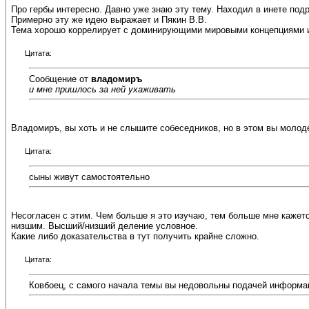
Про гербы интересно. Давно уже знаю эту тему. Находил в инете под
Примерно эту же идею выражает и Пякин В.В.
Тема хорошо коррелирует с доминирующими мировыми концепциями и в
Цитата:
Сообщение от
владомиръ
и мне пришлось за ней ухаживать
Владомиръ, вы хоть и не слышите собеседников, но в этом вы молод
Цитата:
сыны живут самостоятельно
Несогласен с этим. Чем больше я это изучаю, тем больше мне кажет
низшим. Высший/низший деление условное.
Какие либо доказательства в тут получить крайне сложно.
Цитата:
Ковбоец, с самого начала темы вы недовольны подачей информац