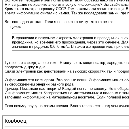
Волной вы передаете или попытались таким образом накопить энерги
Я и вы разве не храните энергетическую информацию? Вы стабильны 
Кроме того смотрел хронику СССР. Там показывали занятные вещи. В
время информацию считали с камня. Так же исследовали замки, где 
Вот еще одна деталь. Толи я не понял то ли тут что то не так.
Цитата:
В сравнении с вакуумом скорость электронов в проводниках зна
проводника, ко времени его прохождения, через это сечение. Дл
значение в пределах 0,6–6 мм/c. В таком же проводнике, при сил
Тут речь о заряде, а не о токе. Я могу взять конденсатор, зарядить 
проделать дырку в дне.
Связи электронов как действовали на высоких скоростях так и продо
Информация это не энергия. Это разные вещи. Информация может об
высвобождением энергии разного рода.
Пример. Призываю вас творить! Каждый понял по своему. Но в общест
И информация может базироваться на материальных и полевых в том
запомнил информацию на материальном носителе. Если полевой носи
Пока возьму паузу на размышления. Благо теперь есть над чем думат
Ковбоец