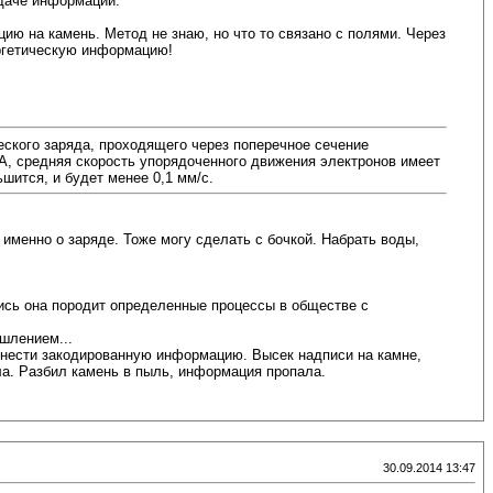
едаче информации.
ю на камень. Метод не знаю, но что то связано с полями. Через
ергетическую информацию!
еского заряда, проходящего через поперечное сечение
 A, средняя скорость упорядоченного движения электронов имеет
шится, и будет менее 0,1 мм/c.
ь именно о заряде. Тоже могу сделать с бочкой. Набрать воды,
ись она породит определенные процессы в обществе с
шлением...
 нести закодированную информацию. Высек надписи на камне,
а. Разбил камень в пыль, информация пропала.
30.09.2014 13:47