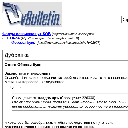
Ст
Форум осваивающих КОБ
(
)
http://forum.kpe.ru/index.php
-
Разное
(
)
http://forum.kpe.ru/forumdisplay.php?f=9
- -
Образы букв
(
)
http://forum.kpe.ru/showthread.php?t=22977
Дубравка
Ответ: Образы букв
Здравствуйте, владомиръ.
Спасибо Вам за информацию, которой делитесь и за то, что посвящае
Меня заинтересовало следующее
Цитата:
Сообщение от
владомиръ
(Сообщение 226338)
Песня способна Образ подавать, вот чтобы и этого люди лиши
песни проболтать, можете увидеть их особенности в стремле
и хотелось бы разобраться, чтобы впоследствии не путаться.
Буквально вчера я посмотрела ролики из интернета: