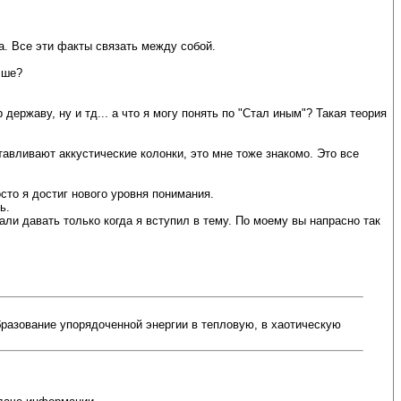
а. Все эти факты связать между собой.
чше?
ержаву, ну и тд... а что я могу понять по "Стал иным"? Такая теория
вливают аккустические колонки, это мне тоже знакомо. Это все
сто я достиг нового уровня понимания.
ь.
али давать только когда я вступил в тему. По моему вы напрасно так
образование упорядоченной энергии в тепловую, в хаотическую