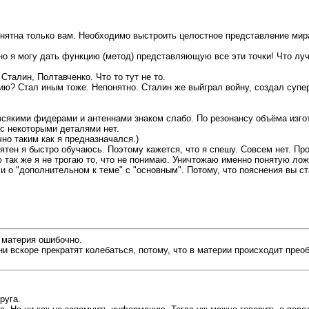
онятна только вам. Необходимо выстроить целостное представление мир
) но я могу дать функцию (метод) представляющую все эти точки! Что лу
Сталин, Полтавченко. Что то тут не то.
ию? Стал иным тоже. Непонятно. Сталин же выйграл войну, создал супер д
якими фидерами и антеннами знаком слабо. По резонансу объёма изгота
 с некоторыми деталями нет.
но таким как я предназначался.)
тен я быстро обучаюсь. Поэтому кажется, что я спешу. Совсем нет. Про
 так же я не трогаю то, что не понимаю. Уничтожаю именно понятую лож
и о "дополнительном к теме" с "основным". Потому, что пояснения вы ст
 материя ошибочно.
 они вскоре прекратят колебаться, потому, что в материи происходит пре
руга.