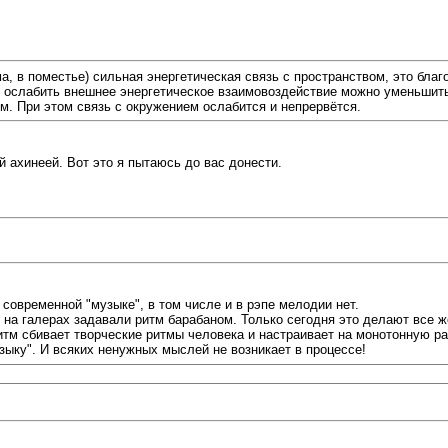
, в поместье) сильная энергетическая связь с пространством, это благо
бы ослабить внешнее энергетическое взаимовоздействие можно уменьшит
м. При этом связь с окружением ослабится и непрервётся.
й ахинеей. Вот это я пытаюсь до вас донести.
современной "музыке", в том числе и в рэпе мелодии нет.
м на галерах задавали ритм барабаном. Только сегодня это делают все 
итм сбивает творческие ритмы человека и настраивает на монотонную ра
зыку". И всяких ненужных мыслей не возникает в процессе!