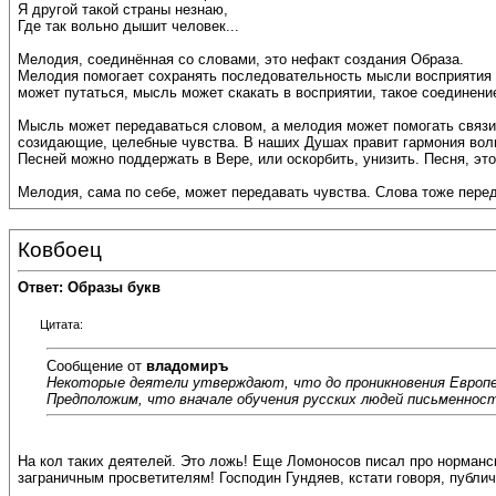
Я другой такой страны незнаю,
Где так вольно дышит человек...
Мелодия, соединённая со словами, это нефакт создания Образа.
Мелодия помогает сохранять последовательность мысли восприятия Об
может путаться, мысль может скакать в восприятии, такое соединени
Мысль может передаваться словом, а мелодия может помогать связи 
созидающие, целебные чувства. В наших Душах правит гармония волн
Песней можно поддержать в Вере, или оскорбить, унизить. Песня, это
Мелодия, сама по себе, может передавать чувства. Слова тоже пер
Ковбоец
Ответ: Образы букв
Цитата:
Сообщение от
владомиръ
Некоторые деятели утверждают, что до проникновения Европей
Предположим, что вначале обучения русских людей письменност
На кол таких деятелей. Это ложь! Еще Ломоносов писал про норманс
заграничным просветителям! Господин Гундяев, кстати говоря, публичн