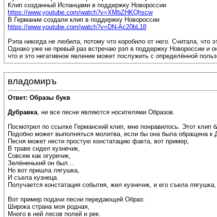
Клип созданный Испанцами в поддержку Новороссии
https://www.youtube.com/watch?v=XMbZHKQhscw
В Германии создали клип в поддержку Новороссии
https://www.youtube.com/watch?v=DN-Ac20bL18
Рэпа никогда не любила, потому что коробило от него. Считала, что 
Однако уже не превый раз встречаю рэп в поддержку Новороссии и он
что и это негативное явление может послужить с определённой польз
владомиръ
Ответ: Образы букв
Дубравка
, ни все песни являются носителями Образов.
Посмотрел по ссылке Германский клип, мне понравилось. Этот клип б
Подобно может выполняться молитва, если бы она была обращена к 
Песня может нести простую констатацию факта, вот пример;
В траве сидел кузнечик,
Совсем как огуречик,
Зелёненький он был...
Но вот пришла лягушка,
И съела кузнеца.
Получается констатация события, жил кузнечик, и его съела лягушка,
Вот пример подачи песни передающей Образ:
Широка страна моя родная,
Много в ней лесов полей и рек.