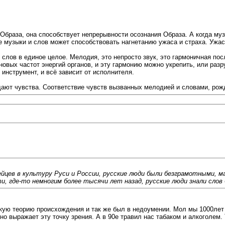
раза, она способствует непрерывности осознания Образа. А когда музык
е музыки и слов может способствовать нагнетанию ужаса и страха. Ужас
слов в единое целое. Мелодия, это непросто звук, это гармоничная по
овых частот энергий органов, и эту гармонию можно укрепить, или разр
 инструмент, и всё зависит от исполнителя.
едают чувства. Соответствие чувств вызванных мелодией и словами, р
цев в культуру Руси и России, русские люди были безграмотными, м
и, где-то немногим более тысячи лет назад, русские люди знали слов
кую теорию происхождения и так же был в недоумении. Мол мы 1000лет
о выражает эту точку зрения. А в 90е травил нас табаком и алкоголем. 