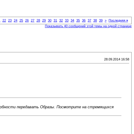
1
22
23
24
25
26
27
28
29
30
31
32
33
34
35
36
37
38
39
>
Последняя
»
Показывать 40 сообщений этой темы на одной странице
28.09.2014 16:58
пособности передавать Образы. Посмотрите на стремящихся