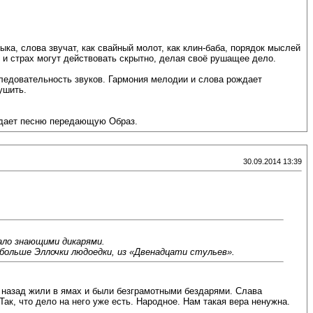
а, слова звучат, как свайный молот, как клин-баба, порядок мыслей
 и страх могут действовать скрытно, делая своё рушащее дело.
следовательность звуков. Гармония мелодии и слова рождает
ушить.
ождает песню передающую Образ.
30.09.2014 13:39
ало знающими дикарями.
 больше Эллочки людоедки, из «Двенадцати стульев».
 назад жили в ямах и были безграмотными бездарями. Слава
Так, что дело на него уже есть. Народное. Нам такая вера ненужна.