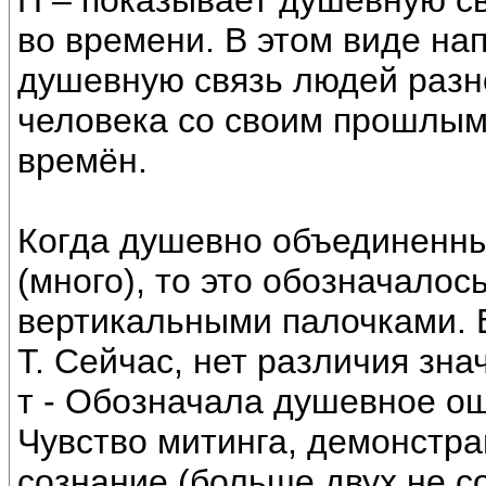
П – показывает душевную св
во времени. В этом виде на
душевную связь людей разно
человека со своим прошлым.
времён.
Когда душевно объединенны
(много), то это обозначалось
вертикальными палочками. Е
Т. Сейчас, нет различия значе
т - Обозначала душевное о
Чувство митинга, демонстрац
сознание (больше двух не с