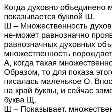
Когда духовно объединено м
показывается буквой Ш.
Ш – Множественность духовн
не-может равнозначно проя
равнозначных духовных объе
множественность порождае
А, когда такая множественн
Образом, то для показа это
писалась маленькое О. Впос
на край буквы, и сейчас зам
буква Щ.
Щ – Показывает, множествен