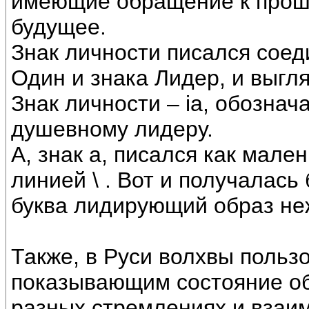
имеющие обращение к прошл
будущее.
Знак личности писался сое
Один и знака Лидер, и выгля
Знак личности – ia, обозна
душевному лидеру.
А, знак а, писался как мале
линией \ . Вот и получалась б
буква лидирующий образ не
Также, в Руси волхвы поль
показывающим состояние об
разных стремлениях и взаи