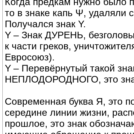
Когда предкам нужно было п
то в знаке капь Ψ, удаляли 
Получался знак Y.
Y – Знак ДУРЕНЬ, безголов
к части греков, уничтожите
Евросоюз).
Y – Перевёрнутый такой зн
НЕПЛОДОРОДНОГО, это зна
Современная буква Я, это п
середине линии жизни, рас
прошлое, это знак обознач