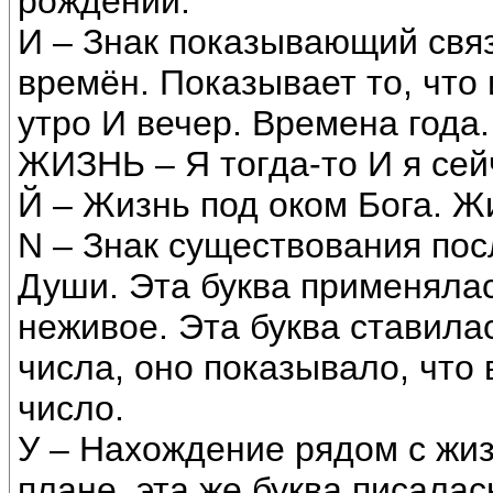
рождений.
И – Знак показывающий связ
времён. Показывает то, что
утро И вечер. Времена года.
ЖИЗНЬ – Я тогда-то И я сей
Й – Жизнь под оком Бога. Ж
N – Знак существования пос
Души. Эта буква применялас
неживое. Эта буква ставил
числа, оно показывало, что 
число.
У – Нахождение рядом с жиз
плане, эта же буква писалас