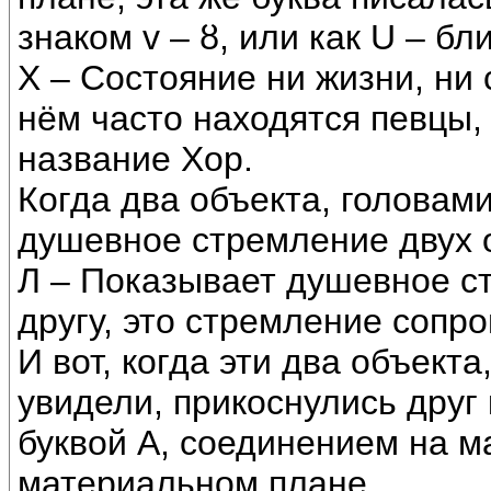
знаком v – ȣ, или как U – б
Х – Состояние ни жизни, ни
нём часто находятся певцы,
название Хор.
Когда два объекта, головами
душевное стремление двух о
Л – Показывает душевное ст
другу, это стремление соп
И вот, когда эти два объект
увидели, прикоснулись друг 
буквой А, соединением на м
материальном плане.