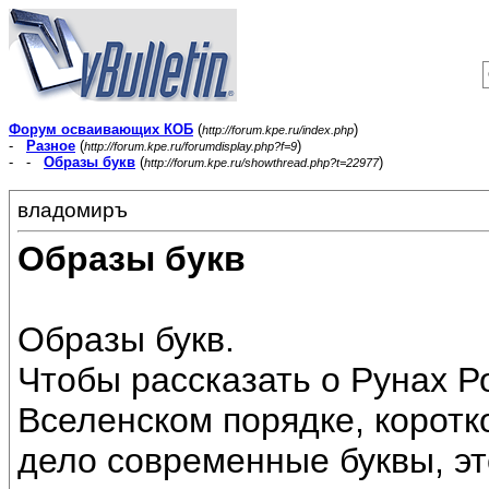
Форум осваивающих КОБ
(
)
http://forum.kpe.ru/index.php
-
Разное
(
)
http://forum.kpe.ru/forumdisplay.php?f=9
- -
Образы букв
(
)
http://forum.kpe.ru/showthread.php?t=22977
владомиръ
Образы букв
Образы букв.
Чтобы рассказать о Рунах Р
Вселенском порядке, коротко
дело современные буквы, эт