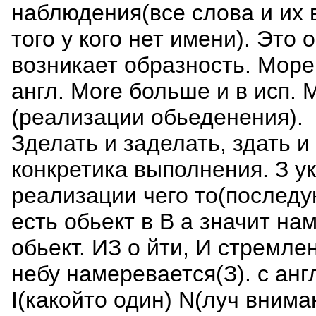
наблюдения(все слова и их
того у кого нет имени). Это
возникает образность. Море
англ. More больше и в исп. 
(реализации обьеденения).
Зделать и заделать, здать и
конкретика выполнения. З у
реализации чего то(последую
есть обьект в В а значит на
обьект. ИЗ о йти, И стремле
небу намеревается(З). с англ
I(какойто один) N(луч внима