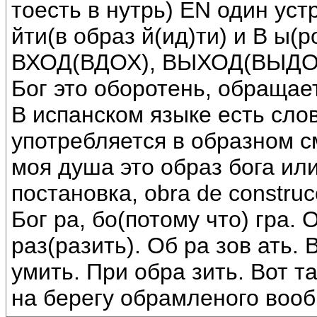
тоесть в нутрь) EN один уст
йти(в образ й(ид)ти) и В ы(
ВХОД(ВДОХ), ВЫХОД(ВЫДО
Бог это оборотень, обращает
В испанском языке есть сло
употребляется в образном см
моя душа это образ бога или
постановка, obra de constru
Бог ра, бо(потому что) гра. 
раз(разить). Об ра зов ать. 
умить. При обра зить. Вот т
на берегу обрамленого воо