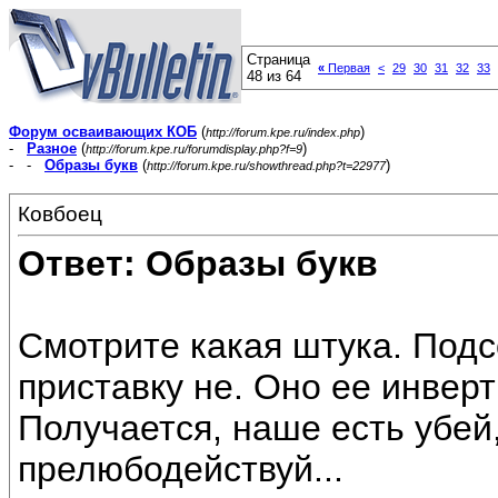
Страница
«
Первая
<
29
30
31
32
33
48 из 64
Форум осваивающих КОБ
(
)
http://forum.kpe.ru/index.php
-
Разное
(
)
http://forum.kpe.ru/forumdisplay.php?f=9
- -
Образы букв
(
)
http://forum.kpe.ru/showthread.php?t=22977
Ковбоец
Ответ: Образы букв
Смотрите какая штука. Под
приставку не. Оно ее инверт
Получается, наше есть убей
прелюбодействуй...