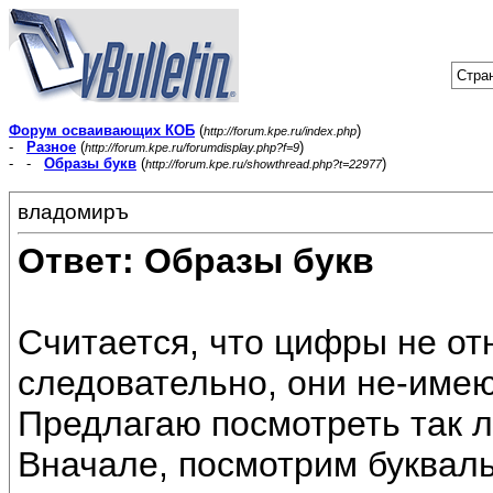
Стран
Форум осваивающих КОБ
(
)
http://forum.kpe.ru/index.php
-
Разное
(
)
http://forum.kpe.ru/forumdisplay.php?f=9
- -
Образы букв
(
)
http://forum.kpe.ru/showthread.php?t=22977
владомиръ
Ответ: Образы букв
Считается, что цифры не отн
следовательно, они не-име
Предлагаю посмотреть так л
Вначале, посмотрим букваль