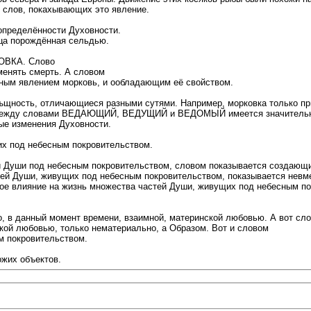
 слов, покахывающих это явление.
определённости Духовности.
ица порождённая сельдью.
КОВКА. Слово
менять смерть. А словом
ным явлением морковь, и ообладающим её свойством.
ъщность, отличающиеся разными сутями. Например, морковка только пр
т и между словами ВЕДАЮЩИЙ, ВЕДУЩИЙ и ВЕДОМЫЙ имеется значительн
ые изменения Духовности.
х под небесным покровительством.
Души под небесным покровительством, словом показывается создающи
ей Души, живущих под небесным покровительством, показывается невм
ное влияние на жизнь множества частей Души, живущих под небесным п
 в данный момент времени, взаимной, материнской любовью. А вот сл
ой любовью, только нематериально, а Образом. Вот и словом
м покровительством.
ожих объектов.