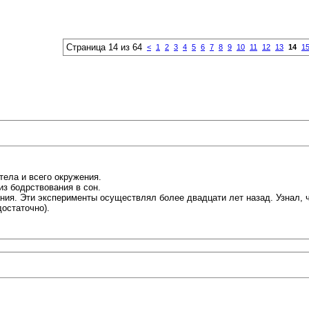
Страница 14 из 64
<
1
2
3
4
5
6
7
8
9
10
11
12
13
14
1
тела и всего окружения.
з бодрствования в сон.
ния. Эти эксперименты осуществлял более двадцати лет назад. Узнал, ч
остаточно).