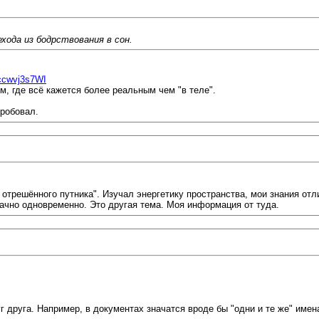
хода из бодрствования в сон.
9ccwvj3s7WI
, где всё кажется более реальным чем "в теле".
пробовал.
 отрешённого путника". Изучал энергетику пространства, мои знания от
ачно одновременно. Это другая тема. Моя информация от туда.
 друга. Например, в документах значатся вроде бы "одни и те же" имен