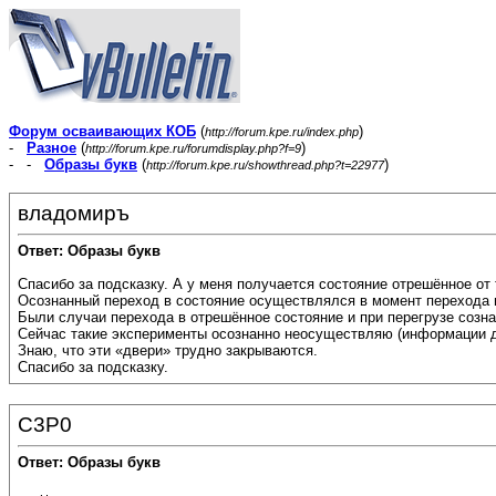
Форум осваивающих КОБ
(
)
http://forum.kpe.ru/index.php
-
Разное
(
)
http://forum.kpe.ru/forumdisplay.php?f=9
- -
Образы букв
(
)
http://forum.kpe.ru/showthread.php?t=22977
владомиръ
Ответ: Образы букв
Спасибо за подсказку. А у меня получается состояние отрешённое от 
Осознанный переход в состояние осуществлялся в момент перехода и
Были случаи перехода в отрешённое состояние и при перегрузе созна
Сейчас такие эксперименты осознанно неосуществляю (информации д
Знаю, что эти «двери» трудно закрываются.
Спасибо за подсказку.
C3P0
Ответ: Образы букв