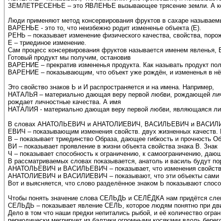
ЗЕМЛЕТРЕСЕНЬЕ – это ЯВЛЕНЬЕ вызывающее трясение земли. А ко
Люди применяют метод консервирования фруктов в сахаре называем
ВАРЕНЬЕ - это то, что неизбежно родит измененье объекта (Е).
РЕНЬ – показывает изменение физического качества, свойства, пор
Е – триединое изменение.
Сам процесс консервирования фруктов называется именем явленья, В
Готовый продукт мы получим, остановив
ВАРЕНИЕ – прекратив измененья продукта. Как называть продукт пол
ВАРЕНИЕ – показывающим, что объект уже рождён, и измененья в нё
Это свойство знаков Ь и И распространяется и на имена. Например,
НАТАЛЬЯ – материально дающая веру первой любви, рождающей лич
рождает личностные качества. А имя
НАТАЛИЯ - материально дающая веру первой любви, являющаяся ли
В словах АНАТОЛЬЕВИЧ и АНАТОЛИЕВИЧ, ВАСИЛЬЕВИЧ и ВАСИЛИЕ
ЕВИЧ – показывающим изменения свойств. двух жизненных качеств. 
В – показывает триединство Образа, дающее гибкость и прочность Об
ВИ – показывает проявление в жизни объекта свойства знака В. Знак
Ч – показывает способность к ограничению, к самоограничению, даю
В рассматриваемых словах показывается, анатоль и василь будут по
АНАТОЛЬЕВИЧ и ВАСИЛЬЕВИЧ – показывает, что изменения свойств В
АНАТОЛИЕВИЧ и ВАСИЛИЕВИЧ – показывают, что эти объекты сами 
Вот и выясняется, что слово разделённое знаком Ь показывают спосо
Чтобы понять значение слова СЕЛЬДЬ и СЕЛЁДКА нам придётся слег
СЕЛЬДЬ – показывает явление СЕЛЬ, которое людям понятно при движ
Дело в том что наши предки непитались рыбой, и её количество огра
периодически мегрирует из балтики огромными косяками вдоль берег