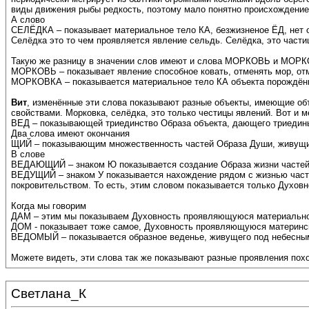
виды движения рыбы редкость, поэтому мало понятно происхождение
А слово
СЕЛЁДКА – показывает материальное тело КА, безжизненое ЁД, нет 
Селёдка это то чем проявляется явление сельдь. Селёдка, это част
Такую же разницу в значении слов имеют и слова МОРКОВЬ и МОР
МОРКОВЬ – показывает явление способное ковать, отменять мор, от
МОРКОВКА – показывается материальное тело КА объекта порождён
Вит
, изменённые эти слова показывают разные объекты, имеющие об
свойствами. Морковка, селёдка, это только честицы явлений. Во
ВЕД – показывающей триединство Образа объекта, дающего триедин
Два слова имеют окончания
ЩИЙ – показывающим множественность частей Образа Души, живущи
В слове
ВЕДАЮЩИЙ – знаком Ю показывается создание Образа жизни частей 
ВЕДУЩИЙ – знаком У показывается нахождение рядом с жизнью част
покровительством. То есть, этим словом показывается только Духов
Когда мы говорим
ДАМ – этим мы показываем Духовность проявляющуюся материально,
ДОМ - показывает тоже самое, Духовность проявляющуюся материнск
ВЕДОМЫЙ – показывается образное веденье, живущего под небесны
Можете видеть, эти слова так же показывают разные проявления пох
Светлана_К