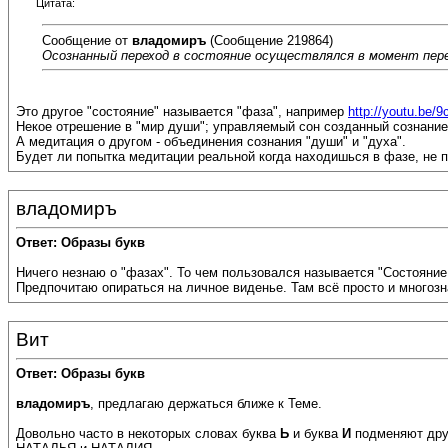
Цитата:
Сообщение от
владомиръ
(Сообщение 219864)
Осознанный переход в состояние осуществлялся в момент пере
Это другое "состояние" называется "фаза", например
http://youtu.be/
Некое отрешение в "мир души"; управляемый сон созданный сознанием
А медитация о другом - объединения сознания "души" и "духа".
Будет ли попытка медитации реальной когда находишься в фазе, не 
владомиръ
Ответ: Образы букв
Ничего незнаю о "фазах". То чем пользовался называется "Состояние
Предпочитаю опираться на личное виденье. Там всё просто и многозн
Вит
Ответ: Образы букв
владомиръ
, предлагаю держаться ближе к Теме.
Довольно часто в некоторых словах буква
Ь
и буква
И
подменяют друг