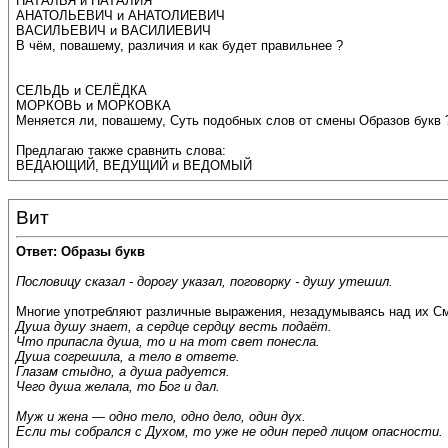
НАТАЛЬЯ и НАТАЛИЯ
АНАТОЛЬЕВИЧ и АНАТОЛИЕВИЧ
ВАСИЛЬЕВИЧ и ВАСИЛИЕВИЧ
В чём, повашему, различия и как будет правильнее ?
СЕЛЬДЬ и СЕЛЁДКА
МОРКОВЬ и МОРКОВКА
Меняется ли, повашему, Суть подобных слов от смены Образов букв 
Предлагаю также сравнить слова:
ВЕДАЮЩИЙ, ВЕДУЩИЙ и ВЕДОМЫЙ
Вит
Ответ: Образы букв
Пословицу сказал - дорогу указал, поговорку - душу утешил.
Многие употребляют различные выражения, незадумываясь над их См
Душа душу знает, а сердце сердцу весть подаёт.
Что припасла душа, то и на тот свет понесла.
Душа согрешила, а тело в ответе.
Глазам стыдно, а душа радуется.
Чего душа желала, то Бог и дал.
Муж и жена — одно тело, одно дело, один дух.
Если ты собрался с Духом, то уже не один перед лицом опасности.