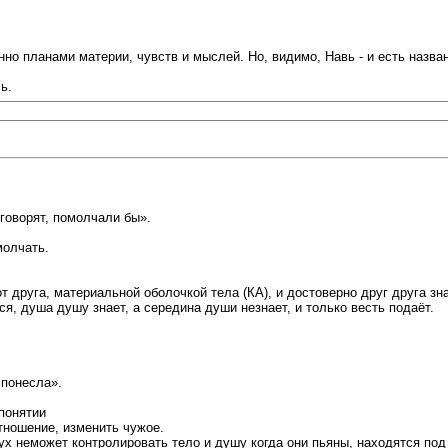
но планами материи, чувств и мыслей. Но, видимо, Навь - и есть назва
ь.
 говорят, помолчали бы».
молчать.
 друга, материальной оболочкой тела (КА), и достоверно друг друга зна
я, душа душу знает, а середина души незнает, и только весть подаёт.
 понесла».
понятии
отношение, изменить чужое.
ух неможет контролировать тело и душу когда они пьяны, находятся под 