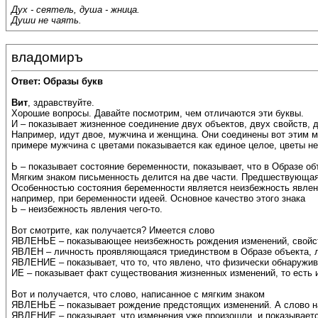
Дух - сеятель, душа - жница.
Души не чаять.
владомиръ
Ответ: Образы букв
Вит
, здравствуйте.
Хорошие вопросы. Давайте посмотрим, чем отличаются эти буквы.
И – показывает жизненное соединение двух объектов, двух свойств, дв
Например, идут двое, мужчина и женщина. Они соединены вот этим м
примере мужчина с цветами показывается как единое целое, цветы не
Ь – показывает состояние беременности, показывает, что в Образе об
Мягким знаком письменность делится на две части. Предшествующая 
Особенностью состояния беременности является неизбежность явлени
например, при беременности идеей. Основное качество этого знака
Ь – неизбежность явления чего-то.
Вот смотрите, как получается? Имеется слово
ЯВЛЕНЬЕ – показывающее неизбежность рождения изменений, свойс
ЯВЛЕН – личность проявляющаяся триединством в Образе объекта, 
ЯВЛЕНИЕ – показывает, что то, что явлено, что физически обнаружив
ИЕ – показывает факт существования жизненных изменений, то есть
Вот и получается, что слово, написанное с мягким знаком
ЯВЛЕНЬЕ – показывает рождение предстоящих изменений. А слово н
ЯВЛЕНИЕ – показывает, что изменения уже произошли, и показываетс