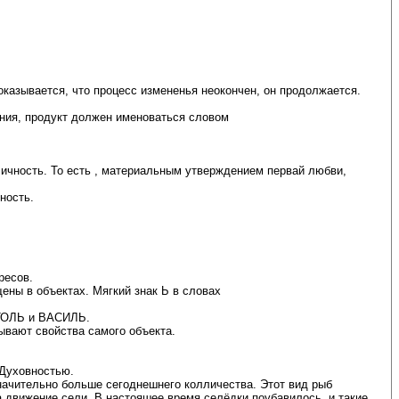
казывается, что процесс измененья неокончен, он продолжается.
ения, продукт должен именоваться словом
ность. То есть , материальным утверждением первай любви,
ность.
ресов.
ены в объектах. Мягкий знак Ь в словах
АТОЛЬ и ВАСИЛЬ.
ывают свойства самого объекта.
 Духовностью.
значительно больше сегоднешнего колличества. Этот вид рыб
 движение сели. В настояшее время селёдки поубавилось, и такие