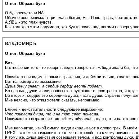
Ответ: Образы букв
О буквосочетани НА.
Обычно воспринимала три плана бытия, Явь Навь Правь, соответствен
А ЯВЬ - это план чувств.
Как только о этом подумала, как будто почва под ногами первернулас
владомиръ
Ответ: Образы букв
Вит.
В отношении того что говорят люди, говорю так: «Люди знали бы, что
Прочитал приводимые вами выражения, и действительно, хочется по
Вот например это выражение:
Душа душу знает, а сердце сердцу весть подаёт.
Во первых, души изолированы от окружающего пространства, и друг от
Во вторых, сердце это середина души, часть души. Странно получаетс
Мне неясно, что этим хотели сказать, непонимаю.
Ближе к действительности следующее выражение:
Что припасла душа, то и на тот свет понесла.
Понимаю это выражение так: «Чему обучилась душа, то и на тот свет
Мне непонятно, какой смысл люди вкладывают в слово грех. В моём 
ГРЕХ – это мечта изменить то от чего отрешён, то к чему неимеешь 
К тому же, душа действия совершает телом, и под контролем духа. Д