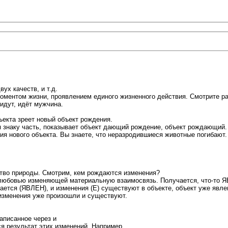
ух качеств, и т.д.
оментом жизни, проявлением единого жизненного действия. Смотрите раз
идут, идёт мужчина.
ъекта зреет новый объект рождения.
знаку часть, показывает объект дающий рождение, объект рождающий. 
я нового объекта. Вы знаете, что неразродившиеся животные погибают.
тво природы. Смотрим, кем рождаются изменения?
любовью изменяющей материальную взаимосвязь. Получается, что-то Я
ается (ЯВЛЕН), и изменения (Е) существуют в объекте, объект уже явле
 изменения уже произошли и существуют.
аписанное через и
я результат этих изменений. Например,