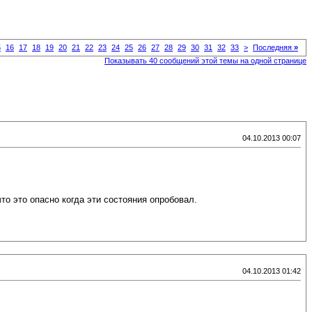
5
16
17
18
19
20
21
22
23
24
25
26
27
28
29
30
31
32
33
>
Последняя
»
Показывать 40 сообщений этой темы на одной странице
04.10.2013 00:07
то это опасно когда эти состояния опробовал.
04.10.2013 01:42