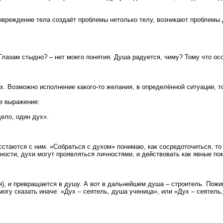
Повреждение тела создаёт проблемы нетолько телу, возникают проблемы 
лазам стыдно? – нет моего понятия. Душа радуется, чему? Тому что ос
х. Возможно исполнение какого-то желания, в определённой ситуации, 
ее выражение:
дело, один дух».
таются с ним. «Собраться с духом» понимаю, как сосредоточиться, то е
сности, духи могут проявляться личностями, и действовать как явные п
мя), и превращается в душу. А вот в дальнейшем душа – строитель. Пож
могу сказать иначе: «Дух – сеятель, душа ученица», или «Дух – сеятель