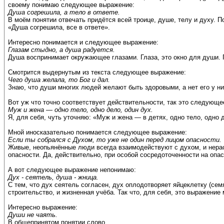
своему понимаю следующее выражение:
Душа согрешила, а тело в ответе.
В моём понятии отвечать придётся всей троице, душе, телу и духу. 
«Душа согрешила, все в ответе».
Интересно понимается и следующее выражение:
Глазам стыдно, а душа радуется.
Душа воспринимает окружающее глазами. Глаза, это окно для души. Г
Смотрится выдернутым из текста следующее выражение:
Чего душа желала, то Бог и дал.
Знаю, что души многих людей желают быть здоровыми, а нет его у ни
Вот уж что точно соответствует действительности, так это следующ
Муж и жена — одно тело, одно дело, один дух.
Я, для себя, чуть уточняю: «Муж и жена — в детях, одно тело, одно 
Мной иносказательно понимается следующее выражение:
Если ты собрался с Духом, то уже не один перед лицом опасности.
Живые, неопьянённые люди всегда взаимодействуют с духом, и нерасс
опасности. Да, действительно, при особой сосредоточенности на опа
А вот следующее выражение непонимаю:
Дух - сеятель, душа - жница.
С тем, что дух сеятель согласен, дух оплодотворяет яйцеклетку (се
строительство, и жизненная учёба. Так что, для себя, это выражение 
Интересно выражение:
Души не чаять.
В общепринятом понятии слово