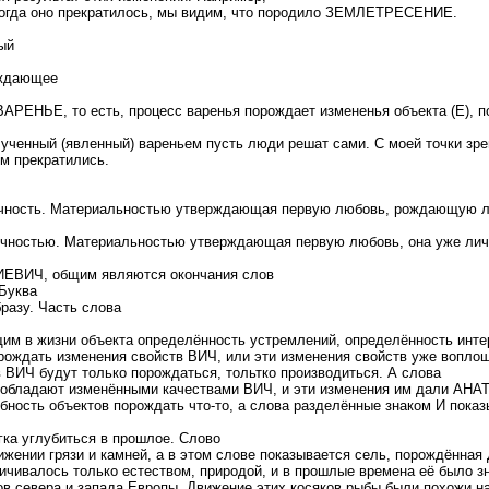
гда оно прекратилось, мы видим, что породило ЗЕМЛЕТРЕСЕНИЕ.
ый
ождающее
АРЕНЬЕ, то есть, процесс варенья порождает измененья объекта (Е), по
ученный (явленный) вареньем пусть люди решат сами. С моей точки зр
м прекратились.
ность. Материальностью утверждающая первую любовь, рождающую лич
чностью. Материальностью утверждающая первую любовь, она уже лич
ВИЧ, общим являются окончания слов
Буква
разу. Часть слова
щим в жизни объекта определённость устремлений, определённость инте
рождать изменения свойств ВИЧ, или эти изменения свойств уже воплощ
ИЧ будут только порождаться, тольтко производиться. А слова
обладают изменёнными качествами ВИЧ, и эти изменения им дали АН
бность объектов порождать что-то, а слова разделённые знаком И показ
ка углубиться в прошлое. Слово
ении грязи и камней, а в этом слове показывается сель, порождённая
ничивалось только естеством, природой, и в прошлые времена её было 
ов севера и запада Европы. Движение этих косяков рыбы были похожи на