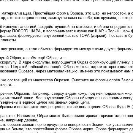
материализации. Простейшая форма Образа, это шар, но непростой, а о
р, это «стоящая» волна, замкнутая сама на себя, как пружина, в котор
её именуют энергией, воздействующей на материю, и ей они определя
ет форму ПОЛОГО ШАРА, и воспринимается извне как ШАР. «Полый шар»
ра шара, формируется внутренней частью ТОРА (дыркой). Поставьте бубл
 планеты.
нутреннюю, а тело объекта формируется между этими двумя формами
ругой Образ, а в нём ещё Образ, и…
 скорлупу. В ядре скорлупы, воплощается Образ формирующий плёнку, 
лтка. Под этой плёнкой воплощён Образ желтка, ядром которого являе
разования Образов, через материализацию, именно это показывают нам 
ак же состоящей из множества Образов. Смотрите на формы слоёв Земли
нтия, и…
ренних Образов. Например, сверху видим кожу, под ней подкожный жир,
единительной ткани. Все внутренние Образы объединены со своими сос
ъединены в единое целое как звенья одной цепи.
бразом и составляют единое целое, живое воплощение Образа Духа Ѩ (
транстве. Например, Образ может быть сориентирован горизонтально по
ие, например дерево.
ыть сориентирован перпендикулярно поверхности Земли, как устанавлив
щую на Земле, это простейшая форма Образа червя. Образ формирует дв