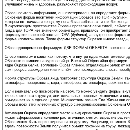
улучшают жизнь и здоровье, разъясняют происходящее вокруг.
--
Образ носитель информации, он нематериален, он определяет формы 
Основная форма носителей информации Образов это ТОР, «бублик». То
котором нет начала и конца, «у попа была собака…», и так без конца.
В окружающем пространстве Образы проявляют себя силой, сейчас 
Когда для ТОРА нет значения ориентации, вращаясь, он приобрета
формируется внешней частью ТОРА (бублика), а внутренняя форма яд
форме «полого» шара. Такие формы структур Образов имеют звёзды,
Образ одновременно формирует ДВЕ ФОРМЫ ОБЪЕКТА, внешнюю и в
Слово «полого» в кавычках потому, что внутри ядра может иметься д
Обратите внимание на куриное яйцо. Внешний Образ яйца формирует
ядре Образа белка, воплощён Образ плёнки, отделяющей белок от же
сам процесс зарождения жизни в нём, это последовательность преоб
Форма структуры Образа яйца повторяет структура Образа Земли, т
атмосфера, поверхность, кора, литосфера, астеносфера, верхняя ма
Если внимательно посмотреть на себя, то можно увидеть формы внут
типов клеточных структур, эпителиальных, нервных, мышечных и со
объединяет их в единое целое. Множеством разных Сил Жизни они об
Образы всех этих клеточных структур синхронизированы Основным О
Активация Образа определяет место и вид ориентации Образа в прос
может сформировать колонию растительных клеток, вырастив растен
Образ может быть сориентирован и по другому. Например, он может б
вдоль поверхности Земли получится объект похожий на трубу, лежа