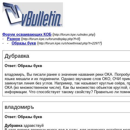
Форум осваивающих КОБ
(
)
http://forum.kpe.ru/index.php
-
Разное
(
)
http://forum.kpe.ru/forumdisplay.php?f=9
- -
Образы букв
(
)
http://forum.kpe.ru/showthread.php?t=22977
Дубравка
Ответ: Образы букв
владомиръ, Вы писали ранее о значение названия реки ОКА. Попробу
языке мешали и их подменили. Однако звучание слов ОКО, ОЧИ приме
замкнутая линия без углов. Например, так называют круглые озёра, п
ОКА (во множественном числе). Как бы множество объектов круглой
информации. Что способствует такому свойству? Правильно ли помню
владомиръ
Ответ: Образы букв
Дубравка
здравствуй
В этот период времени много дел в саду, для интернета остаётся м