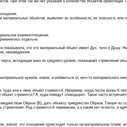
тов. При этом так же нет указания о количестве объектов ориентации. 
площения.
ти материальных объектов, выявляет их особенности, их опасность или 
ериальное взаимоотношение.
 применялись отдельно.
та показывала, что это материальный объект имеет Дух, тело и Душу. На
ое, неизведанное.
 черта, исходящая вниз из среднего уровня, показывает стремление объе
атериальное нужное, новое, и избавиться от чего-то материального нен
я, куда или к чему объект стремится. Например, когда после буквы К я
ой объект стремится? А, куда поведут «поводыри». Такое часто встречае
единством Образа (В), дать объекту триединство Образа. Говоря по со
 стремления. Род стремится К переменам, а к каким нет ясности, и идёт
м, значит, что отношение происходят только на материальном плане, и