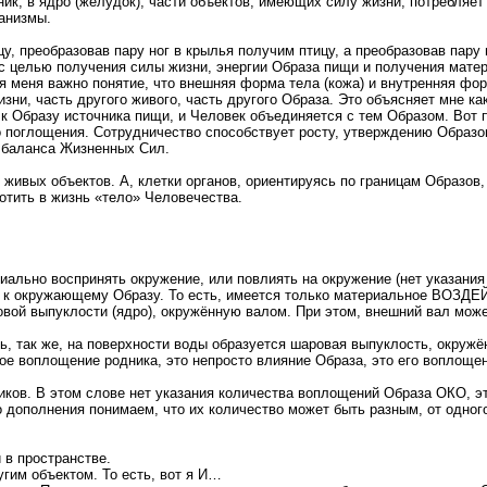
ик, в ядро (желудок), части объектов, имеющих силу жизни, потребляе
анизмы.
, преобразовав пару ног в крылья получим птицу, а преобразовав пару 
 с целью получения силы жизни, энергии Образа пищи и получения матер
 меня важно понятие, что внешняя форма тела (кожа) и внутренняя фор
изни, часть другого живого, часть другого Образа. Это объясняет мне 
 Образу источника пищи, и Человек объединяется с тем Образом. Вот п
 поглощения. Сотрудничество способствует росту, утверждению Образо
 баланса Жизненных Сил.
 живых объектов. А, клетки органов, ориентируясь по границам Образо
отить в жизнь «тело» Человечества.
иально воспринять окружение, или повлиять на окружение (нет указани
но к окружающему Образу. То есть, имеется только материальное ВО
ой выпуклости (ядро), окружённую валом. При этом, внешний вал може
, так же, на поверхности воды образуется шаровая выпуклость, окружён
ьное воплощение родника, это непросто влияние Образа, это его воплощен
ов. В этом слове нет указания количества воплощений Образа ОКО, э
ого дополнения понимаем, что их количество может быть разным, от одн
 в пространстве.
угим объектом. То есть, вот я И…