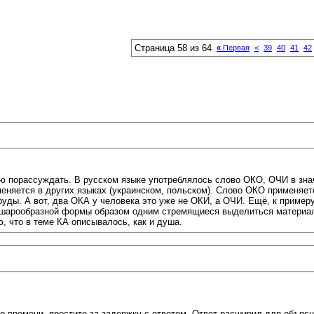
Страница 58 из 64
«
Первая
<
39
40
41
42
ю порассуждать. В русском языке употреблялось слово ОКО, ОЧИ в знач
няется в других языках (украинском, польском). Слово ОКО применяетс
руды. А вот, два ОКА у человека это уже не ОКИ, а ОЧИ. Ещё, к пример
, шарообразной формы образом одним стремящиеся выделиться материал
, что в теме КА описывалось, как и душа.
ало времени, простите за задержку с ответом. Ответ расширил для объ