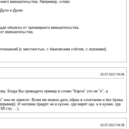
оннего вмешательства. Например, слово
 Духа и Души.
щая объекты от чрезмерного вмешательства.
 от вмешательства.
ошений (с местностью, с банковским счётом, с игроками).
15.07.2017 04:06
у. Когда Вы приводите пример в слове "Карта" это не "к", а
к" они не зависят. Всем им можно дать образ в сочетании и без буквы
ример). И человек придёт не в кухню, где варят щи, а в кузню, где
 стр. ...).
15.07.2017 04:38