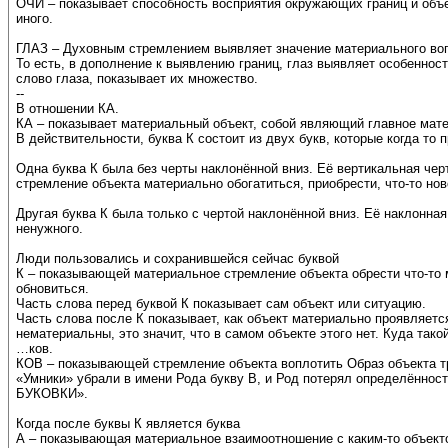
ОЧИ – показывает способность восприятия окружающих границ и объек
иного.
ГЛАЗ – Духовным стремлением выявляет значение материального во
То есть, в дополнение к выявлению границ, глаз выявляет особеннос
слово глаза, показывает их множество.
--
В отношении КА.
КА – показывает материальный объект, собой являющий главное мат
В действительности, буква К состоит из двух букв, которые когда то
Одна буква К была без черты наклонённой вниз. Её вертикальная чер
стремление объекта материально обогатиться, приобрести, что-то нов
Другая буква К была только с чертой наклонённой вниз. Её наклонная
ненужного.
Люди пользовались и сохранившейся сейчас буквой
К – показывающей материальное стремление объекта обрести что-то м
обновиться.
Часть слова перед буквой К показывает сам объект или ситуацию.
Часть слова после К показывает, как объект материально проявляетс
нематериальны, это значит, что в самом объекте этого нет. Куда так
…ков.
КОВ – показывающей стремление объекта воплотить Образ объекта три
«Умники» убрали в имени Рода букву В, и Род потерял определённость
БУКОВКИ».
Когда после буквы К является буква
А – показывающая материальное взаимоотношение с каким-то объекто