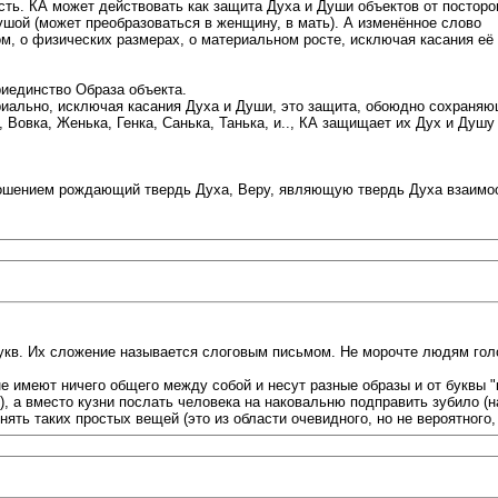
ть. КА может действовать как защита Духа и Души объектов от постор
ой (может преобразоваться в женщину, в мать). А изменённое слово
м, о физических размерах, о материальном росте, исключая касания её
иединство Образа объекта.
ально, исключая касания Духа и Души, это защита, обоюдно сохраняю
 Вовка, Женька, Генка, Санька, Танька, и.., КА защищает их Дух и Душу
шением рождающий твердь Духа, Веру, являющую твердь Духа взаимоотн
укв. Их сложение называется слоговым письмом. Не морочте людям голов
а не имеют ничего общего между собой и несут разные образы и от буквы "
, а вместо кузни послать человека на наковальню подправить зубило (нап
ть таких простых вещей (это из области очевидного, но не вероятного, 58