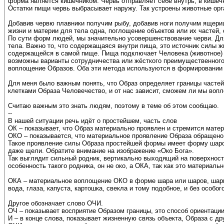
форма является кишечником. Червь отправляет себе внутрь, в кишечн
Остатки пищи червь выбрасывает наружу. Так устроены животные орг
Добавив червю плавники получим рыбу, добавив ноги получим ящерицу
жизни и материи для тела одна, поглощение объектов или их частей,
По сути форм людей, мы значительно усовершенствование черви. Для
тела. Важно то, что содержащаяся внутри пища, это источник силы ж
содержащейся в самой пище. Пища подключает Человека (животное) к
возможны варианты сотрудничества или жёсткого преимущественного
воплощение Образов. Оба эти метода используются в формировании
Для меня было важным понять, что Образ определяет границы частей
клетками Образа Человечество, и от нас зависит, сможем ли мы вопл
Считаю важным это знать людям, поэтому в теме об этом сообщаю.
--
В нашей ситуации речь идёт о простейшем, часть слов
ОК – показывает, что Образ материально проявлен и стремится матер
ОКО – показывается, что материальное проявление Образа обраще
Такое проявление силы Образа простейшей формы имеет форму шаров
даже щели. Обратите внимание на изображение «Око Бога».
Так выглядит сильный родник, вертикально выходящий на поверхность
особенность такого родника, он не око, а ОКА, так как это материал
ОКА – материальное воплощение ОКО в форме шара или шаров, шарик
вода, глаза, капуста, картошка, свекла и тому подобное, и без особ
Другое обозначает слово ОЧИ.
ОЧ – показывает восприятие Образом границы, это способ ориентации
И – в конце слова, показывает жизненную связь объекта, Образа с др