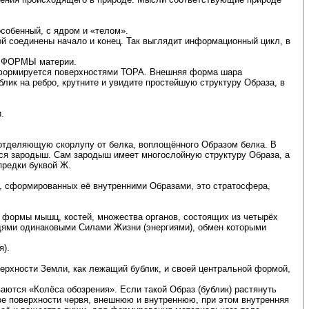
собенный, с ядром и «телом».
ой соединены начало и конец. Так выглядит информационный цикл, в
ют ФОРМЫ материи.
 формируется поверхностями ТОРА. Внешняя форма шара
ик на ребро, крутните и увидите простейшую структуру Образа, в
.
отделяющую скорлупу от белка, воплощённого Образом белка. В
тся зародыш. Сам зародыш имеет многослойную структуру Образа, а
предки буквой Ж.
, сформированных её внутренними Образами, это стратосфера,
 формы мышц, костей, множества органов, состоящих из четырёх
едями одинаковыми Силами Жизни (энергиями), обмен которыми
я).
верхности Земли, как лежащий бублик, и своей центральной формой,
аются «Колёса обозрения». Если такой Образ (бублик) растянуть
е поверхности червя, внешнюю и внутреннюю, при этом внутренняя