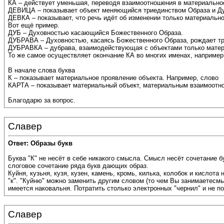
КА – действует уменьшая, переводя взаимоотношения в материальнос
ДЕВИЦА – показывает объект меняющийся триединством Образа и Душ
ДЕВКА – показывает, что речь идёт об изменении только материально
Вот ещё пример.
ДУБ – Духовностью касающийся Божественного Образа.
ДУБРАВА – Духовностью, касаясь Божественного Образа, рождает тр
ДУБРАВКА – дубрава, взаимодействующая с объектами только матери
То же самое осуществляет окончание КА во многих именах, например,
В начале слова буква
К – показывает материальное проявление объекта. Например, слово
КАРТА – показывает материальный объект, материальным взаимоотно
Благодарю за вопрос.
Славер
Ответ: Образы букв
Буква "К" не несёт в себе никакого смысла. Смысл несёт сочетание б
слоговое сочетание ряда букв дающих образ.
Куйня, кузьня, кузя, кузен, камень, кромь, килька, колобок и кислот
"к". "Куйню" можно заменить другим словом (то чем Вы занимаетесмь)
имеется наковальня. Потратить столько электронных "чернил" и не поня
Славер