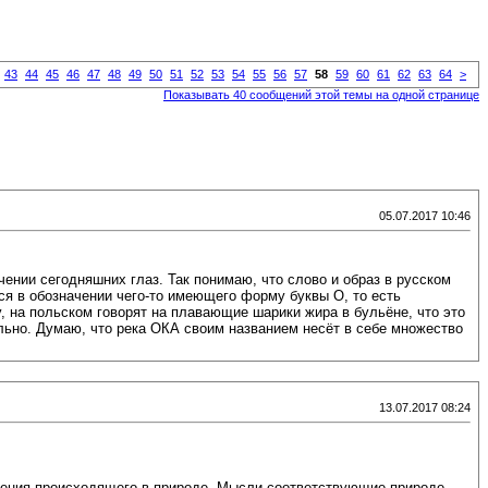
43
44
45
46
47
48
49
50
51
52
53
54
55
56
57
58
59
60
61
62
63
64
>
Показывать 40 сообщений этой темы на одной странице
05.07.2017 10:46
ении сегодняшних глаз. Так понимаю, что слово и образ в русском
я в обозначении чего-то имеющего форму буквы О, то есть
у, на польском говорят на плавающие шарики жира в бульёне, что это
ьно. Думаю, что река ОКА своим названием несёт в себе множество
13.07.2017 08:24
яснения происходящего в природе. Мысли соответствующие природе