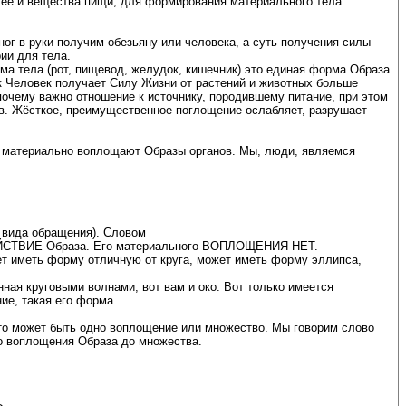
т её и вещества пищи, для формирования материального тела.
ног в руки получим обезьяну или человека, а суть получения силы
ии для тела.
ма тела (рот, пищевод, желудок, кишечник) это единая форма Образа
как Человек получает Силу Жизни от растений и животных больше
очему важно отношение к источнику, породившему питание, при этом
в. Жёсткое, преимущественное поглощение ослабляет, разрушает
в, материально воплощают Образы органов. Мы, люди, являемся
я вида обращения). Словом
ЗДЕЙСТВИЕ Образа. Его материального ВОПЛОЩЕНИЯ НЕТ.
т иметь форму отличную от круга, может иметь форму эллипса,
ная круговыми волнами, вот вам и око. Вот только имеется
ие, такая его форма.
то может быть одно воплощение или множество. Мы говорим слово
ого воплощения Образа до множества.