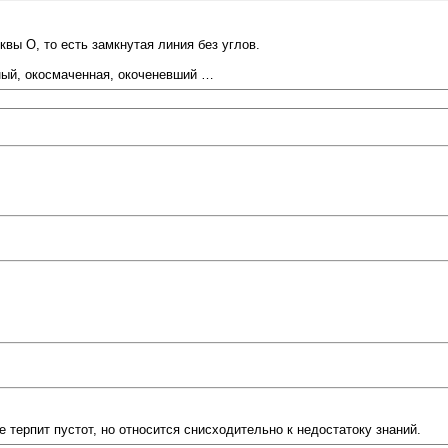
вы О, то есть замкнутая линия без углов.
ный, окосмаченная, окоченевший …
е терпит пустот, но относится снисходительно к недостатоку знаний.