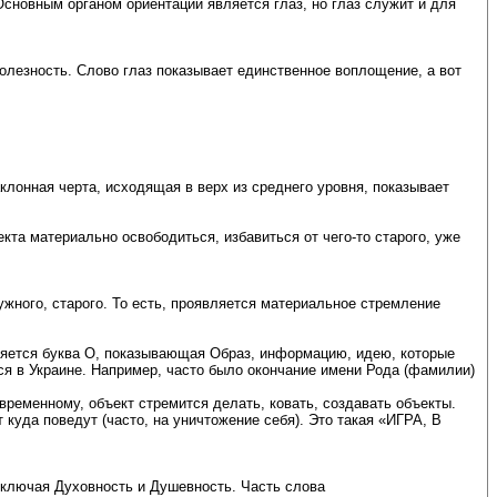
Основным органом ориентации является глаз, но глаз служит и для
полезность. Слово глаз показывает единственное воплощение, а вот
клонная черта, исходящая в верх из среднего уровня, показывает
кта материально освободиться, избавиться от чего-то старого, уже
ужного, старого. То есть, проявляется материальное стремление
вляется буква О, показывающая Образ, информацию, идею, которые
тся в Украине. Например, часто было окончание имени Рода (фамилии)
временному, объект стремится делать, ковать, создавать объекты.
 куда поведут (часто, на уничтожение себя). Это такая «ИГРА, В
сключая Духовность и Душевность. Часть слова