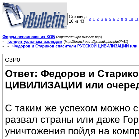
Страница
<
1
2
3
4
5
6
7
8
9
10
11
16 из 43
Форум осваивающих КОБ
(
)
http://forum.kpe.ru/index.php
-
Концептуальным взглядом
(
)
http://forum.kpe.ru/forumdisplay.php?f=11
- -
Федоров и Стариков спасители РУССКОЙ ЦИВИЛИЗАЦИИ или 
C3P0
Ответ: Федоров и Старик
ЦИВИЛИЗАЦИИ или очеред
С таким же успехом можно с
развал страны или даже Гор
уничтожения пойдя на компр