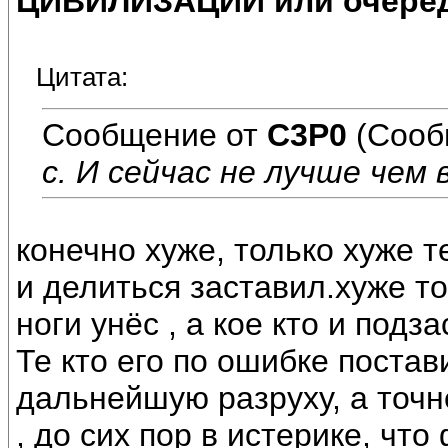
ЦИВИЛИЗАЦИИ или очеред
Цитата:
Сообщение от
C3P0
(Сооб
с. И сейчас не лучше чем в
конечно хуже, только хуже т
и делиться заставил.хуже то
ноги унёс , а кое кто и под
Те кто его по ошибке постав
дальнейшую разруху, а точ
, до сих пор в истерике, чт