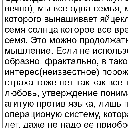
вечно), мы все одна семья,
которого вынашивает яйцекл
семя солнца которое все вр
семя. Это можно продолжать
мышление. Если не использо
образно, фрактально, в тако
интерес(неизвестное) поро
страха тоже нет так как все 
любовь, утверждение понима
агитую против языка, лишь
операционую систему, кото
лет, даже не надо ее приобр