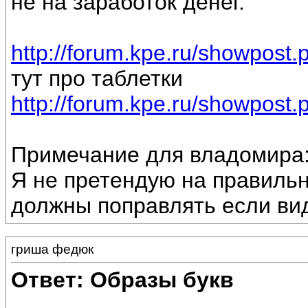
не на заработок денег.
http://forum.kpe.ru/showpos
тут про таблетки
http://forum.kpe.ru/showpos
Примечание для владомира
Я не претендую на правильн
должны поправлять если ви
гриша федюк
Ответ: Образы букв