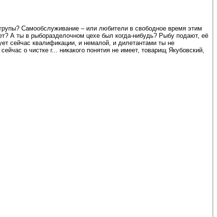
 трупы? Самообслуживание – или любители в свободное время этим
ет? А ты в рыборазделочном цехе был когда-нибудь? Рыбу подают, её
ует сейчас квалификации, и немалой, и дилетантами ты не
ейчас о чистке г... никакого понятия не имеет, товарищ Якубовский,