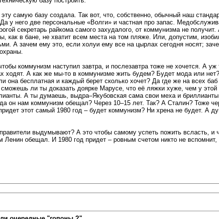
техническую базу построить.
а, эту самую базу создала. Так вот, что, собственно, обычный наш станд
 Да у него две персональные «Волги» и частная про запас. Медобслужи
орогой секретарь райкома самого захудалого, от коммунизма не получит.
, как в бане, не хватит всем места на том пляже. Или, допустим, изоби
ьми. А зачем ему это, если холуи ему все на цырлах сегодня носят; зач
 охраны.
 чтобы коммунизм наступил завтра, и послезавтра тоже не хочется. А уж
ах ходят. А как же мы-то в коммунизме жить будем? Будет мода или нет
сли она бесплатная и каждый берет сколько хочет? Да где же на всех б
 сможешь ли ты доказать доярке Марусе, что её ляжки хуже, чем у этой
ллианты. А ты думаешь, выдра–Якубовская сама свои меха и бриллианты 
гда он нам коммунизм обещал? Через 10–15 лет. Так? А Сталин? Тоже чер
 придет этот самый 1980 год – будет коммунизм? Ни хрена не будет. А д
 правители выдумывают? А это чтобы самому успеть пожить всласть, и ч
м Ленин обещал. И 1980 год придет – ровным счетом никто не вспомнит,
ли очередные "гопоны ?"