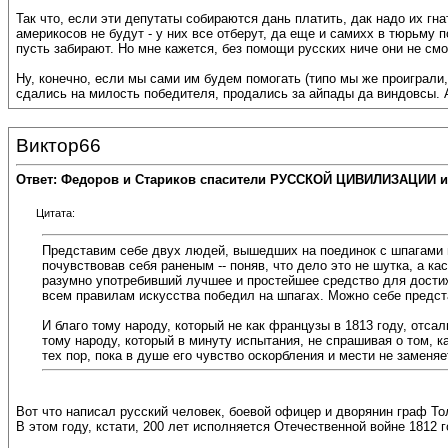
Так что, если эти депутаты собираются дань платить, дак надо их г
америкосов не будут - у них все отберут, да еще и самихх в тюрьму п
пусть забирают. Но мне кажется, без помощи русских ниче они не смо
Ну, конечно, если мы сами им будем помогать (типо мы же проиграли,
сдались на милость победителя, продались за айпады да виндовсы. А 
Виктор66
Ответ: Федоров и Стариков спасители РУССКОЙ ЦИВИЛИЗАЦИИ и
Цитата:
Представим себе двух людей, вышедших на поединок с шпагами п
почувствовав себя раненым -- поняв, что дело это не шутка, а к
разумно употребивший лучшее и простейшее средство для достиж
всем правилам искусства победил на шпагах. Можно себе предста
И благо тому народу, который не как французы в 1813 году, отс
тому народу, который в минуту испытания, не спрашивая о том, 
тех пор, пока в душе его чувство оскорбления и мести не заменя
Вот что написал русский человек, боевой офицер и дворянин граф Тол
В этом году, кстати, 200 лет исполняется Отечественной войне 1812 г