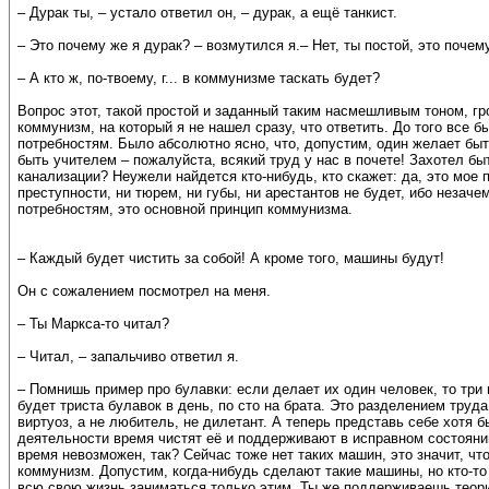
– Дурак ты, – устало ответил он, – дурак, а ещё танкист.
– Это почему же я дурак? – возмутился я.– Нет, ты постой, это почем
– А кто ж, по-твоему, г... в коммунизме таскать будет?
Вопрос этот, такой простой и заданный таким насмешливым тоном, гр
коммунизм, на который я не нашел сразу, что ответить. До того все б
потребностям. Было абсолютно ясно, что, допустим, один желает быть
быть учителем – пожалуйста, всякий труд у нас в почете! Захотел бы
канализации? Неужели найдется кто-нибудь, кто скажет: да, это мое 
преступности, ни тюрем, ни губы, ни арестантов не будет, ибо незаче
потребностям, это основной принцип коммунизма.
– Каждый будет чистить за собой! А кроме того, машины будут!
Он с сожалением посмотрел на меня.
– Ты Маркса-то читал?
– Читал, – запальчиво ответил я.
– Помнишь пример про булавки: если делает их один человек, то три 
будет триста булавок в день, по сто на брата. Это разделением тру
виртуоз, а не любитель, не дилетант. А теперь представь себе хотя 
деятельности время чистят её и поддерживают в исправном состоянии
время невозможен, так? Сейчас тоже нет таких машин, это значит, чт
коммунизм. Допустим, когда-нибудь сделают такие машины, но кто-то 
всю свою жизнь заниматься только этим. Ты же поддерживаешь теори