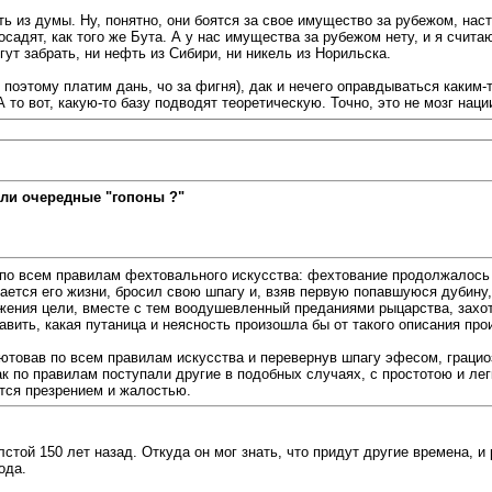
нать из думы. Ну, понятно, они боятся за свое имущество за рубежом, 
осадят, как того же Бута. А у нас имущества за рубежом нету, и я счита
гут забрать, ни нефть из Сибири, ни никель из Норильска.
 поэтому платим дань, чо за фигня), дак и нечего оправдываться каким-
то вот, какую-то базу подводят теоретическую. Точно, это не мозг наци
ли очередные "гопоны ?"
о всем правилам фехтовального искусства: фехтование продолжалось д
асается его жизни, бросил свою шпагу и, взяв первую попавшуюся дубину,
ения цели, вместе с тем воодушевленный преданиями рыцарства, захоте
вить, какая путаница и неясность произошла бы от такого описания пр
алютовав по всем правилам искусства и перевернув шпагу эфесом, граци
как по правилам поступали другие в подобных случаях, с простотою и л
ется презрением и жалостью.
стой 150 лет назад. Откуда он мог знать, что придут другие времена, 
ода.