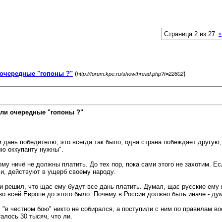
Страница 2 из 27
<
очередные "гопоны ?"
(
)
http://forum.kpe.ru/showthread.php?t=22802
ли очередные "гопоны ?"
.
 дань победителю, это всегда так было, одна страна побеждает другую, 
лю оккупанту нужны".
ому ничё не должны платить. До тех пор, пока сами этого не захотим. Е
ели, действуют в ущерб своему народу.
и решил, что щас ему будут все дань платить. Думал, щас русские ему 
 во всей Европе до этого было. Почему в России должно быть иначе - дум
"в честном бою" никто не собирался, а поступили с ним по правилам вое
алось 30 тысяч, что ли.