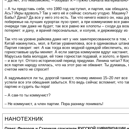
– Да нет, это невозможно, – оборвал я.– Нужно сначала материально-
– А ты представь себе, что 1980 год наступил, и партия, как обещал
Ась? Икры вдоволь? Так у него её и сейчас сколько угодно. Машину?
Бабы? Дача? Да все у него это есть. Так что ничего нового он, наш д
побережье на лучших курортах пузо греет, а при коммунизме все равны
очереди там даже не будет; так все равно же хлопоты – сходи да воз
потеряет: и дачу, и врачей персональных, и холуев, и держиморду из
Так что на уровне райкома даже нет у них заинтересованности в том,
Китай накинулись, мол, в Китае уравниловка, все в одинаковых штан
Партия говорит: нет. А как тогда всех модной одеждой обеспечить, е
горностаевые шубы меняет. А если завтра коммунизм вдруг настанет,
Маруська баба молодая, ей тоже горностая подавай, и золото, и бри
– и все тут. Оттого исторический период придуман. Ленина читал? Ко
вся партия народу клялась, что на этот раз не обманет. Ты думаешь,
счетом никто не спросит!
А задумывался ли ты, дорогой танкист, почему именно 15–20 лет все
успели все эти обещания забыться. Кто ведь сейчас вспомнит, что та
партию и судить бы пора!
– А сам-то ты коммунист?
– Не коммунист, а член партии. Пора разницу понимать!
НАНОТЕХНИК
Ответ: Федоров и Стариков спасители РУССКОЙ ЦИВИЛИЗАЦИИ и