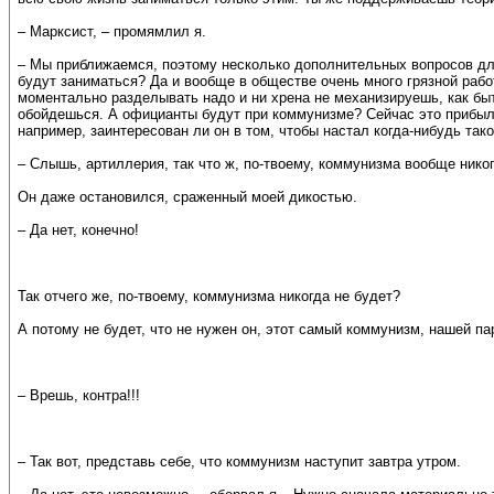
– Марксист, – промямлил я.
– Мы приближаемся, поэтому несколько дополнительных вопросов дл
будут заниматься? Да и вообще в обществе очень много грязной раб
моментально разделывать надо и ни хрена не механизируешь, как быт
обойдешься. А официанты будут при коммунизме? Сейчас это прибыльное
например, заинтересован ли он в том, чтобы настал когда-нибудь такой 
– Слышь, артиллерия, так что ж, по-твоему, коммунизма вообще нико
Он даже остановился, сраженный моей дикостью.
– Да нет, конечно!
Так отчего же, по-твоему, коммунизма никогда не будет?
А потому не будет, что не нужен он, этот самый коммунизм, нашей па
– Врешь, контра!!!
– Так вот, представь себе, что коммунизм наступит завтра утром.