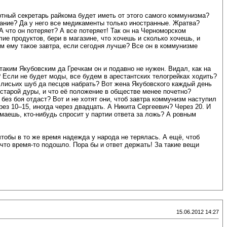
артный секретарь райкома будет иметь от этого самого коммунизма?
вание? Да у него все медикаменты только иностранные. Жратва?
 А что он потеряет? А все потеряет! Так он на Черноморском
лие продуктов, бери в магазине, что хочешь и сколько хочешь, и
ем ему такое завтра, если сегодня лучше? Все он в коммунизме
 таким Якубовским да Гречкам он и подавно не нужен. Видал, как на
? Если не будет моды, все будем в арестантских телогрейках ходить?
аб лисьих шуб да песцов набрать? Вот жена Якубовского каждый день
 старой дуры, и что её положение в обществе менее почетно?
без боя отдаст? Вот и не хотят они, чтоб завтра коммунизм наступил
ез 10–15, иногда через двадцать. А Никита Сергеевич? Через 20. И
умаешь, кто-нибудь спросит у партии ответа за ложь? А ровным
тобы в то же время надежда у народа не терялась. А ещё, чтоб
 что время-то подошло. Пора бы и ответ держать! За такие вещи
15.06.2012 14:27