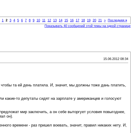
1
2
3
4
5
6
7
8
9
10
11
12
13
14
15
16
17
18
19
20
21
>
Последняя
»
Показывать 40 сообщений этой темы на одной странице
15.06.2012 08:34
чтобы та ей день платила. И, значит, мы должны тоже дань платить,
сли какие-то депутаты сидят на зарплате у американцев и голосуют
предложат мир заключить, а он себе выторгует условия повыгоднее,
ал он).
нного времени - раз пришел воевать, значит, правил никаких нету. И,