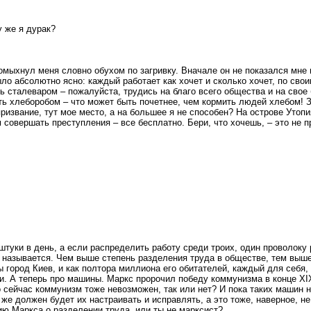
у же я дурак?
омыхнул меня словно обухом по загривку. Вначале он не показался мне
ыло абсолютно ясно: каждый работает как хочет и сколько хочет, по свои
 сталеваром – пожалуйста, трудись на благо всего общества и на свое 
ть хлеборобом – что может быть почетнее, чем кормить людей хлебом! З
призвание, тут мое место, а на большее я не способен? На острове Утоп
м совершать преступления – все бесплатно. Бери, что хочешь, – это не п
штуки в день, а если распределить работу среди троих, один проволоку 
да называется. Чем выше степень разделения труда в обществе, тем выш
бы город Киев, и как полтора миллиона его обитателей, каждый для себ
. А теперь про машины. Маркс пророчил победу коммунизма в конце XIX 
о сейчас коммунизм тоже невозможен, так или нет? И пока таких машин не
же должен будет их настраивать и исправлять, а это тоже, наверное, не
ю Маркса о разделении труда, или ты не марксист?