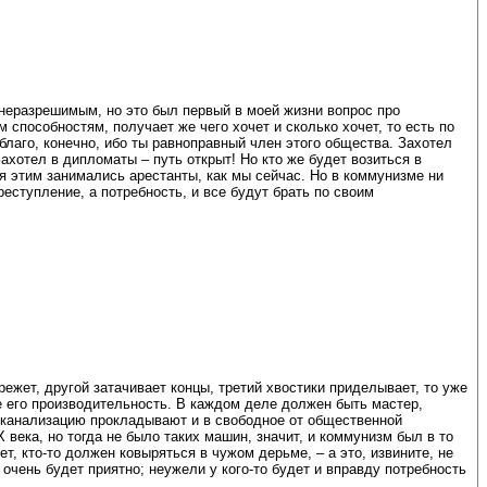
 неразрешимым, но это был первый в моей жизни вопрос про
м способностям, получает же чего хочет и сколько хочет, то есть по
благо, конечно, ибо ты равноправный член этого общества. Захотел
ахотел в дипломаты – путь открыт! Но кто же будет возиться в
ия этим занимались арестанты, как мы сейчас. Но в коммунизме ни
реступление, а потребность, и все будут брать по своим
режет, другой затачивает концы, третий хвостики приделывает, то уже
е его производительность. В каждом деле должен быть мастер,
я, канализацию прокладывают и в свободное от общественной
века, но тогда не было таких машин, значит, и коммунизм был в то
т, кто-то должен ковыряться в чужом дерьме, – а это, извините, не
 очень будет приятно; неужели у кого-то будет и вправду потребность