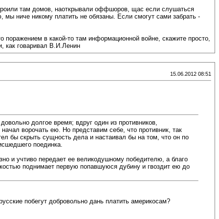
настроили там домов, наоткрывали оффшоров, щас если слушаться
ю, мы ниче никому платить не обязаны. Если смогут сами забрать -
то поражением в какой-то там информационной войне, скажите просто,
и, как говаривал В.И.Ленин
15.06.2012 08:51
овольно долгое время; вдруг один из противников,
 начал ворочать ею. Но представим себе, что противник, так
л бы скрыть сущность дела и настаивал бы на том, что он по
оисшедшего поединка.
озно и учтиво передает ее великодушному победителю, а благо
егкостью поднимает первую попавшуюся дубину и гвоздит ею до
и русские побегут добровольно дань платить америкосам?