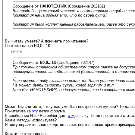
Сообщение от
НАНОТЕХНИК
(Сообщение 202161)
Вы вроде бы грамотный человек, а элементарных вещей не знае
Компартия наша родная это, что по своей сути?
Компартия была коллективным рабовладельцем, разве это сек
Вы читать умеете? А понимать прочитанное?
Повторю слова В0,0...1К
Цитата:
Сообщение от
В0,0...1К
(Сообщение 202147)
При коммунистическом общественном строе также не допускае
преимущественно за счёт высокой (божественной, а в терминол
...
Если иметь в виду сказанное выше, то Ваше утверждение выз
Не может быть сырость сухой, холод горячим и т.п.
Что Вы, НАНОТЕХНИК, подразумеваете, когда говорите о ком
Может Вы считаете, что у нас уже был построен коммунизм? Тогда ош
Почитатйте ка
эту
ветку форума.
В сообщении №59 PlatonGor дает
эту
ссылку. Если прочитаете стать
Какие методы используете?
Я вижу поразительное сходство ваших постов с некоторыми примерам
Кстати повторю вопрос: