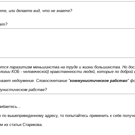
те, или делаете вид, что не знаете?
рет?
тся паразитизм меньшинства на труде и жизни большинства. Но дост
огии КОБ - человеческой) нравственности людей, которые по доброй 
ывает недоумение. Словосочетание "
коммунистическое рабство
" ф
мунистическом рабстве?
ибаетесь...
ю по вышеприведенному адресу, то попытайтесь применить к себе полу
и из статьи Старикова.