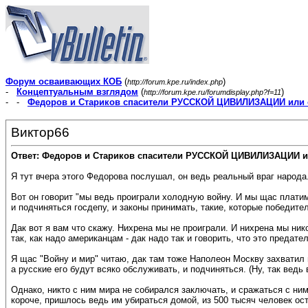
Форум осваивающих КОБ
(
)
http://forum.kpe.ru/index.php
-
Концептуальным взглядом
(
)
http://forum.kpe.ru/forumdisplay.php?f=11
- -
Федоров и Стариков спасители РУССКОЙ ЦИВИЛИЗАЦИИ или 
Виктор66
Ответ: Федоров и Стариков спасители РУССКОЙ ЦИВИЛИЗАЦИИ и
Я тут вчера этого Федорова послушал, он ведь реальный враг народа
Вот он говорит "мы ведь проиграли холодную войну. И мы щас платим
и подчиняться госдепу, и законы принимать, такие, которые победите
Дак вот я вам что скажу. Нихрена мы не проиграли. И нихрена мы ник
так, как надо американцам - дак надо так и говорить, что это предат
Я щас "Войну и мир" читаю, дак там тоже Наполеон Москву захватил 
а русские его будут всяко обслуживать, и подчиняться. (Ну, так ведь
Однако, никто с ним мира не собирался заключать, и сражаться с ним 
короче, пришлось ведь им убираться домой, из 500 тысяч человек ост