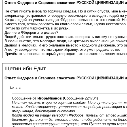
Ответ: Федоров и Стариков спасители РУССКОЙ ЦИВИЛИЗАЦИИ и
Не стал писать вчера по горячим следам. Но и сутки спустя, моё мн
американцы устраивают очередную революцию и выводят людей на у
Когда людей на улицы выводит Фёдоров, пользы от этого никакой. Но 
вместо того, чтобы работать на благо своей семьи, нужно бестолков
Путин по сути марионетка в их руках.
Для чего Фёдоров это делает?
Людей действительно трудно заставить совершать никому не нужные
В большинстве, это молодые люди, не критично выполняющие приказы
Дьявол в мелочах. И его ональное вместо народного движение, это о
А вот утверждение, что мы сдали Украину, это уже предательство
Причём от человека, который утверждает, что является членом команд
Щетин ибн Едит
Ответ: Федоров и Стариков спасители РУССКОЙ ЦИВИЛИЗАЦИИ и
Цитата:
Сообщение от
ИгорьИванов
(Сообщение 224734)
Не стал писать вчера по горячим следам. Но и сутки спустя, 
мысль. Когда американцы устраивают очередную революцию и 
американцы, действуют системно.
Когда людей на улицы выводит Фёдоров, пользы от этого никак
братьям. Да и хотя бы вместо того, чтобы работать на благо
полностью контролируют ситуацию, что Путин по сути марион