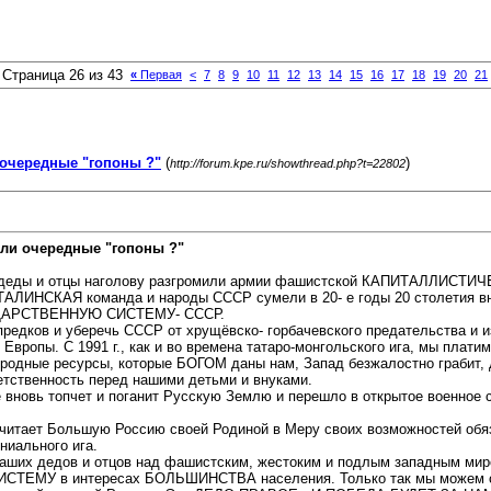
Страница 26 из 43
«
Первая
<
7
8
9
10
11
12
13
14
15
16
17
18
19
20
21
очередные "гопоны ?"
(
)
http://forum.kpe.ru/showthread.php?t=22802
ли очередные "гопоны ?"
деды и отцы наголову разгромили армии фашистской КАПИТАЛЛИСТИЧЕС
ТАЛИНСКАЯ команда и народы СССР сумели в 20- е годы 20 столетия в
УДАРСТВЕННУЮ СИСТЕМУ- СССР.
х предков и уберечь СССР от хрущёвско- горбачевского предательства и 
Европы. С 1991 г., как и во времена татаро-монгольского ига, мы пла
риродные ресурсы, которые БОГОМ даны нам, Запад безжалостно грабит,
етственность перед нашими детьми и внуками.
вновь топчет и поганит Русскую Землю и перешло в открытое военное с
о считает Большую Россию своей Родиной в Меру своих возможносте
ального ига.
х дедов и отцов над фашистским, жестоким и подлым западным миром
У в интересах БОЛЬШИНСТВА населения. Только так мы можем стат