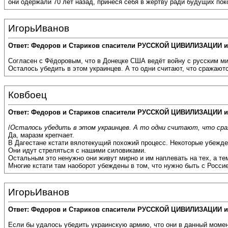
они одержали 70 лет назад, принеся себя в жертву ради будущих 
ИгорьИванов
Ответ: Федоров и Стариков спасители РУССКОЙ ЦИВИЛИЗАЦИИ и
Согласен с Фёдоровым, что в Донецке США ведёт войну с русским м
Осталось убедить в этом украинцев. А то одни считают, что сражаютс
Ковбоец
Ответ: Федоров и Стариков спасители РУССКОЙ ЦИВИЛИЗАЦИИ и
/
Осталось убедить в этом украинцев. А то одни считают, что ср
Да, маразм крепчает.
В Дагестане кстати вялотекущий похожий процесс. Некоторые убежден
Они идут стреляться с нашими силовиками.
Остальным это ненужно они живут мирно и им наплевать на тех, а тем
Многие кстати там наоборот убеждены в том, что нужно быть с Россие
ИгорьИванов
Ответ: Федоров и Стариков спасители РУССКОЙ ЦИВИЛИЗАЦИИ и
Если бы удалось убедить украинскую армию, что они в данный момен