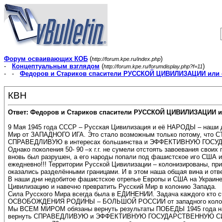
Форум осваивающих КОБ
(
)
http://forum.kpe.ru/index.php
-
Концептуальным взглядом
(
)
http://forum.kpe.ru/forumdisplay.php?f=11
- -
Федоров и Стариков спасители РУССКОЙ ЦИВИЛИЗАЦИИ или 
КВН
Ответ: Федоров и Стариков спасители РУССКОЙ ЦИВИЛИЗАЦИИ и
9 Мая 1945 года СССР – Русская Цивилизация и её НАРОДЫ – наши 
Мир от ЗАПАДНОГО ИГА. Это стало возможным только потому, что С
СПРАВЕДЛИВУЮ в интересах большинства и ЭФФЕКТИВНУЮ ГОС
Однако поколения 50- 90 –х г.г. не сумели отстоять завоевания свои
вновь был разрушен, а его народы попали под фашистское иго США и 
ежедневно!!! Территории Русской Цивилизации – колонизированы, п
оказались разделёнными границами. И в этом наша общая вина и отв
В наши дни недобитое фашистское отрепье Европы и США на Украине 
Цивилизацию и навечно превратить Русский Мир в колонию Запада.
Сила Русского Мира всегда была в ЕДИНЕНИИ. Задача каждого кт
ОСВОБОЖДЕНИЯ РОДИНЫ – БОЛЬШОЙ РОССИИ от западного колони
Мы ВСЕМ МИРОМ обязаны вернуть результаты ПОБЕДЫ 1945 года наши
вернуть СПРАВЕДЛИВУЮ и ЭФФЕКТИВНУЮ ГОСУДАРСТВЕННУЮ СИСТЕМ