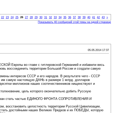
22
23
24
25
26
27
28
29
30
31
32
33
34
35
36
37
38
39
40
41
42
43
>
Показывать 40 сообщений этой темы на одной странице
05.05.2014 17:37
КОЙ Европы во главе с гитлеровской Германией и избавили весь
новь воссоединить территории Большой России и создали самую
измены интересов СССР и его народов. В результате чего - СССР
тим им самую настоящую ДАНЬ в размере 1 млрд. долларов
 десятки миллионов наших соотечественников нищенствуют и
толкновение, цель которого окончательно добить Русскую
й обязан стать частью ЕДИНОГО ФРОНТА СОПРОТИВЛЕНИЯ И
, восстановить целостность территории Русской Цивилизации,
ь достойными наших Великих Предков и их ПОБЕДЫ, которую