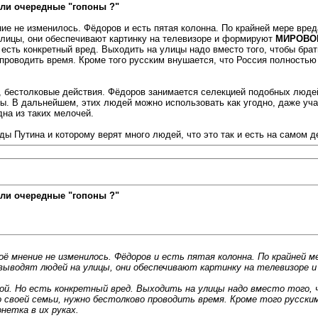
ли очередные "гопоны ?"
ение не изменилось. Фёдоров и есть пятая колонна. По крайней мере вре
лицы, они обеспечивают картинку на телевизоре и формируют
МИРОВО
есть конкретный вред. Выходить на улицы надо вместо того, чтобы брать
о проводить время. Кроме того русским внушается, что Россия полност
, бестолковые действия. Фёдоров занимается селекцией подобных люде
. В дальнейшем, этих людей можно использовать как угодно, даже уча
дна из таких мелочей.
ы Путина и которому верят много людей, что это так и есть на самом д
ли очередные "гопоны ?"
моё мнение не изменилось. Фёдоров и есть пятая колонна. По крайней
выводят людей на улицы, они обеспечивают картинку на телевизоре
ой. Но есть конкретный вред. Выходить на улицы надо вместо того, 
 своей семьи, нужно бестолково проводить время. Кроме того русск
етка в их руках.