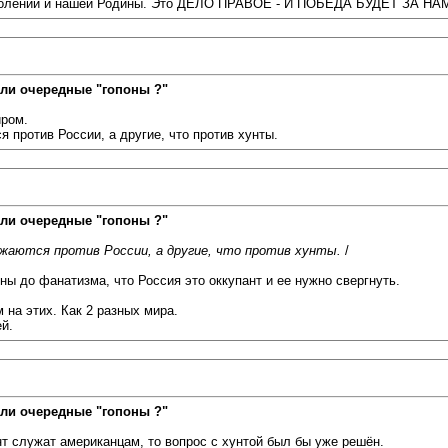
поколений и нашей Родины. Это ДЕЛО ПРАВОЕ - И ПОБЕДА БУДЕТ ЗА НА
ли очередные "гопоны ?"
иром.
я против России, а другие, что против хунты.
ли очередные "гопоны ?"
ажаются против России, а другие, что против хунты.
/
ы до фанатизма, что Россия это оккупант и ее нужно свергнуть.
 на этих. Как 2 разных мира.
й.
ли очередные "гопоны ?"
т служат американцам, то вопрос с хунтой был бы уже решён.