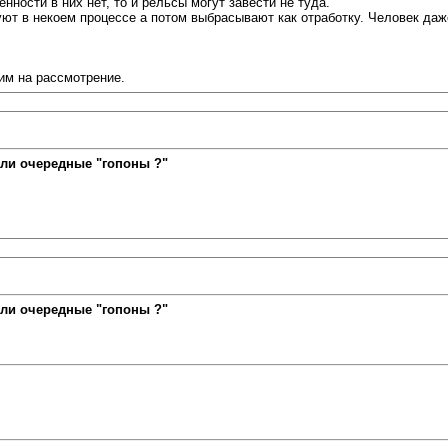
нности в них нет, то и рельсы могут завести не туда.
ют в некоем процессе а потом выбрасывают как отработку. Человек даже
им на рассмотрение.
ли очередные "гопоны ?"
ли очередные "гопоны ?"