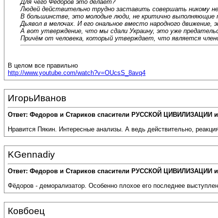
Для чего Фёдоров это делает?
Людей действительно трудно заставить совершать никому не 
В большинстве, это молодые люди, не критично выполняющие пр
Дьявол в мелочах. И его ональное вместо народного движение, э
А вот утверждение, что мы сдали Украину, это уже предатель
Причём от человека, который утверждает, что является члено
В целом все правильно
http://www.youtube.com/watch?v=OUcsS_8avq4
ИгорьИванов
Ответ: Федоров и Стариков спасители РУССКОЙ ЦИВИЛИЗАЦИИ и
Нравится Пякин. Интересные анализы. А ведь действительно, реакция
KGennadiy
Ответ: Федоров и Стариков спасители РУССКОЙ ЦИВИЛИЗАЦИИ и
Фёдоров - деморализатор. Особенно плохое его последнее выступлен
Ковбоец