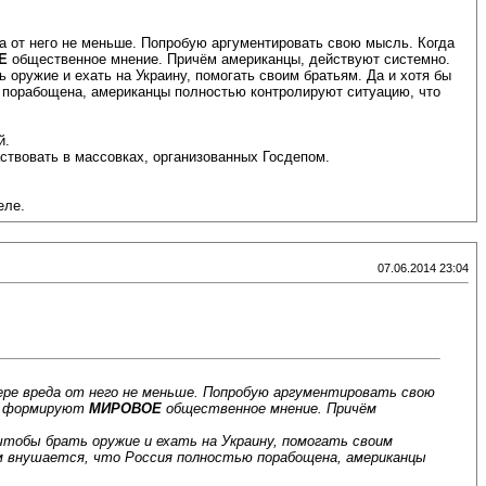
да от него не меньше. Попробую аргументировать свою мысль. Когда
Е
общественное мнение. Причём американцы, действуют системно.
 оружие и ехать на Украину, помогать своим братьям. Да и хотя бы
ью порабощена, американцы полностью контролируют ситуацию, что
й.
ствовать в массовках, организованных Госдепом.
еле.
07.06.2014 23:04
 мере вреда от него не меньше. Попробую аргументировать свою
 и формируют
МИРОВОЕ
общественное мнение. Причём
чтобы брать оружие и ехать на Украину, помогать своим
им внушается, что Россия полностью порабощена, американцы