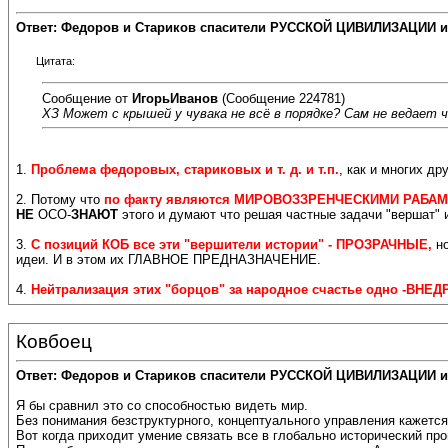
Ответ: Федоров и Стариков спасители РУССКОЙ ЦИВИЛИЗАЦИИ и
Цитата:
Сообщение от
ИгорьИванов
(Сообщение 224781)
ХЗ Может с крышей у чувака не всё в порядке? Сам не ведает 
1.
Проблема федоровых, стариковых и т. д. и т.п.
, как и многих д
2. Потому что
по факту являются МИРОВОЗЗРЕНЧЕСКИМИ РАБА
НЕ
ОСО-
ЗНАЮТ
этого и думают что решая частные задачи "вершат"
3.
С позиций КОБ все эти "вершители истории" - ПРОЗРАЧНЫЕ,
н
идеи. И в этом их ГЛАВНОЕ ПРЕДНАЗНАЧЕНИЕ.
4.
Нейтрализация этих "борцов" за народное счастье одно -ВН
Ковбоец
Ответ: Федоров и Стариков спасители РУССКОЙ ЦИВИЛИЗАЦИИ и
Я бы сравнил это со способностью видеть мир.
Без понимания безструктурного, концептуального управления кажется, 
Вот когда приходит умение связать все в глобально исторический проц