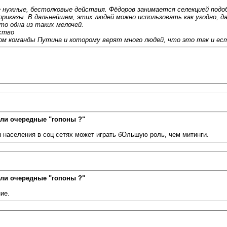
нужные, бестолковые действия. Фёдоров занимается селекцией подо
иказы. В дальнейшем, этих людей можно использовать как угодно, да
то одна из таких мелочей.
ство
м команды Путина и которому верят много людей, что это так и ест
ли очередные "гопоны ?"
 населения в соц сетях может играть бОльшую роль, чем митинги.
ли очередные "гопоны ?"
ие.