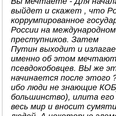
Вы мечтаете - Для начал
выйдет и скажет , что Р
коррумпированное госуд
России на международном
преступников. Затем
Путин выходит и излагае
именно об этом мечтают 
псевдокобовцев. ВЫ же э
начинается после этого 
ибо люди не знающие КОБу
большинство), илита его
весь мир и вносит сумят
людей. А некоторые элем