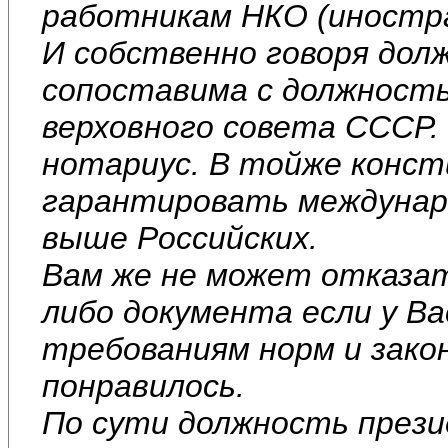
работникам НКО (иностр
И собственно говоря дол
сопоставима с должност
верховного совета СССР.
нотариус. В тойже конст
гарантировать междунар
выше Российских.
Вам же не может отказат
либо документа если у В
требованиям норм и закон
понравилось.
По сути должность прези