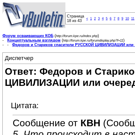
Страница
<
1
2
3
4
5
6
7
8
9
10
11
18 из 43
Форум осваивающих КОБ
(
)
http://forum.kpe.ru/index.php
-
Концептуальным взглядом
(
)
http://forum.kpe.ru/forumdisplay.php?f=11
- -
Федоров и Стариков спасители РУССКОЙ ЦИВИЛИЗАЦИИ или 
Диспетчер
Ответ: Федоров и Старик
ЦИВИЛИЗАЦИИ или очеред
Цитата:
Сообщение от
КВН
(Сообщ
5. Что происходит в нас