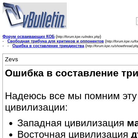
Форум осваивающих КОБ
(
)
http://forum.kpe.ru/index.php
-
Свободная трибуна для критиков и оппонентов
(
http://forum.kpe.ru/f
- -
Ошибка в составление триединства
(
http://forum.kpe.ru/showthread.p
Zevs
Ошибка в составление тр
Надеюсь все мы помним эту 
цивилизации:
Западная цивилизация
м
Восточная цивилизация
д