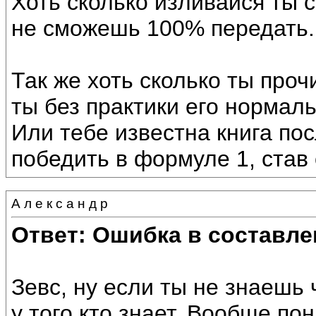
Хоть сколько изливайся ты с
не сможешь 100% передать.
Так же хоть сколько ты проч
ты без практики его нормал
Или тебе известна книга по
победить в формуле 1, ста
А л е к с а н д р
Ответ: Ошибка в составле
Зевс, ну если ты не знаешь 
у того кто знает. Вообще по