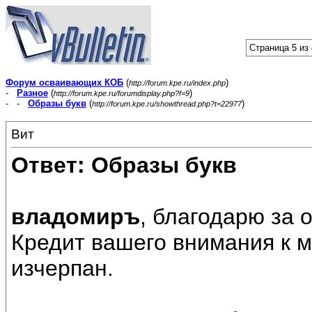
Страница 5 из
Форум осваивающих КОБ
(
)
http://forum.kpe.ru/index.php
-
Разное
(
)
http://forum.kpe.ru/forumdisplay.php?f=9
- -
Образы букв
(
)
http://forum.kpe.ru/showthread.php?t=22977
Вит
Ответ: Образы букв
владомиръ
, благодарю за 
Кредит вашего внимания к 
изчерпан.