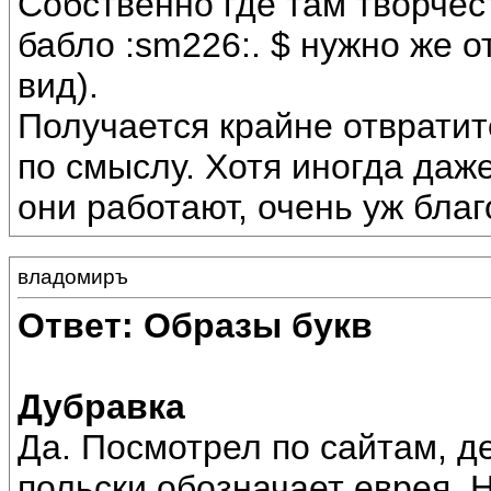
Собственно где там творчес
бабло :sm226:. $ нужно же о
вид).
Получается крайне отвратит
по смыслу. Хотя иногда даж
они работают, очень уж бла
владомиръ
Ответ: Образы букв
Дубравка
Да. Посмотрел по сайтам, 
польски обозначает еврея. Н