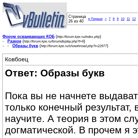
Страница
«
Первая
<
7
8
9
10
11
12
26 из 40
Форум осваивающих КОБ
(
)
http://forum.kpe.ru/index.php
-
Разное
(
)
http://forum.kpe.ru/forumdisplay.php?f=9
- -
Образы букв
(
)
http://forum.kpe.ru/showthread.php?t=22977
Ковбоец
Ответ: Образы букв
Пока вы не начнете выдавать
только конечный результат, 
научите. А теория в этом сл
догматической. В прочем я э