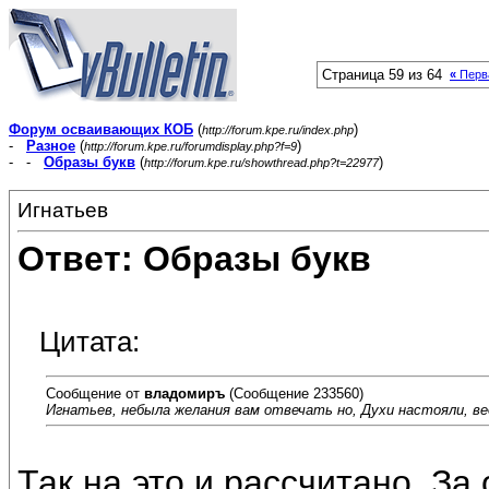
Страница 59 из 64
«
Перв
Форум осваивающих КОБ
(
)
http://forum.kpe.ru/index.php
-
Разное
(
)
http://forum.kpe.ru/forumdisplay.php?f=9
- -
Образы букв
(
)
http://forum.kpe.ru/showthread.php?t=22977
Игнатьев
Ответ: Образы букв
Цитата:
Сообщение от
владомиръ
(Сообщение 233560)
Игнатьев, небыла желания вам отвечать но, Духи настояли, в
Так на это и рассчитано. За