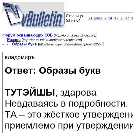
Страница
«
Первая
<
34
35
36
37
3
53 из 64
Форум осваивающих КОБ
(
)
http://forum.kpe.ru/index.php
-
Разное
(
)
http://forum.kpe.ru/forumdisplay.php?f=9
- -
Образы букв
(
)
http://forum.kpe.ru/showthread.php?t=22977
владомиръ
Ответ: Образы букв
ТУТЭЙШЫ
, здарова
Невдаваясь в подробности.
ТА – это жёсткое утверждени
приемлемо при утверждении 