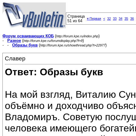
Страница
«
Первая
<
32
33
34
35
36
51 из 64
Форум осваивающих КОБ
(
)
http://forum.kpe.ru/index.php
-
Разное
(
)
http://forum.kpe.ru/forumdisplay.php?f=9
- -
Образы букв
(
)
http://forum.kpe.ru/showthread.php?t=22977
Славер
Ответ: Образы букв
На мой взгляд, Виталию Су
объёмно и доходчиво объясн
Владомиръ. Советую послуш
человека имеющего богатей