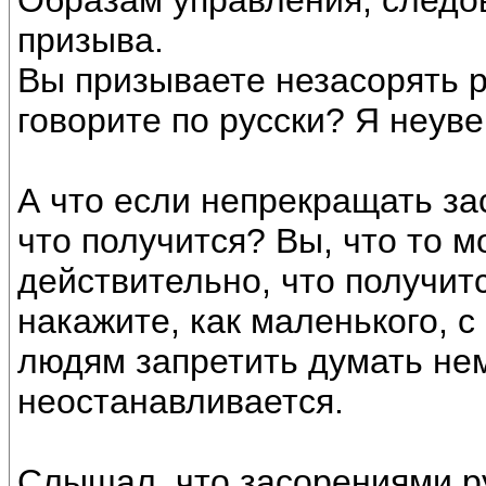
Образам управления, следо
призыва.
Вы призываете незасорять р
говорите по русски? Я неуве
А что если непрекращать за
что получится? Вы, что то м
действительно, что получитс
накажите, как маленького, с
людям запретить думать не
неостанавливается.
Слышал, что засорениями ру