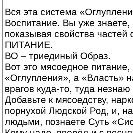
Вся эта система «Оглуплен
Воспитание. Вы уже знаете, 
показывая свойства частей 
ПИТАНИЕ.
ВО – триединый Образ.
Вот это мясоедное питание,
«Оглупления», а «Власть» н
врагов куда-то, туда незнаю 
Добавьте к мясоедству, наркот
порнухой Людской Род, и, н
людьми, познаете Суть «Си
Кому надо, вперёд и с песня