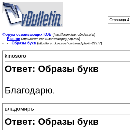
Страница 4 
Форум осваивающих КОБ
(
)
http://forum.kpe.ru/index.php
-
Разное
(
)
http://forum.kpe.ru/forumdisplay.php?f=9
- -
Образы букв
(
)
http://forum.kpe.ru/showthread.php?t=22977
kinosoro
Ответ: Образы букв
Благодарю.
владомиръ
Ответ: Образы букв