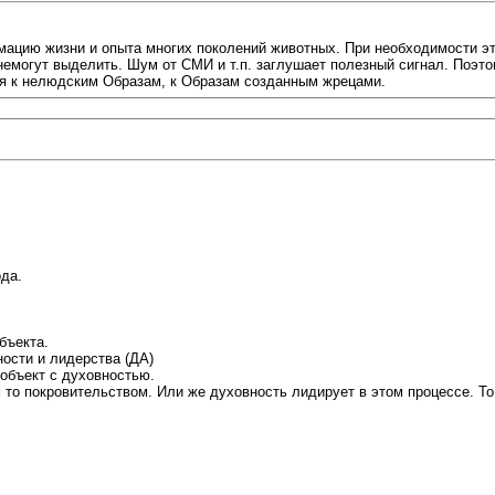
мацию жизни и опыта многих поколений животных. При необходимости э
емогут выделить. Шум от СМИ и т.п. заглушает полезный сигнал. Поэто
я к нелюдским Образам, к Образам созданным жрецами.
ода.
бъекта.
ости и лидерства (ДА)
 объект с духовностью.
то покровительством. Или же духовность лидирует в этом процессе. То е