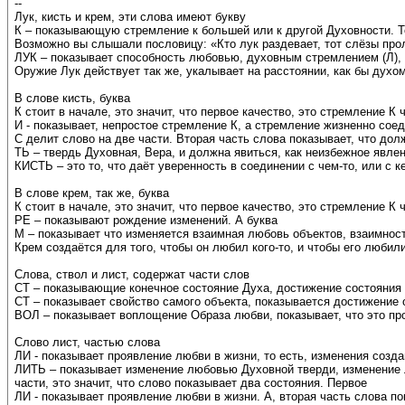
--
Лук, кисть и крем, эти слова имеют букву
К – показывающую стремление к большей или к другой Духовности. То
Возможно вы слышали пословицу: «Кто лук раздевает, тот слёзы прол
ЛУК – показывает способность любовью, духовным стремлением (Л), к
Оружие Лук действует так же, укалывает на расстоянии, как бы духом
В слове кисть, буква
К стоит в начале, это значит, что первое качество, это стремление К
И - показывает, непростое стремление К, а стремление жизненно соед
С делит слово на две части. Вторая часть слова показывает, что до
ТЬ – твердь Духовная, Вера, и должна явиться, как неизбежное явлен
КИСТЬ – это то, что даёт уверенность в соединении с чем-то, или с к
В слове крем, так же, буква
К стоит в начале, это значит, что первое качество, это стремление 
РЕ – показывают рождение изменений. А буква
М – показывает что изменяется взаимная любовь объектов, взаимность
Крем создаётся для того, чтобы он любил кого-то, и чтобы его любил
Слова, ствол и лист, содержат части слов
СТ – показывающие конечное состояние Духа, достижение состояния 
СТ – показывает свойство самого объекта, показывается достижение
ВОЛ – показывает воплощение Образа любви, показывает, что это пр
Слово лист, частью слова
ЛИ - показывает проявление любви в жизни, то есть, изменения со
ЛИТЬ – показывает изменение любовью Духовной тверди, изменение л
части, это значит, что слово показывает два состояния. Первое
ЛИ - показывает проявление любви в жизни. А, вторая часть слова по