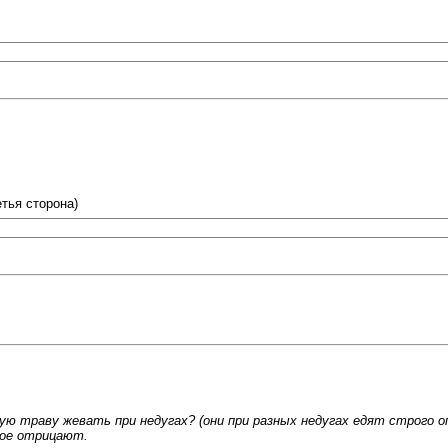
тья сторона)
ую траву жевать при недугах? (они при разных недугах едят строго 
гое отрицают.