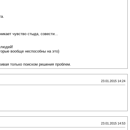
та.
икает чувство стыда, совести...
 людей!
торые вообще неспособны на это)
ивая только поиском решения проблем.
23.01.2015 14:24
23.01.2015 14:53