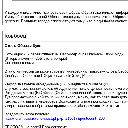
У каждого вида животных есть свой Образ. Образ накапливает инфор
У людей тоже есть свой Образ. Только люди информацию от Образа н
деревне. Большие города способствуют тому, что люди подключаютс
Ковбоец
Ответ: Образы букв
Есть образы и паразитические. Например образ карьеры, лжи, моды...
(В терминологии КОБ это эгрегоры)
Согласен с вами.
В аналитической записке встретил интересную трактовку слова Своб
Свобода - Совестью ВОдительство БОгом ДАнное.
Информационное объединение (С) Триединства образов (ВО)
Эту часть воспринимаю как объединение, некую целостность некого о
Рождение мечты (Б) Образа (О) Информационной взаимосвязи, духовн
Тут просматриваю чей то некий замысел, мечту, как то связывающую
Как рассматривать лидерсво? Возможно это все происходит под чьим 
умиротворение в обретении правильного образа жизни. Как то так.
Владомиръ тоже пояснял
http://forum.kpe.ru/showpost.php?p=219017&postcount=299
СВОБОДА – с волей Бога согласие.