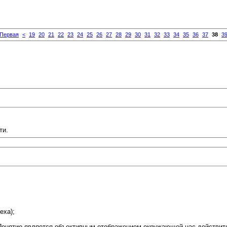
Первая
<
19
20
21
22
23
24
25
26
27
28
29
30
31
32
33
34
35
36
37
38
3
ти.
еха);
р. Понятие является объективным отображением окружающей нас действит