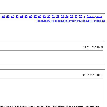
9
40
41
42
43
44
45
46
47
48
49
50
51
52
53
54
55
56
57
>
Последняя
»
Показывать 40 сообщений этой темы на одной странице
19.01.2015 19:29
20.01.2015 10:16
ельности, а к значению может быть добавлена субъективная оценка