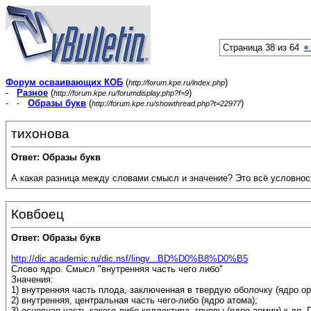
Страница 38 из 64
«
Форум осваивающих КОБ
(
)
http://forum.kpe.ru/index.php
-
Разное
(
)
http://forum.kpe.ru/forumdisplay.php?f=9
- -
Образы букв
(
)
http://forum.kpe.ru/showthread.php?t=22977
тихонова
Ответ: Образы букв
А какая разница между словами смысл и значение? Это всё условнос
Ковбоец
Ответ: Образы букв
http://dic.academic.ru/dic.nsf/lingv...BD%D0%B8%D0%B5
Слово ядро. Смысл "внутренняя часть чего либо"
Значения:
1) внутренняя часть плода, заключенная в твердую оболочку (ядро ор
2) внутренняя, центральная часть чего-либо (ядро атома);
3) основная часть какого-либо коллектива, группы (ядро армии) к д