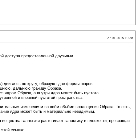
27.01.2015 19:38
кой доступа предоставленной друзьями.
ика) двигаясь по кругу, образуют две формы шаров.
нешнюю, дальнюю границу Образа.
ся ядром Образа, а внутри ядра может быть пустота.
утренней и внешней пустотой пространства.
ачительным изменениям во всём объёме воплощения Образа. То есть,
жание ядра может быть и материально невидимым.
 вещества галактики растягивает галактику в плоскости, превращая
 этой ссылке: