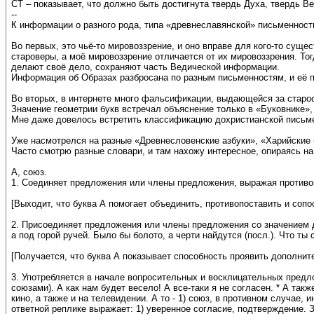
СТ – показывает, что должно быть достигнута твердь Духа, твердь В
--
К информации о разного рода, типа «древнеславянской» письменност
Во первых, это чьё-то мировоззрение, и оно вправе для кого-то сущ
староверы, а моё мировоззрение отличается от их мировоззрения. То
делают своё дело, сохраняют часть Ведической информации.
Информация об Образах разбросана по разным письменностям, и её п
Во вторых, в интернете много фальсификации, выдающейся за старос
Значение геометрии букв встречал объяснение только в «Буковнике»,
Мне даже довелось встретить классификацию дохристианской письм
Уже насмотрелся на разные «Древнесловенские азбуки», «Харийские б
Часто смотрю разные словари, и там нахожу интересное, опираясь н
А, союз.
1. Соединяет предложения или члены предложения, выражая противопо
[Выходит, что буква А помогает объединить, противопоставить и соп
2. Присоединяет предложения или члены предложения со значением д
а под горой ручей. Было бы болото, а черти найдутся (посл.). Что ты 
[Получается, что буква А показывает способность проявить дополнит
3. Употребляется в начале вопросительных и восклицательных предло
союзами). А как нам будет весело! А все-таки я не согласен. * А та
кино, а также и на телевидении. А то - 1) союз, в противном случае, и
ответной реплике выражает: 1) уверенное согласие, подтверждение. Зам