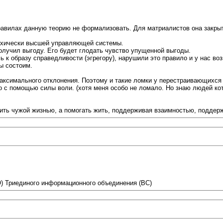
правилах данную теорию не формализовать. Для матриалистов она закры
архически высшей управляющей системы.
получил выгоду. Его будет глодать чувство упущенной выгоды.
к образу справедливости (эгрегору), нарушили это правило и у нас возн
ы состоим.
 максимального отклонения. Поэтому и такие ломки у перестраивающихся
 с помощью силы воли. (хотя меня особо не ломало. Но знаю людей ко
ть чужой жизнью, а помогать жить, поддерживая взаимностью, поддерж
 (О) Триединого информационного объединения (ВС)