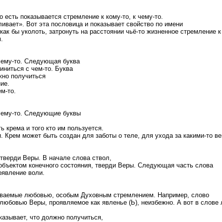
 есть показывается стремление к кому-то, к чему-то.
ивает». Вот эта пословица и показывает свойство по имени
ак бы уколоть, затронуть на расстоянии чьё-то жизненное стремление к 
.
 чему-то. Следующая буква
иниться с чем-то. Буква
лжно получиться
ие.
ем-то.
К чему-то. Следующие буквы
 крема и того кто им пользуется.
и. Крем может быть создан для заботы о теле, для ухода за какими-то в
тверди Веры. В начале слова ствол,
 объектом конечного состояния, тверди Веры. Следующая часть слова
оявление воли.
здаваемые любовью, особым Духовным стремлением. Например, слово
юбовью Веры, проявляемое как явленье (Ь), неизбежно. А вот в слове л
казывает, что должно получиться,