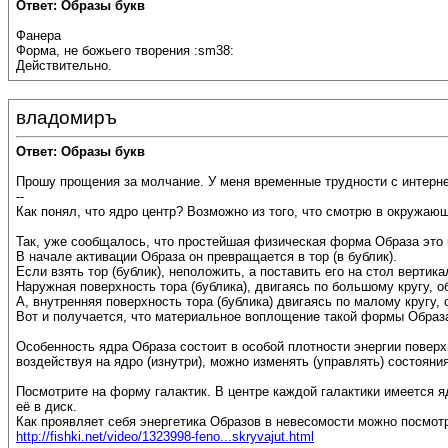
Ответ: Образы букв
Фанера
Форма, не божьего творения :sm38:
Действительно.
владомиръ
Ответ: Образы букв
Прошу прощения за молчание. У меня временные трудности с интернет
--
Как понял, что ядро центр? Возможно из того, что смотрю в окружа
Так, уже сообщалось, что простейшая физическая форма Образа это 
В начале активации Образа он превращается в тор (в бублик).
Если взять тор (бублик), неположить, а поставить его на стол вертика
Наружная поверхность тора (бублика), двигаясь по большому кругу,
А, внутренняя поверхность тора (бублика) двигаясь по малому кругу,
Вот и получается, что материальное воплощение такой формы Образа
Особенность ядра Образа состоит в особой плотности энергии повер
воздействуя на ядро (изнутри), можно изменять (управлять) состоя
Посмотрите на форму галактик. В центре каждой галактики имеется 
её в диск.
Как проявляет себя энергетика Образов в невесомости можно посмотр
http://fishki.net/video/1323998-feno...skryvajut.html