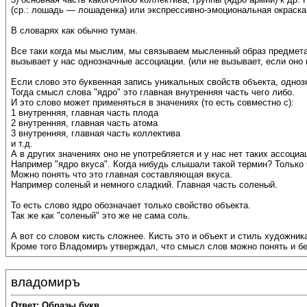
(ср.: лошадь — лошаденка) или экспрессивно-эмоциональная окраска (
В словарях как обычно туман.
Все таки когда мы мыслим, мы связываем мысленный образ предмета 
вызывает у нас однозначные ассоциации. (или не вызывает, если оно
Если слово это буквенная запись уникальных свойств объекта, одно
Тогда смысл слова "ядро" это главная внутренняя часть чего либо.
И это слово может применяться в значениях (то есть совместно с):
1 внутренняя, главная часть плода
2 внутренняя, главная часть атома
3 внутренняя, главная часть коллектива
и т.д.
А в других значениях оно не употребляется и у нас нет таких ассоци
Например "ядро вкуса". Когда нибудь слышали такой термин? Только
Можно понять что это главная составляющая вкуса.
Например соленый и немного сладкий. Главная часть соленый.
То есть слово ядро обозначает только свойство объекта.
Так же как "соленый" это же не сама соль.
А вот со словом кисть сложнее. Кисть это и объект и стиль художник
Кроме того Владомиръ утверждал, что смысл слов можно понять и бе
владомиръ
Ответ: Образы букв