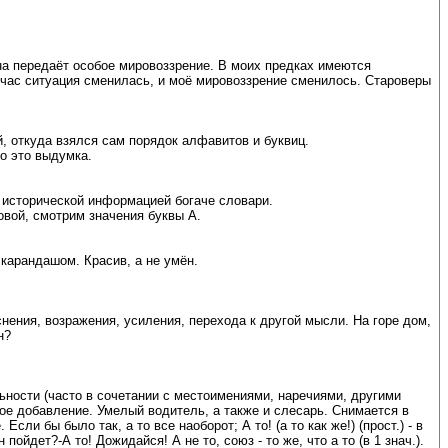
она передаёт особое мировоззрение. В моих предках имеются
ейчас ситуация сменилась, и моё мировоззрение сменилось. Староверы
 откуда взялся сам порядок алфавитов и буквиц.
о это выдумка.
, исторической информацией богаче словари.
овой, смотрим значения буквы А.
карандашом. Красив, а не умён.
ения, возражения, усиления, перехода к другой мысли. На горе дом,
н?
ьности (часто в сочетании с местоимениями, наречиями, другими
ьное добавление. Умелый водитель, а также и слесарь. Снимается в
сли бы было так, а то все наоборот; А то! (а то как же!) (прост.) - в
ойдет?-А то! Дожидайся! А не то, союз - то же, что а то (в 1 знач.).