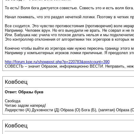
То есть! Воля бога диктуется совестью. Совесть это и есть воля бога.
Начал понимать, что это раздел нечеткой логики. Поэтому в четких 
Все сходится. Это чувство противостояния (противоречия) воле иер
Например. Человек врун. Но его вынудили не врать. Не соврал и не 
Или. Бабушка нас учила что плохое делать нельзя и мы подключились 
Это контроллер отклонения от алгоритмики тех эгрегоров в которых м
Конечно чтобы выйти из эгрегора нам нужно пересечь границу этого
Например у компьютерных игроков ломки приличные. Я преодолел это
http://forum.kpe.ru/showpost.php?p=220783&postcount=390
СОВЕСТЬ – значит Образом, информационно ВЕСТИ. Неправить, нежи
Ковбоец
Ответ: Образы букв
Свобода
Читаю задом наперед!
Лидерство (А) Духовности (Д) Образа (О) Бога (Б), (запятая) Образа
Ковбоец