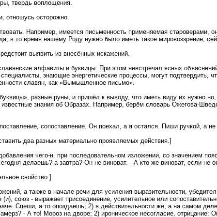
еры, твердь воплощения.
и, отношусь осторожно.
ествовать. Например, имеется письменность применяемая староверами, 
гда, в то время нашему Роду нужно было иметь такое мировоззрение, с
редстоит выявить из внесённых искажений.
лавянские алфавиты и буквицы. При этом невстречал ясных объяснений,
 специалисты, знающие энергетические процессы, могут подтвердить, чт
енности славян, как «Вымышленное письмо».
уквицы», разные руны, и пришёл к выводу, что иметь виду их нужно но
а известные знания об Образах. Например, берём словарь Ожегова-Швед
ставление, сопоставление. Он поехал, а я остался. Пиши ручкой, а не 
оставить два разных материально проявляемых действия.]
обавления чего-н. при последовательном изложении, со значением поясн
сегодня делаешь? а завтра? Он не виноват. - А кто же виноват, если не о
ельное свойство.]
жений, а также в начале речи для усиления выразительности, убедител
кже (и), союз - выражает присоединение, усилительное или сопоставител
наче. Спеши, а то опоздаешь; 2) в действительности же, а на самом деле. Е
ерз? - А то! Мороз на дворе; 2) ироническое несогласие, отрицание: Он п