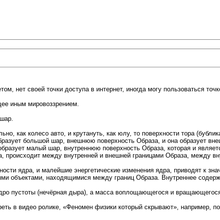
ом, нет своей точки доступа в интернет, иногда могу пользоваться точ
ющее иным мировоззрением.
шар.
льно, как колесо авто, и крутануть, как юлу, то поверхности тора (бубл
 образует большой шар, внешнюю поверхность Образа, и она образует в
 образует малый шар, внутреннюю поверхность Образа, которая и являет
, происходит между внутренней и внешней границами Образа, между вн
хности ядра, и малейшие энергетические изменения ядра, приводят к зн
ниями объектами, находящимися между границ Образа. Внутреннее содер
ядро пустоты (нечёрная дыра), а масса воплощающегося и вращающегося
еть в видео ролике, «Феномен физики который скрывают», например, по