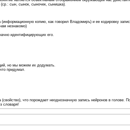
ср.: сын, сынок, сыночек, сынишка).
(информационную копию, как говорил Владомиръ) и ее кодировку записа
 нам незнакомо)
значно идентифицирующих его.
аций, но мы можем их додумать.
 что придумал.
а (свойство), что порождает неоднозначную запись нейронов в голове. 
з словаря!