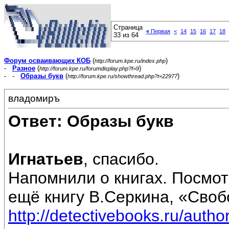
Страница
«
Первая
<
14
15
16
17
18
33 из 64
Форум осваивающих КОБ
(
)
http://forum.kpe.ru/index.php
-
Разное
(
)
http://forum.kpe.ru/forumdisplay.php?f=9
- -
Образы букв
(
)
http://forum.kpe.ru/showthread.php?t=22977
владомиръ
Ответ: Образы букв
Игнатьев
, спасибо.
Напомнили о книгах. Посмот
ещё книгу В.Серкина, «Своб
http://detectivebooks.ru/auth