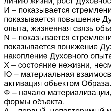
линию жизни, рост Духовнос
И – показывается стремлен
показывается повышение Ду
опыта, жизненная связь объ
N – показывается стремлени
показывается понижение Ду
накопление Духовного опыта
Х – состояние нежизни, нес
Ю – материальная взаимосвя
активация объектом Образа
Ф – начало материализации
формы объекта.
А – первый, неповторимый 