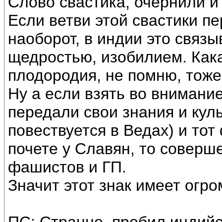
Слово свастика, очернили и
Если ветви этой свастики пе
наоборот, в индии это связы
щедростью, изобилием. Кака
плодородия, не помню, тоже
Ну а если взять во внимани
передали свои знания и кул
повествуется в Ведах) и тот 
почете у Славян, то соверш
фашистов и ГП.
Значит этот знак имеет огро