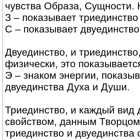
чувства Образа, Сущности. 
З – показывает триединство
С – показывает двуединство
Двуединство, и триединство
физически, это показываетс
Э – знаком энергии, показ
двуединства Духа и Души.
Триединство, и каждый вид 
свойством, данным Творцом О
триединство и двуединства 