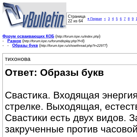
Страница
«
Первая
<
3
4
5
6
7
8
9
22 из 64
Форум осваивающих КОБ
(
)
http://forum.kpe.ru/index.php
-
Разное
(
)
http://forum.kpe.ru/forumdisplay.php?f=9
- -
Образы букв
(
)
http://forum.kpe.ru/showthread.php?t=22977
тихонова
Ответ: Образы букв
Свастика. Входящая энергия
стрелке. Выходящая, естест
Свастики есть двух видов. З
закрученные против часово