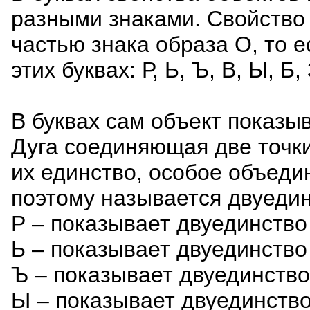
разными знаками. Свойство
частью знака образа О, то ес
этих буквах: Р, Ь, Ъ, В, Ы, Б, 
В буквах сам объект показыв
Дуга соединяющая две точки
их единство, особое объеди
поэтому называется двуеди
Р – показывает двуединство
Ь – показывает двуединство
Ъ – показывает двуединств
Ы – показывает двуединство