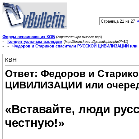
Страница 21 из 27
«
Форум осваивающих КОБ
(
)
http://forum.kpe.ru/index.php
-
Концептуальным взглядом
(
)
http://forum.kpe.ru/forumdisplay.php?f=11
- -
Федоров и Стариков спасители РУССКОЙ ЦИВИЛИЗАЦИИ или 
КВН
Ответ: Федоров и Старик
ЦИВИЛИЗАЦИИ или очеред
«Вставайте, люди русс
честную!»