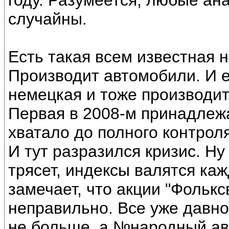
году. Разумеется, любые ан
случайны.
Есть такая всем известная 
Производит автомобили. И е
немецкая и тоже производит
Первая в 2008-м принадлежа
хватало до полного контрол
И тут разразился кризис. Ну
трясет, индексы валятся каж
замечает, что акции "Фолькс
неправильно. Все уже давно
не больше, а №народный авт