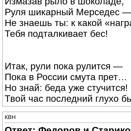
Измазав рыло в шоколаде,
Руля шикарный Мерседес 
Не знаешь ты: к какой «наг
Тебя подталкивает бес!
Итак, рули пока рулится —
Пока в России смута прет…
Но знай: беда уже стучится!
Твой час последний глухо б
КВН
Ответ: Федоров и Старик