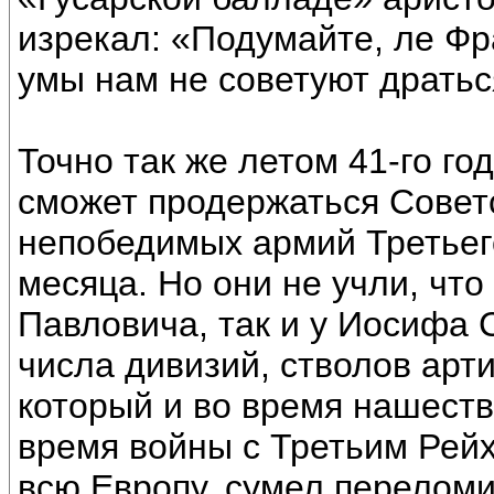
изрекал: «Подумайте, ле Фр
умы нам не советуют дратьс
Точно так же летом 41-го г
сможет продержаться Совет
непобедимых армий Третьего
месяца. Но они не учли, что
Павловича, так и у Иосифа 
числа дивизий, стволов арт
который и во время нашеств
время войны с Третьим Рей
всю Европу, сумел переломи