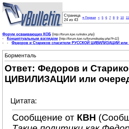
Страница
«
Первая
<
5
6
7
8
9
10
11
24 из 43
Форум осваивающих КОБ
(
)
http://forum.kpe.ru/index.php
-
Концептуальным взглядом
(
)
http://forum.kpe.ru/forumdisplay.php?f=11
- -
Федоров и Стариков спасители РУССКОЙ ЦИВИЛИЗАЦИИ или 
Борменталь
Ответ: Федоров и Старик
ЦИВИЛИЗАЦИИ или очеред
Цитата:
Сообщение от
КВН
(Сообщ
Такие политики как Федор