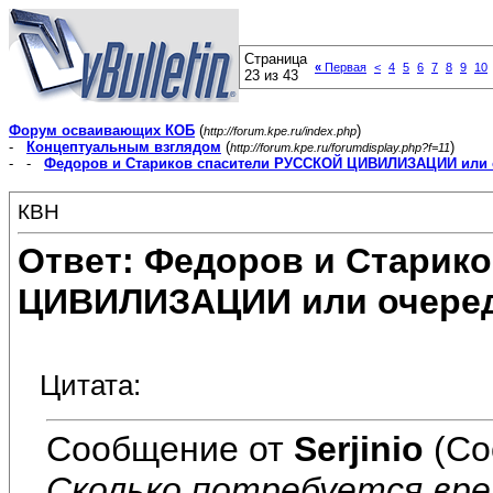
Страница
«
Первая
<
4
5
6
7
8
9
10
23 из 43
Форум осваивающих КОБ
(
)
http://forum.kpe.ru/index.php
-
Концептуальным взглядом
(
)
http://forum.kpe.ru/forumdisplay.php?f=11
- -
Федоров и Стариков спасители РУССКОЙ ЦИВИЛИЗАЦИИ или 
КВН
Ответ: Федоров и Старик
ЦИВИЛИЗАЦИИ или очеред
Цитата:
Сообщение от
Serjinio
(Со
Сколько потребуется вре