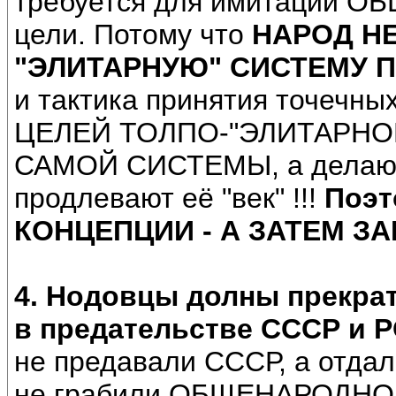
требуется для имитации О
цели. Потому что
НАРОД Н
"ЭЛИТАРНУЮ" СИСТЕМУ П
и тактика принятия точечны
ЦЕЛЕЙ ТОЛПО-"ЭЛИТАРНО
САМОЙ СИСТЕМЫ, а делаю
продлевают её "век" !!!
Поэт
КОНЦЕПЦИИ - А ЗАТЕМ ЗАКО
4.
Нодовцы долны прекра
в предательстве СССР и 
не предавали СССР, а отдал
не грабили ОБЩЕНАРОДНО