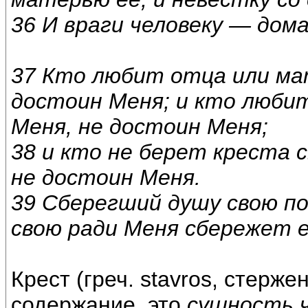
36 И враги человеку — дом
37 Кто любит отца или мат
достоин Меня; и кто любит
Меня, не достоин Меня;
38 и кто не берет креста 
не достоин Меня.
39 Сберегший душу свою п
свою ради Меня сбережет е
Крест (греч. stavros, стерже
содержание, это
сущность ч