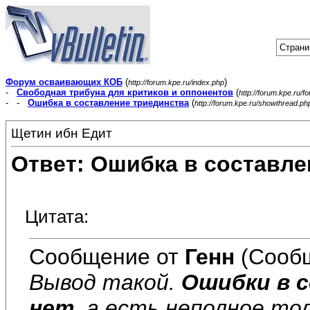
Страни
Форум осваивающих КОБ
(
)
http://forum.kpe.ru/index.php
-
Свободная трибуна для критиков и оппонентов
(
http://forum.kpe.ru/f
- -
Ошибка в составление триединства
(
http://forum.kpe.ru/showthread.p
Щетин ибн Едит
Ответ: Ошибка в составле
Цитата:
Сообщение от
Генн
(Сообщ
Вывод такой.
Ошибки в 
нет
, а есть неполное то