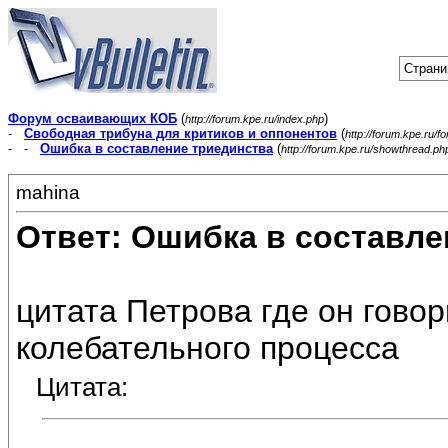
Страни
Форум осваивающих КОБ
(
)
http://forum.kpe.ru/index.php
-
Свободная трибуна для критиков и оппонентов
(
http://forum.kpe.ru/f
- -
Ошибка в составление триединства
(
http://forum.kpe.ru/showthread.p
mahina
Ответ: Ошибка в составле
цитата Петрова где он гово
колебательного процесса
Цитата: