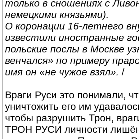
только в сношениях с Ливо
немецкими князьями).
О коронации 16-летнего внук
известили иностранные гос
польские послы в Москве уз
венчался» по примеру прар
имя он «не чужое взял».
/
Враги Руси это понимали, ч
уничтожить его им удавалось
чтобы разрушить Трон, враг
ТРОН РУСИ личности лишённ