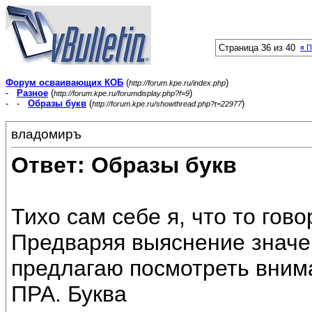
Страница 36 из 40
«
П
Форум осваивающих КОБ
(
)
http://forum.kpe.ru/index.php
-
Разное
(
)
http://forum.kpe.ru/forumdisplay.php?f=9
- -
Образы букв
(
)
http://forum.kpe.ru/showthread.php?t=22977
владомиръ
Ответ: Образы букв
Тихо сам себе я, что то гово
Предваряя выяснение значе
предлагаю посмотреть вним
ПРА. Буква