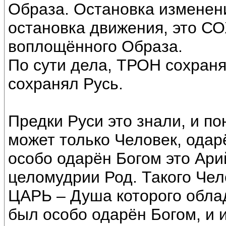
Образа. Остановка изменен
остановка движения, это 
воплощённого Образа.
По сути дела, ТРОН сохран
сохранял Русь.
Предки Руси это знали, и п
может только Человек, одар
особо одарён Богом это Ари
целомудрии Род. Такого Че
ЦАРЬ – Душа которого облад
был особо одарён Богом, и 