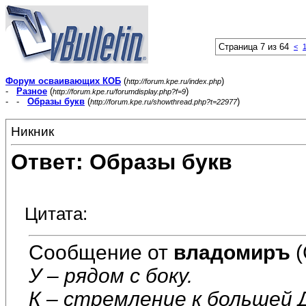
Страница 7 из 64
<
Форум осваивающих КОБ
(
)
http://forum.kpe.ru/index.php
-
Разное
(
)
http://forum.kpe.ru/forumdisplay.php?f=9
- -
Образы букв
(
)
http://forum.kpe.ru/showthread.php?t=22977
Никник
Ответ: Образы букв
Цитата:
Сообщение от
владомиръ
(
У – рядом с боку.
К – стремление к большей 