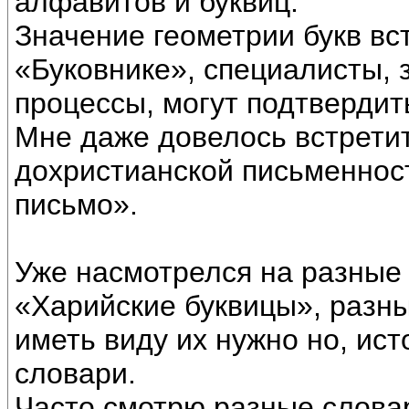
алфавитов и буквиц.
Значение геометрии букв вс
«Буковнике», специалисты,
процессы, могут подтвердить
Мне даже довелось встрети
дохристианской письменнос
письмо».
Уже насмотрелся на разные
«Харийские буквицы», разны
иметь виду их нужно но, ис
словари.
Часто смотрю разные словар