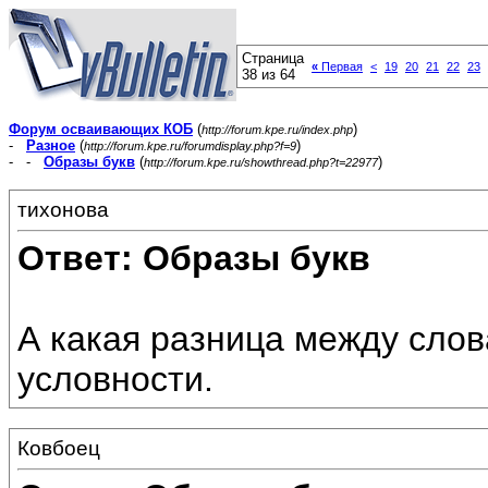
Страница
«
Первая
<
19
20
21
22
23
38 из 64
Форум осваивающих КОБ
(
)
http://forum.kpe.ru/index.php
-
Разное
(
)
http://forum.kpe.ru/forumdisplay.php?f=9
- -
Образы букв
(
)
http://forum.kpe.ru/showthread.php?t=22977
тихонова
Ответ: Образы букв
А какая разница между слов
условности.
Ковбоец