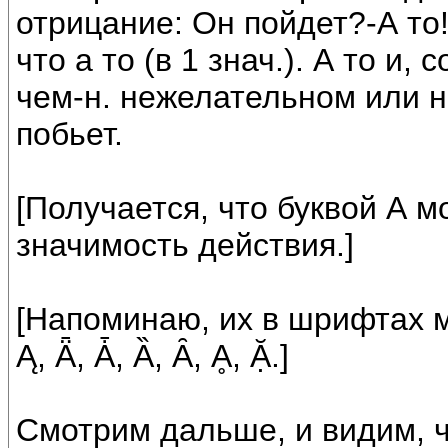
отрицание: Он пойдет?-А то!
что а то (в 1 знач.). А то и
чем-н. нежелательном или н
побьет.
[Получается, что буквой А 
значимость действия.]
[Напоминаю, их в шрифтах мно
Ą, Ǟ, Ǡ, Ȁ, Ȃ, Ḁ, Ặ.]
Смотрим дальше, и видим, ч