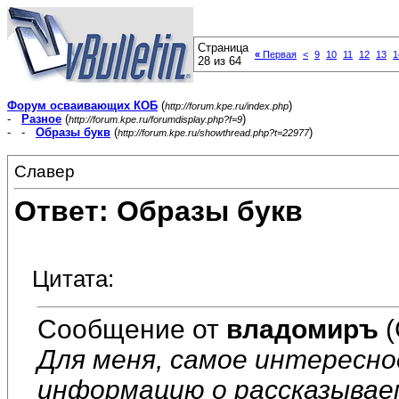
Страница
«
Первая
<
9
10
11
12
13
1
28 из 64
Форум осваивающих КОБ
(
)
http://forum.kpe.ru/index.php
-
Разное
(
)
http://forum.kpe.ru/forumdisplay.php?f=9
- -
Образы букв
(
)
http://forum.kpe.ru/showthread.php?t=22977
Славер
Ответ: Образы букв
Цитата:
Сообщение от
владомиръ
(
Для меня, самое интересно
информацию о рассказывае