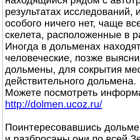
находящийся рядом с автот
результатах исследований, 
особого ничего нет, чаще вс
скелета, расположенные в р
Иногда в дольменах находят
человеческие, позже выясни
дольмены, для сокрытия ме
действительного дольмена.
Можете посмотреть информа
http://dolmen.ucoz.ru/
Поинтересовавшись дольмен
и разбросаны они по всей З