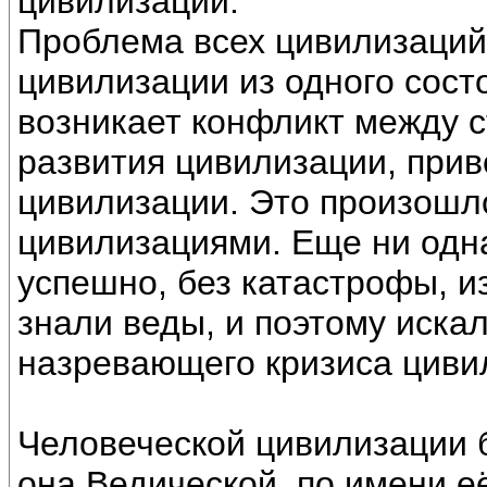
цивилизации.
Проблема всех цивилизаций 
цивилизации из одного состо
возникает конфликт между 
развития цивилизации, при
цивилизации. Это произош
цивилизациями. Еще ни одн
успешно, без катастрофы, из
знали веды, и поэтому иска
назревающего кризиса циви
Человеческой цивилизации 
она Ведической, по имени е