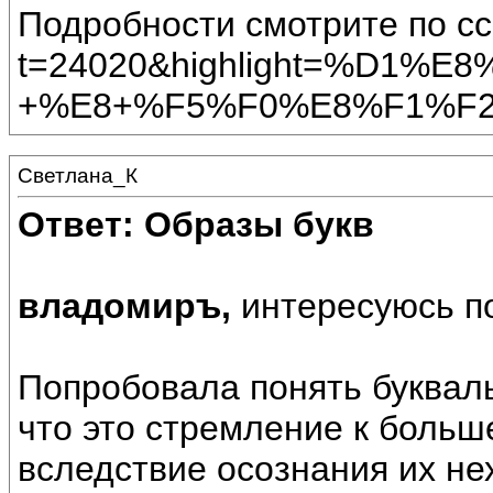
Подробности смотрите по сс
t=24020&highlight=%D1
+%E8+%F5%F0%E8%F1%F
Светлана_К
Ответ: Образы букв
владомиръ,
интересуюсь п
Попробовала понять буквал
что это стремление к больш
вследствие осознания их нех