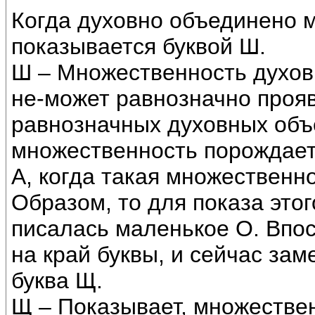
Когда духовно объединено м
показывается буквой Ш.
Ш – Множественность духовн
не-может равнозначно проя
равнозначных духовных объе
множественность порождае
А, когда такая множественн
Образом, то для показа это
писалась маленькое О. Впос
на край буквы, и сейчас зам
буква Щ.
Щ – Показывает, множествен