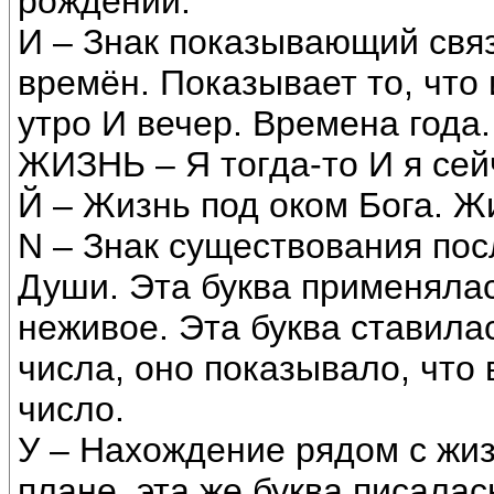
рождений.
И – Знак показывающий связ
времён. Показывает то, что
утро И вечер. Времена года.
ЖИЗНЬ – Я тогда-то И я сей
Й – Жизнь под оком Бога. Ж
N – Знак существования пос
Души. Эта буква применялас
неживое. Эта буква ставил
числа, оно показывало, что 
число.
У – Нахождение рядом с жиз
плане, эта же буква писалас