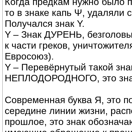
Когда предкам нужно было п
то в знаке капь Ψ, удаляли 
Получался знак Y.
Y – Знак ДУРЕНЬ, безголов
к части греков, уничтожите
Евросоюз).
Y – Перевёрнутый такой зн
НЕПЛОДОРОДНОГО, это зна
Современная буква Я, это п
середине линии жизни, рас
прошлое, это знак обознач