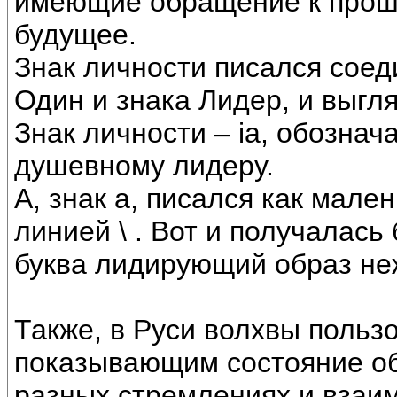
имеющие обращение к прошл
будущее.
Знак личности писался сое
Один и знака Лидер, и выгля
Знак личности – ia, обозна
душевному лидеру.
А, знак а, писался как мале
линией \ . Вот и получалась б
буква лидирующий образ не
Также, в Руси волхвы поль
показывающим состояние об
разных стремлениях и взаи