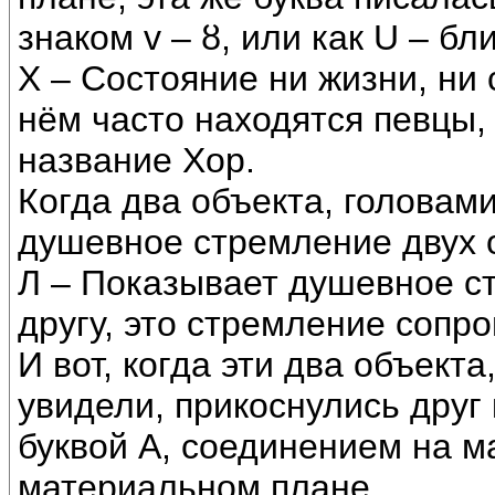
знаком v – ȣ, или как U – б
Х – Состояние ни жизни, ни
нём часто находятся певцы,
название Хор.
Когда два объекта, головами
душевное стремление двух о
Л – Показывает душевное ст
другу, это стремление соп
И вот, когда эти два объект
увидели, прикоснулись друг 
буквой А, соединением на м
материальном плане.