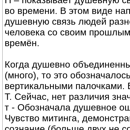
П – показывает душевную св
во времени. В этом виде на
душевную связь людей разно
человека со своим прошлым.
времён.
Когда душевно объединенны
(много), то это обозначалось
вертикальными палочками. Е
Т. Сейчас, нет различия значе
т - Обозначала душевное о
Чувство митинга, демонстрац
сознание (больше двух не с