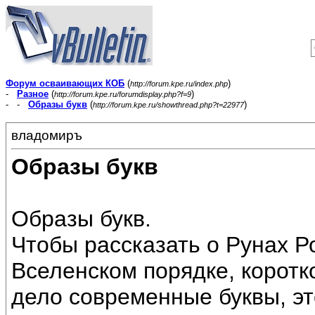
Форум осваивающих КОБ
(
)
http://forum.kpe.ru/index.php
-
Разное
(
)
http://forum.kpe.ru/forumdisplay.php?f=9
- -
Образы букв
(
)
http://forum.kpe.ru/showthread.php?t=22977
владомиръ
Образы букв
Образы букв.
Чтобы рассказать о Рунах Р
Вселенском порядке, коротко
дело современные буквы, эт