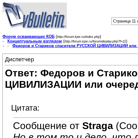
Страница 11 
Форум осваивающих КОБ
(
)
http://forum.kpe.ru/index.php
-
Концептуальным взглядом
(
)
http://forum.kpe.ru/forumdisplay.php?f=11
- -
Федоров и Стариков спасители РУССКОЙ ЦИВИЛИЗАЦИИ или 
Диспетчер
Ответ: Федоров и Старик
ЦИВИЛИЗАЦИИ или очеред
Цитата:
Сообщение от
Straga
(Соо
Но в том то и дело, что