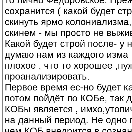
то лично Фёдоровское. Преж
сохранится ( какой будет ст
скинуть ярмо колониализма,
скинем - мы просто не выжи
Какой будет строй после- у 
думаю нам из каждого изма 
плохое , что то хорошее ,ну
проанализировать.
Первое время ес-но будет к
потом пойдёт по КОБе, так д
КОБы является , имхо,утопи
на данный период. Не одно
чем КОБ внедрится в созна