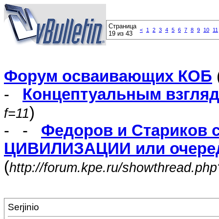
Страница
<
1
2
3
4
5
6
7
8
9
10
11
19 из 43
Форум осваивающих КОБ
-
Концептуальным взгля
)
f=11
- -
Федоров и Стариков 
ЦИВИЛИЗАЦИИ или очеред
(
http://forum.kpe.ru/showthread.ph
Serjinio