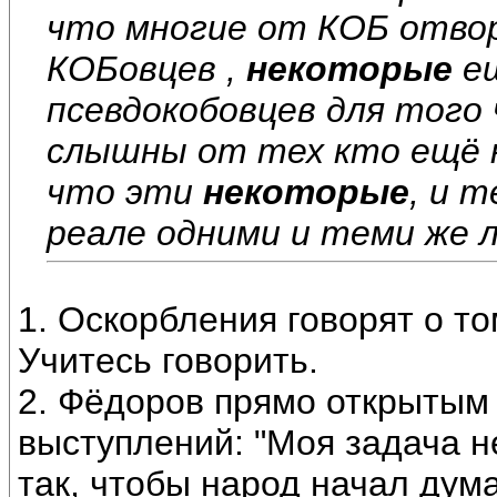
что многие от КОБ отво
КОБовцев ,
некоторые
ещ
псевдокобовцев для того
слышны от тех кто ещё н
что эти
некоторые
, и 
реале одними и теми же ли
1. Оскорбления говорят о том
Учитесь говорить.
2. Фёдоров прямо открытым 
выступлений: "Моя задача не
так, чтобы народ начал дума