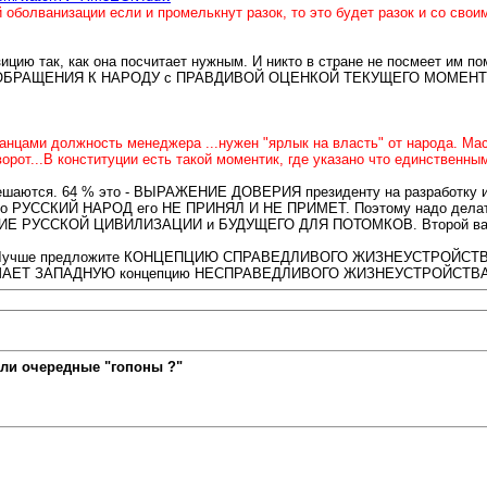
 оболванизации если и промелькнут разок, то это будет разок и со сво
цию так, как она посчитает нужным. И никто в стране не посмеет им по
 ОБРАЩЕНИЯ К НАРОДУ с ПРАВДИВОЙ ОЦЕНКОЙ ТЕКУЩЕГО МОМЕНТА, чт
анцами должность менеджера ...нужен "ярлык на власть" от народа. Ма
от...В конституции есть такой моментик, где указано что единственным
ешаются. 64 % это - ВЫРАЖЕНИЕ ДОВЕРИЯ президенту на разраб
УССКИЙ НАРОД его НЕ ПРИНЯЛ И НЕ ПРИМЕТ. Поэтому надо делать вы
 РУССКОЙ ЦИВИЛИЗАЦИИ и БУДУЩЕГО ДЛЯ ПОТОМКОВ. Второй вариан
. Лучше предложите КОНЦЕПЦИЮ СПРАВЕДЛИВОГО ЖИЗНЕУСТРОЙСТВА, ка
РАЗРУШАЕТ ЗАПАДНУЮ концепцию НЕСПРАВЕДЛИВОГО ЖИЗНЕУСТРОЙСТВА
ли очередные "гопоны ?"