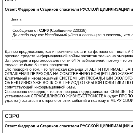
Ответ: Федоров и Стариков спасители РУССКОЙ ЦИВИЛИЗАЦИИ и
Цитата:
Сообщение от
C3P0
(Сообщение 220339)
Да слабо ему как Навайльный уйти в оппозицию и сказать, чем 
Данное предложение, как и примитивные агитки фотошопов - полный б
арсенал средств информационной войны расчитан только на эмоцион
За президента проголосовало почти 64 % избирателей, потому ч
случае не было бы этих процентов.
Это гооворит о том, что путинская команда ЗНАЕТ И ПОНИМАЕ
ОГЛАШЕНИЯ ПЕРЕХОДА НА СОБСТВЕННУЮ КОНЦЕПЦИЮ ЖИЗНЕУСТРО
Длительный и неразрешимый СИСТЕМНЫЙ ГЛОБАЛЬНЫЙ ЭКОЛОГО-
ОБЪЕКТИВНО УЖЕ ВОШЛО В ПЕРИОД ОТКРЫТОЙ ПОЛИТИКИ ПО ВОП
сопутствующей информационной базы.
Совершенно очевидно, что этот процесс поддерживается СВЫШ
установления СПРАВЕДЛИВОГО ЖИЗНЕУСТРОЙСТВА будет ПРОПОРЦ
удается) остаться в стороне от этих событий и поэтому в МЕРУ СВ
C3P0
Ответ: Федоров и Стариков спасители РУССКОЙ ЦИВИЛИЗАЦИИ и