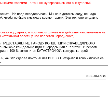
ими комментариями , а то и цензурированием его выступлений
мешать. Не надо передергивать. Мы не в детском саду, не надо
обы не было смысла в комментариях. Эти технологии давно
ссовая поддержка, в противном случае его действия направленные на
 источником власти у нас является народ[/quote]
отку и ПРЕДСТАВЛЕНИЕ НАРОДУ КОНЦЕПЦИИ СПРАВЕДЛИВОГО
бор с кем дальше идти с народом или с "элитой". В первом
т 100 % закончится КАТАСТРОФОЙ, контуры которой
к это сделал почто 20 лет ВП СССР открыто и ясно изложив её
.
18.10.2013 20:00