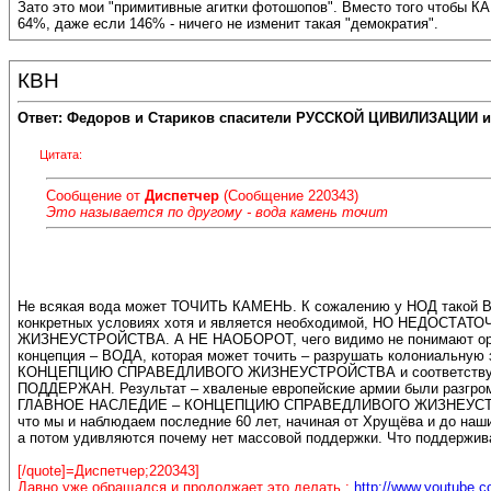
Зато это мои "примитивные агитки фотошопов". Вместо того чтобы К
64%, даже если 146% - ничего не изменит такая "демократия".
КВН
Ответ: Федоров и Стариков спасители РУССКОЙ ЦИВИЛИЗАЦИИ и
Цитата:
Сообщение от
Диспетчер
(Сообщение 220343)
Это называется по другому - вода камень точит
Не всякая вода может ТОЧИТЬ КАМЕНЬ. К сожалению у НОД такой В
конкретных условиях хотя и является необходимой, НО НЕДОСТ
ЖИЗНЕУСТРОЙСТВА. А НЕ НАОБОРОТ, чего видимо не понимают организа
концепция – ВОДА, которая может точить – разрушать колониальн
КОНЦЕПЦИЮ СПРАВЕДЛИВОГО ЖИЗНЕУСТРОЙСТВА и соответству
ПОДДЕРЖАН. Результат – хваленые европейские армии были разгром
ГЛАВНОЕ НАСЛЕДИЕ – КОНЦЕПЦИЮ СПРАВЕДЛИВОГО ЖИЗНЕУСТРОЙС
что мы и наблюдаем последние 60 лет, начиная от Хрущёва и до наш
а потом удивляются почему нет массовой поддержки. Что поддержива
[/quote]=Диспетчер;220343]
Давно уже обращался и продолжает это делать :
http://www.youtube