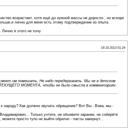
ество возрастает, хотя ещё до нужной массы не доросло , но вскоре
больше,и лично для меня есть этому подтверждение из опыта
 Лично я этого не хочу
19.10.2013 01:24
смеет им помешать. Не надо передергивать. Мы не в детском
ТЕКУЩЕГО МОМЕНТА, чтобы не было смысла в комментариях.
к народу? Как должно звучать обращение? Вот Вы - Вова, мы -
 Владимирович... Только учтите, не объявите заранее, не соберёте
 можете просто тупо не выйти обратно - ласты завернут...