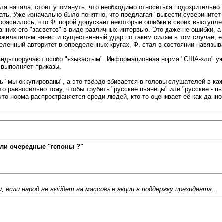
ля начала, стоит упомянуть, что необходимо относиться подозрительно 
вать. Уже изначально было понятно, что предлагая "вывести суверинитет
прояснилось, что Ф. порой допускает некоторые ошибки в своих выступле
ранних его "засветов" в виде различных интервью. Это даже не ошибки, 
желателям нанести существенный удар по таким силам в том случае, есл
еленный авторитет в определенных кругах, Ф. стал в состоянии навязы
анды поручают особо "языкастым". Информационная норма "США-зло" уж
о выполняет приказы.
ь "мы оккупированы", а это твёрдо вбивается в головы слушателей в ка
равносильно тому, чтобы трубить "русские пьяницы" или "русские - пьян
что норма распространяется среди людей, кто-то оценивает её как данно
ли очередные "гопоны ?"
, если народ не выйдет на массовые акции в поддержку президента. .