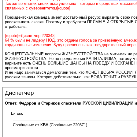
Так же во многих своих выступлениях , которые в средствах массовой
связанных с суверенитетом[/quote]
Президентская команда имеет достаточный ресурс выразить свою пози
рассказывать сказки. Поэтому и требуются ПРЯМЫЕ И ОТКРЫТЫЕ
отработаны.
[/quote]=Диспетчер;220343]
64 % были не лидеру НОД, это отданы голоса за привезённую америк
кардинальные изменения будут расценены как государственный перевор
КОНЦЕПТУАЛЬНЫЕ вопросы ЖИЗНЕУСТРОЙСТВА на митингах не р
ЖИЗНЕУСТРОЙСТВА. Но не продолжения КАПИТАЛИЗМА, потому что Р
варианте есть ОЧЕНЬ БОЛЬШИЕ ШАНСЫ НА ПОБЕДУ И СОХРАНЕНИЕ
просматриваются.
И не надо заниматься демагогией тем, кто ХОЧЕТ ДОБРА РОССИИ
русским языком. Которая действительно, как ВОДА ТОЧИТ и 
Диспетчер
Ответ: Федоров и Стариков спасители РУССКОЙ ЦИВИЛИЗАЦИИ и
Цитата:
Сообщение от
КВН
(Сообщение 220371)