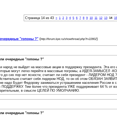
Страница 14 из 43
<
1
2
3
4
5
6
7
8
9
10
11
12
13
14
1
очередные "гопоны ?"
(
)
http://forum.kpe.ru/showthread.php?t=22802
ли очередные "гопоны ?"
и народ не выйдет на массовые акции в поддержку президента. Эта его
оторые могут легко перейти в массовые погромы, а ИДЕЯ-ЗАМЫСЕЛ -К
их пор нет ясности, считает ли себя президент - ЛИДЕРОМ НОД ? По
т действительно считает себя лидером НОД, то он об этом ОБЯЗАН ЗА
до Будет Федорову заниматься устрашением населения России в случа
ДЕРЖКУ. Тем более что президента УЖЕ поддерживает 64 % от взро
одозрительным, в смысле ЦЕЛЕЙ ПО УМОЛЧАНИЮ.
ли очередные "гопоны ?"