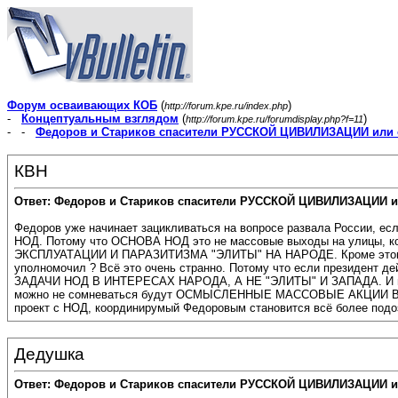
Форум осваивающих КОБ
(
)
http://forum.kpe.ru/index.php
-
Концептуальным взглядом
(
)
http://forum.kpe.ru/forumdisplay.php?f=11
- -
Федоров и Стариков спасители РУССКОЙ ЦИВИЛИЗАЦИИ или 
КВН
Ответ: Федоров и Стариков спасители РУССКОЙ ЦИВИЛИЗАЦИИ и
Федоров уже начинает зацикливаться на вопросе развала России, есл
НОД. Потому что ОСНОВА НОД это не массовые выходы на улицы, к
ЭКСПЛУАТАЦИИ И ПАРАЗИТИЗМА "ЭЛИТЫ" НА НАРОДЕ. Кроме этого до с
уполномочил ? Всё это очень странно. Потому что если президен
ЗАДАЧИ НОД В ИНТЕРЕСАХ НАРОДА, А НЕ "ЭЛИТЫ" И ЗАПАДА. И не на
можно не сомневаться будут ОСМЫСЛЕННЫЕ МАССОВЫЕ АКЦИИ В ПОД
проект с НОД, координирумый Федоровым становится всё более п
Дедушка
Ответ: Федоров и Стариков спасители РУССКОЙ ЦИВИЛИЗАЦИИ и