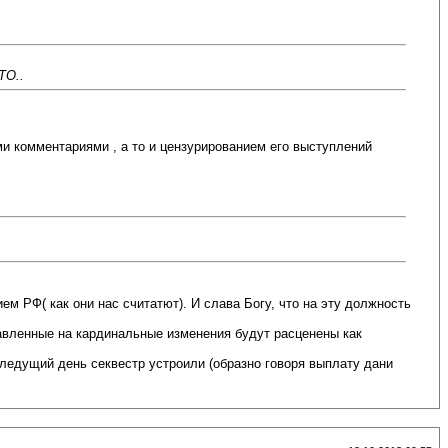
ТО..
ими комментариями , а то и цензурированием его выступлений
 РФ( как они нас считатют). И слава Богу, что на эту должность
равленные на кардинальные изменения будут расценены как
ледущий день секвестр устроили (образно говоря выплату дани