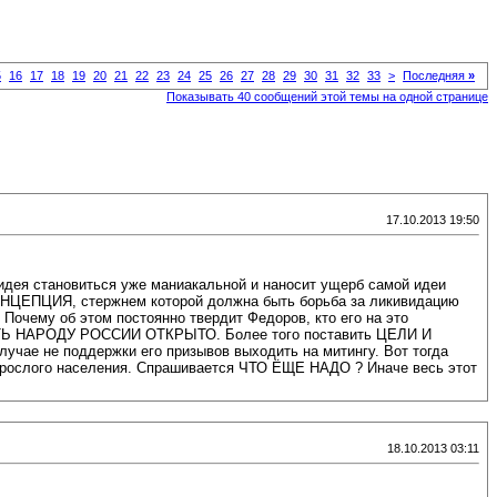
5
16
17
18
19
20
21
22
23
24
25
26
27
28
29
30
31
32
33
>
Последняя
»
Показывать 40 сообщений этой темы на одной странице
17.10.2013 19:50
 идея становиться уже маниакальной и наносит ущерб самой идеи
ОНЦЕПЦИЯ, стержнем которой должна быть борьба за ликивидацию
чему об этом постоянно твердит Федоров, кто его на это
ЯВИТЬ НАРОДУ РОССИИ ОТКРЫТО. Более того поставить ЦЕЛИ И
е не поддержки его призывов выходить на митингу. Вот тогда
слого населения. Спрашивается ЧТО ЁЩЕ НАДО ? Иначе весь этот
18.10.2013 03:11