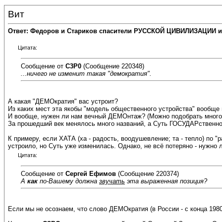
Вит
Ответ: Федоров и Стариков спасители РУССКОЙ ЦИВИЛИЗАЦИИ и
Цитата:
Сообщение от
C3P0
(Сообщение 220348)
...ничего не изменит такая "демократия".
А какая "ДЕМОкратия" вас устроит?
Из каких мест эта якобы "модель общественного устройства" вообще
И вообще, нужен ли нам вечный ДЕМОнтаж? (Можно подобрать много 
За прошедший век менялось много названий, а Суть ГОСУДАРственного
К примеру, если ХАТА (ха - радость, воодушевление; та - тепло) по 
устроило, но Суть уже изменилась. Однако, не всё потеряно - ну
Цитата:
Сообщение от
Сергей Ефимов
(Сообщение 220374)
А
как
по-Вашему должна
звучать
эта выраженная позиция?
Если мы не осознаем, что слово ДЕМОкратия (в России - с конца 198