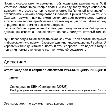
Прошло уже достаточно времени, чтобы оценивать деятельность Ф. Д
что такое "автосинхронизация толпы" и как эту толпу могут использо
доверия, но это до сих пор не ясно многим. На "длинной дистанции" 
патриотизме и начать придираться к словам. Причем стоит начать с 
Сам факт аккумуляции патриотических сил даёт возможность недобро
а теперь эта теория приобретает соответствующий окрас. Имея опред
определенные громкие события в стране.
Как в любой информационной войне, дело озвучивания любой пропаг
однако, как известно, нельзя винить во всём солдата, который тольк
Ну и напоследок такая теоретическая заметка. Если постоянно трубит
информационную норму - базовую единицу информационной войны. Это 
характеристике действительности и это неспроста. Это ведет к тому, 
принятия нормы это именно то, что нужно её создателям.
Диспетчер
Ответ: Федоров и Стариков спасители РУССКОЙ ЦИВИЛИЗАЦИИ и
Цитата:
Сообщение от
КВН
(Сообщение 220325)
Федоров уже начинает зацикливаться на вопросе развала России
Это называется по другому - вода камень точит