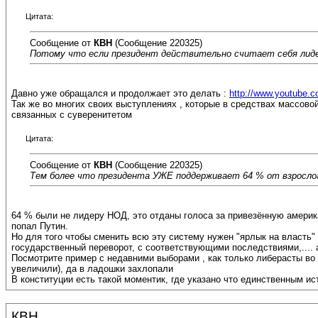
Цитата:
Сообщение от
КВН
(Сообщение 220325)
Потому что если президент действительно считает себя л
Давно уже обращался и продолжает это делать :
http://www.youtube
Так же во многих своих выступлениях , которые в средствах массовой
связанных с суверенитетом
Цитата:
Сообщение от
КВН
(Сообщение 220325)
Тем более что президента УЖЕ поддерживает 64 % от взросл
64 % были не лидеру НОД, это отданы голоса за привезённую америк
попал Путин.
Но для того чтобы сменить всю эту систему нужен "ярлык на власть"
государственный переворот, с соответствующими последствиями,....
Посмотрите пример с недавними выборами , как только либерасты во
увеличили), да в ладошки захлопали
В конституции есть такой моментик, где указано что единственным ис
КВН