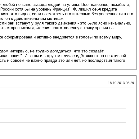
к любой попытке вывода людей на улицы. Все, наверное, позабыли,
 России хотя бы на уровень Франции", Ф. лишил себя кредита
ниях, что видно, если посмотреть его интервью без уверенности в его
а ключ к действительным мотивам.
и они встанут у руля такого движения - это было ясно изначально,
вать сторонникам движения подготовленную точку зрения на
е сформирована и активно внедряется в головы по всему миру,
ждом интервью, не трудно догадаться, что это создаёт
ая нация". И в том и в другом случае идёт акцент на негативной
сть и совсем не важно правда это или нет, но последствия такого
18.10.2013 08:29