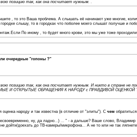
вою позицию так, как она посчитает нужным. .
шите , то это Ваша проблема. А слышать её начинают уже многие, колич
м городке слышу, то в городках что поболее моего слышат получше и по
таж.Если По иному , то будет много крови, это мы уже тоже проходили.
ли очередные "гопоны ?"
ою позицию так, как она посчитает нужным. И никто в стране не по
я ПРЯМЫЕ И ОТКРЫТЫЕ ОБРАЩЕНИЯ К НАРОДУ с ПРАВДИВОЙ ОЦЕНКОЙ 
ценка народу и так известна (в отличие от "элиты"). С
чем
обратиться 
несвоевременно, ну, да ладно...) ... " - а дальше? Ваше слово, Владимир
не дойти/доехать до ТВ-камеры/микрофона... А не то или не так ляпнете,