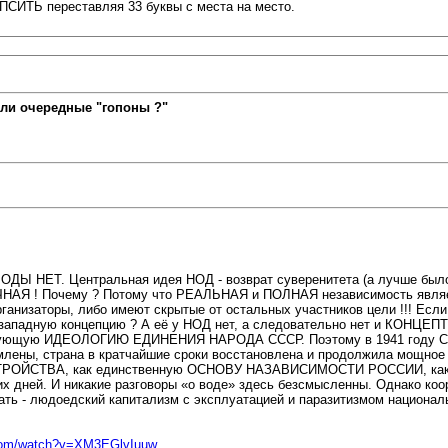
АПСИТЬ переставляя 33 буквы с места на место.
ли очередные "гопоны ?"
ОДЫ НЕТ. Центральная идея НОД - возврат суверенитета (а лучше бы
АТОЧНАЯ ! Почему ? Потому что РЕАЛЬНАЯ и ПОЛНАЯ независимость
торы, либо имеют скрытые от остальных участников цели !!! Если это
ую западную концепцию ? А её у НОД нет, а следовательно нет и КО
ющую ИДЕОЛОГИЮ ЕДИНЕНИЯ НАРОДА СССР. Поэтому в 1941 году
лены, страна в кратчайшие сроки восстановлена и продолжила мощно
ТВА, как единственную ОСНОВУ НАЗАВИСИМОСТИ РОССИИ, как ЦИВ
их дней. И никакие разговоры «о воде» здесь безсмысленны. Однако ко
ть - людоедский капитализм с эксплуатацией и паразитизмом националь
.com/watch?v=XM3EGlvIuuw