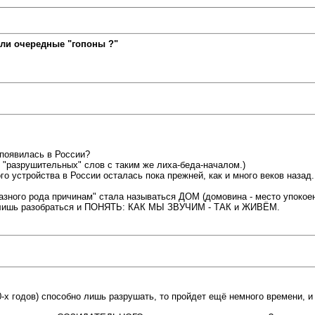
ли очередные "гопоны ?"
 появилась в России?
"разрушительных" слов с таким же лиха-беда-началом.)
 устройства в России осталась пока прежней, как и много веков назад.
"разного рода причинам" стала называться ДОМ (домовина - место упоко
жно лишь разобраться и ПОНЯТЬ: КАК МЫ ЗВУЧИМ - ТАК и ЖИВЁМ.
0-х годов) способно лишь разрушать, то пройдет ещё немного времени, 