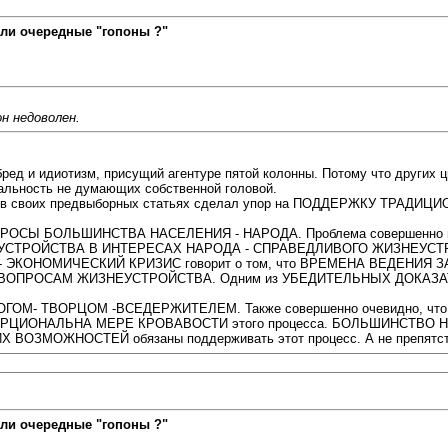
ли очередные "гопоны ?"
он недоволен.
ред и идиотизм, присущий агентуре пятой колонны. Потому что других ц
альность не думающих собственной головой.
то он в своих предвыборных статьях сделал упор на ПОДДЕРЖКУ ТР
Т ЗАПРОСЫ БОЛЬШИНСТВА НАСЕЛЕНИЯ - НАРОДА. Проблема совершен
ЙСТВА В ИНТЕРЕСАХ НАРОДА - СПРАВЕДЛИВОГО ЖИЗНЕУСТРОЙСТВА.
 ЭКОНОМИЧЕСКИЙ КРИЗИС говорит о том, что ВРЕМЕНА ВЕДЕНИЯ З
РОСАМ ЖИЗНЕУСТРОЙСТВА. Одним из УБЕДИТЕЛЬНЫХ ДОКАЗАТЕЛЬС
Е - БОГОМ- ТВОРЦОМ -ВСЕДЕРЖИТЕЛЕМ. Также совершенно очевидно
ИОНАЛЬНА МЕРЕ КРОВАВОСТИ этого процесса. БОЛЬШИНСТВО НАСЕЛЕ
ОИХ ВОЗМОЖНОСТЕЙ обязаны поддерживать этот процесс. А не препятств
ли очередные "гопоны ?"