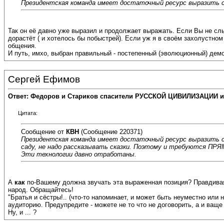
Президентская команда имеет достаточный ресурс выразить с
Так он её давно уже выразил и продолжает выражать. Если Вы не слы
дорастёт ( и хотелось бы побыстрей). Если уж я в своём захолустно
общения.
И путь, имхо, выбран правильный - постепенный (эволюционный) демон
Сергей Ефимов
Ответ: Федоров и Стариков спасители РУССКОЙ ЦИВИЛИЗАЦИИ и
Цитата:
Сообщение от
КВН
(Сообщение 220371)
Президентская команда имеет достаточный ресурс выразить св
саду, не надо рассказывать сказки. Поэтому и требуютс
Эти технологии давно отработаны.
А
как
по-Вашему должна звучать эта выраженная позиция? Правдивая о
народ. Обращайтесь!
"Братья и сёстры!.. (что-то напоминает, и может быть неуместно или 
аудиторию. Предупредите - можете не то что не договорить, а и ваще 
Ну, и ... ?