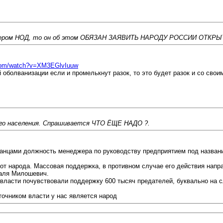
идером НОД, то он об этом ОБЯЗАН ЗАЯВИТЬ НАРОДУ РОССИИ ОТКРЫ
.com/watch?v=XM3EGlvIuuw
 оболванизации если и промелькнут разок, то это будет разок и со сво
ого населения. Спрашивается ЧТО ЁЩЕ НАДО ?.
анцами должность менеджера по руководству предприятием под названием
 от народа. Массовая поддержка, в противном случае его действия нап
 аля Милошевич.
 власти почувствовали поддержку 600 тысяч предателей, буквально на с
точником власти у нас является народ