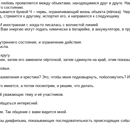
да любовь проявляется между объектами, находящимися друг в друге. Н
го состоянию.
зывается буквой Ч – червь, ограничивающий жизнь объекта (яблока). Чер
д, стремится к другому, испортил его, и направился к следующему.
И иностранная r, когда-то писалась с волнистой линией.
 Вам энергию могут подать химически в батарейке, в аккумуляторе, в п
треннего состояния, и ограничение действия.
ысла.
кругу.
чек, затем его заменили чёрточкой, затем сдвинули на край, этим показ
ковых.
аземления и крестики? Это, чтобы меня подковырнуть, поболомутить? И,
о имеется, а потом посмотрим, и решим, что делать.
й уважающих тему и её участников.
общаться интересней.
ии. Так общение с вами видится мной.
кадры диафильма, показывающих последовательность происходящих собы