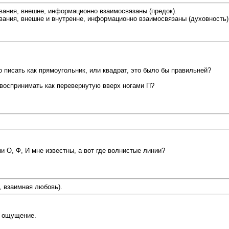
ования, внешне, информационно взаимосвязаны (предок).
ования, внешне и внутренне, информационно взаимосвязаны (духовность)
о писать как прямоугольник, или квадрат, это было бы правильней?
 воспринимать как перевернутую вверх ногами П?
и О, Ф, И мне известны, а вот где волнистые линии?
, взаимная любовь).
е ощущение.