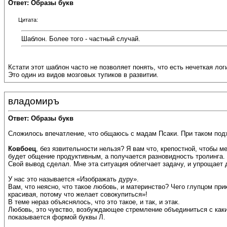
Ответ: Образы букв
Цитата:
Шаблон. Более того - частный случай.
Кстати этот шаблон часто не позволяет понять, что есть нечеткая лог
Это один из видов мозговых тупиков в развитии.
владомиръ
Ответ: Образы букв
Сложилось впечатление, что общаюсь с мадам Псаки. При таком подх
Ковбоец
, без язвительности нельзя? Я вам что, крепостной, чтобы м
будет общение продуктивным, а получается разновидность тролинга.
Свой вывод сделал. Мне эта ситуация облегчает задачу, и упрощает 
У нас это называется «Изображать дуру».
Вам, что неясно, что такое любовь, и материнство? Чего глупцом пр
красивая, потому что желает совокупиться»!
В теме нераз объяснялось, что это такое, и так, и этак.
Любовь, это чувство, возбуждающее стремление объединиться с каким-
показывается формой буквы Л.