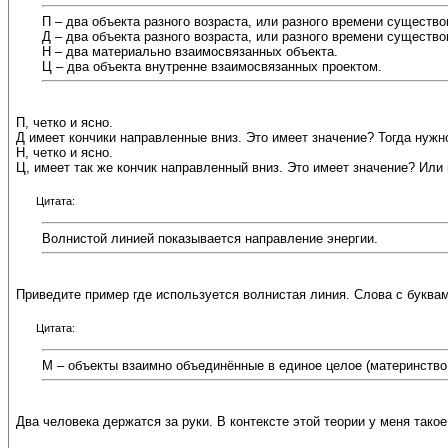
П – два объекта разного возраста, или разного времени существ
Д – два объекта разного возраста, или разного времени существ
Н – два материально взаимосвязанных объекта.
Ц – два объекта внутренне взаимосвязанных проектом.
П, четко и ясно.
Д имеет кончики направленные вниз. Это имеет значение? Тогда нужн
Н, четко и ясно.
Ц, имеет так же кончик направленный вниз. Это имеет значение? Или
Цитата:
Волнистой линией показывается направление энергии.
Приведите пример где используется волнистая линия. Слова с буквам
Цитата:
М – объекты взаимно объединённые в единое целое (материнство
Два человека держатся за руки. В контексте этой теории у меня тако