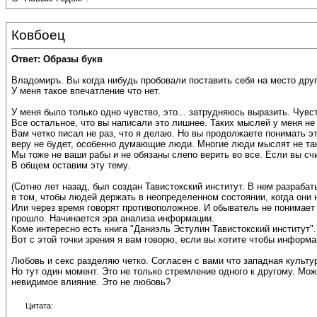
Ковбоец
Ответ: Образы букв
Владомиръ. Вы когда нибудь пробовали поставить себя на место друго
У меня такое впечатление что нет.
У меня было только одно чувство, это... затрудняюсь выразить. Чувств
Все остальное, что вы написали это лишнее. Таких мыслей у меня не
Вам четко писал не раз, что я делаю. Но вы продолжаете понимать это
веру не будет, особенно думающие люди. Многие люди мыслят не так 
Мы тоже не ваши рабы и не обязаны слепо верить во все. Если вы счи
В общем оставим эту тему.
(Сотню лет назад, был создан Тавистокский институт. В нем разраба
в том, чтобы людей держать в неопределенном состоянии, когда они
Или через время говорят противоположное. И обыватель не понимает 
прошло. Начинается эра анализа информации.
Коме интересно есть книга "Даниэль Эстулин Тавистокский институт".
Вот с этой точки зрения я вам говорю, если вы хотите чтобы информа
Любовь и секс разделяю четко. Согласен с вами что западная культ
Но тут один момент. Это не только стремление одного к другому. Мож
невидимое влияние. Это не любовь?
Цитата: