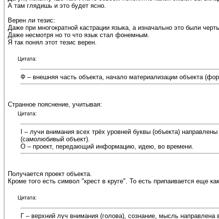
А там глядишь и это будет ясно.
Верен ли тезис:
Даже при многократной кастрации языка, а изначально это были черт
Даже несмотря но то что язык стал фонемным.
Я так понял этот тезис верен.
Цитата:
Ф – внешняя часть объекта, начало материализации объекта (фор
Странное пояснение, учитывая:
Цитата:
I – лучи внимания всех трёх уровней буквы (объекта) направлены 
(самолюбивый объект).
О – проект, передающий информацию, идею, во времени.
Получается проект объекта.
Кроме того есть символ "крест в круге". То есть припаивается еще ка
Цитата:
Г – верхний луч внимания (голова), сознание, мысль направлена 