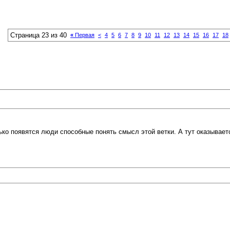
Страница 23 из 40
«
Первая
<
4
5
6
7
8
9
10
11
12
13
14
15
16
17
18
лько появятся люди способные понять смысл этой ветки. А тут оказывает