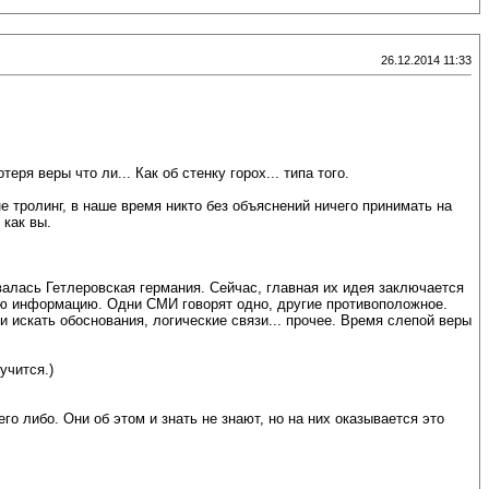
26.12.2014 11:33
ря веры что ли... Как об стенку горох... типа того.
не тролинг, в наше время никто без объяснений ничего принимать на
 как вы.
валась Гетлеровская германия. Сейчас, главная их идея заключается
вую информацию. Одни СМИ говорят одно, другие противоположное.
 искать обоснования, логические связи... прочее. Время слепой веры
учится.)
о либо. Они об этом и знать не знают, но на них оказывается это