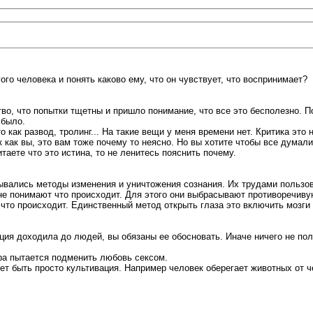
го человека и понять каково ему, что он чувствует, что воспринимает?
о, что попытки тщетны и пришло понимание, что все это бесполезно. Поте
 было.
 как развод, тролинг... На такие вещи у меня времени нет. Критика это 
как вы, это вам тоже почему то неясно. Но вы хотите чтобы все думали
таете что это истина, то не ленитесь пояснить почему.
тывались методы изменения и уничтожения сознания. Их трудами пользо
 не понимают что происходит. Для этого они выбрасывают противоречи
что происходит. Единственный метод открыть глаза это включить мозги и
ция доходила до людей, вы обязаны ее обосновать. Иначе ничего не пол
ура пытается подменить любовь сексом.
ет быть просто культивация. Например человек оберегает животных от чег