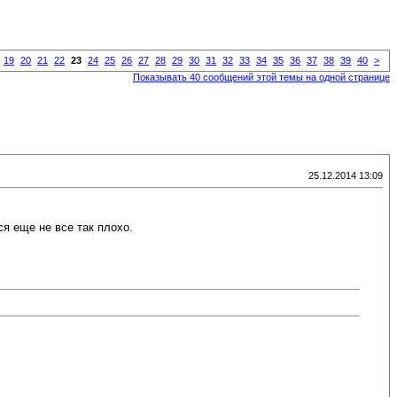
19
20
21
22
23
24
25
26
27
28
29
30
31
32
33
34
35
36
37
38
39
40
>
Показывать 40 сообщений этой темы на одной странице
25.12.2014 13:09
ся еще не все так плохо.