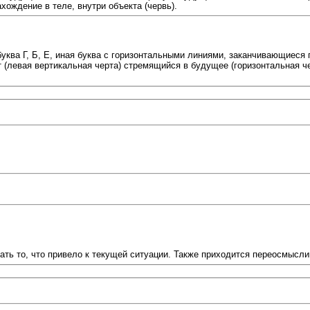
хождение в теле, внутри объекта (червь).
буква Г, Б, Е, иная буква с горизонтальными линиями, заканчивающиес
т (левая вертикальная черта) стремящийся в будущее (горизонтальная че
кать то, что привело к текущей ситуации. Также приходится переосмысл