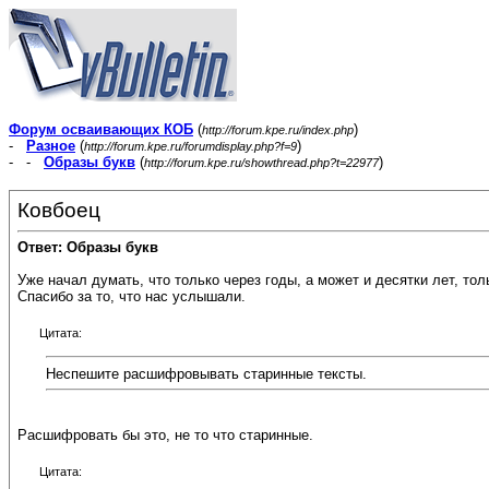
Форум осваивающих КОБ
(
)
http://forum.kpe.ru/index.php
-
Разное
(
)
http://forum.kpe.ru/forumdisplay.php?f=9
- -
Образы букв
(
)
http://forum.kpe.ru/showthread.php?t=22977
Ковбоец
Ответ: Образы букв
Уже начал думать, что только через годы, а может и десятки лет, то
Спасибо за то, что нас услышали.
Цитата:
Неспешите расшифровывать старинные тексты.
Расшифровать бы это, не то что старинные.
Цитата: