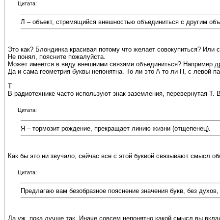
Цитата:
Л – объект, стремящийся внешностью объединиться с другим объ
Это как? Блондинка красивая потому что желает совокупиться? Или 
Не понял, поясните пожалуйста.
Может имеется в виду внешними связями объединиться? Например др
Да и сама геометрия буквы непонятна. То ли это /\ то ли П, с левой п
Т
В радиотехнике часто используют знак заземления, перевернутая Т. 
Цитата:
Я – тормозит рождение, прекращает линию жизни (отщепенец).
Как бы это ни звучало, сейчас все с этой буквой связывают смысл о
Цитата:
Предлагаю вам безобразное пояснение значения букв, без духов, 
Да уж, пока лучше так. Иначе совсем непонятно какой смысл вы вклад