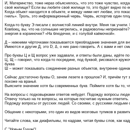
И, Материнство, тоже нераз объяснялось, что это тоже чувство, ког
своё жилище? Если вы любите своё жилище то, это будет видно по е
Когда объект находится в объекте, и между ними нет любви, это пока
гниль». Троль, это информационный червь. Червь, испортив один пло
Когда-то букву Э писали с волнистой линией внутри. Меня так учили. 
Ковбоец, вы, что на солнышке негрелись, и радиоволны непризнаёте?
энергия в корзиночке? «На блюдечке, и с голубой каёмочкой».
Д – нижними чёрточками показывается преобладание значения для вну
Имеются и другие Д, это D, Δ, о них рано говорить. А с вами и нет см
Про буквы Ц и Щ вопрос уже задавали, и ответы были даны, идёте по 
Ц, Щ – говорил, что когда-то посредине, под буквой, рисовался кружо
буква
Ш – может показывать соединение разных объектов, внутренне одина
Сейчас достаточно буквы О, зачем лезете в прошлое? И, причём тут з
похоже на враньё.
Выясните значение хотя бы современных букв. Поймите хотя бы то, чт
На вопросы с подковырками ответов небудет. Подожду вопросы люде
Отвечу только на те вопросы, на которые посчитаю нужным ответить.
Подожду вопросы от русских людей. Со своими, с русскими людьми 
Общение с некоторыми, это один из видов мозговых тупиков в развит
Читайте слова, как диафильмы, по кадрам, читая буквы слов, как 
С "Новым Годом"!