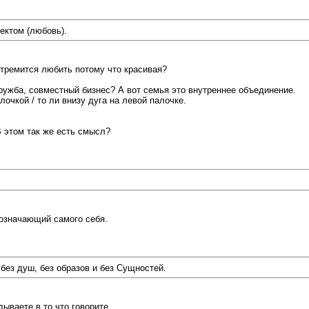
ектом (любовь).
стремится любить потому что красивая?
ужба, совместный бизнес? А вот семья это внутреннее объединение.
алочкой / то ли внизу дуга на левой палочке.
В этом так же есть смысл?
бозначающий самого себя.
без душ, без образов и без Сущностей.
ываете в то что говорите.