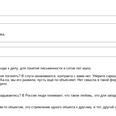
ика.
оде к делу, для понятия письменности и сотни лет мало.
еня погонять? В слуги ненанимался, контракта с вами нет. Уберите сарка
 Ха-ха, мы его развели, пусть ещё по объясняет. Нет смысла в такой ф
дело.
икидываетесь? В России люди понимают, что такое любовь, это для запад
то объектом, это стремление одного объекта к другому, и тот, другой об