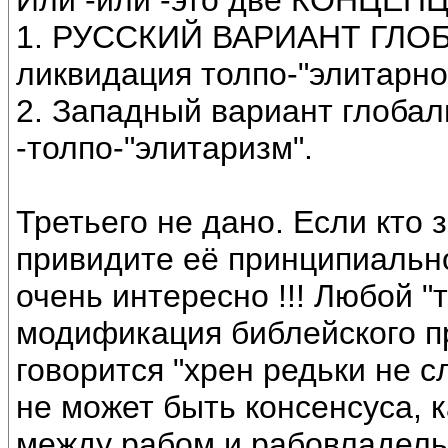
Или -или -это две КОНЦ
1. РУССКИЙ ВАРИАНТ ГЛОБ
ликвидация толпо-"элитарно
2. Западный вариант глобал
-толпо-"элитаризм".
Третьего не дано. Если кто
привидите её принципиально
очень интересно !!! Любой "т
модификация библейского пр
говорится "хрен редьки не 
не может быть консенсуса, 
между рабом и рабовладель