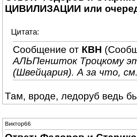
ЦИВИЛИЗАЦИИ или очеред
Цитата:
Сообщение от
КВН
(Сообщ
АЛЬПеншток Троцкому эт
(Швейцария). А за что, см
Там, вроде, ледоруб ведь б
Виктор66