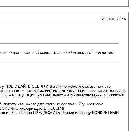
22.10.2013 21:04
ко не враз - бах и сделано. Но необходим мощный толчок от
 НОД ? ДАЙТЕ ССЫЛКУ. Вы лично можете сказать чем это
я толпо- «элитарная» система, эксплуатация, паразитизм одних на
МЫСЕЛ – КОНЦЕПЦИЯ или они знают о его существовании ? Скажите в
му что ничего для этого не сделали. И у них кроме
 ВЫБОРОЧНО информацию ВП СССР !!!
кретно и обоснованно ПРЕДЛОЖИТЬ России и народу КОНКРЕТНЫЙ