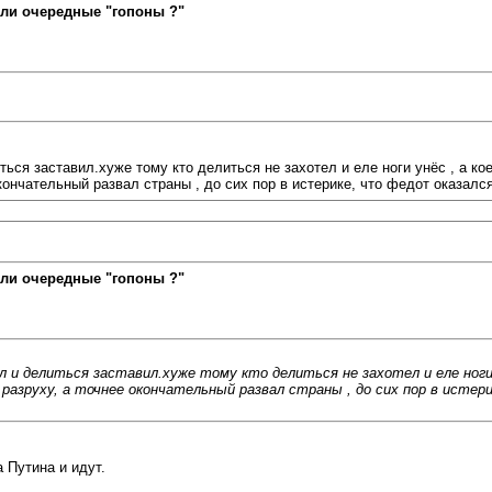
ли очередные "гопоны ?"
ься заставил.хуже тому кто делиться не захотел и еле ноги унёс , а ко
кончательный развал страны , до сих пор в истерике, что федот оказал
ли очередные "гопоны ?"
 и делиться заставил.хуже тому кто делиться не захотел и еле ноги у
ю разруху, а точнее окончательный развал страны , до сих пор в ист
 Путина и идут.