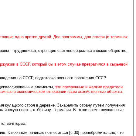
тоящие одна против другой. Две программы, два лагеря (в терминах
ороны – трудящиеся, строящие светлое социалистическое общество,
ржуазии в СССР, который бы в этом случае превратился в сырьевой
падения на СССР, подготовка военного поражения СССР.
 деклассированные элементы,
эти презренные и жалкие предатели
 важные в экономическом отношении наши хозяйственные объекты.
 кулацкого строя в деревне. Закабалить страну путем получения
алинскую нефть, а Украину -Германии. В то же время осужденные
о, во-вторых.
ию. К военным начинают относиться [c.30] пренебрежительно, что