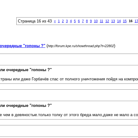
Страница 16 из 43
<
1
2
3
4
5
6
7
8
9
10
11
12
13
14
15
16
1
очередные "гопоны ?"
(
)
http://forum.kpe.ru/showthread.php?t=22802
ли очередные "гопоны ?"
траны или даже Горбачёв спас от полного уничтожения пойдя на компром
ли очередные "гопоны ?"
же чем в девяностые.только толку от этого бреда мало,даже не мало а с