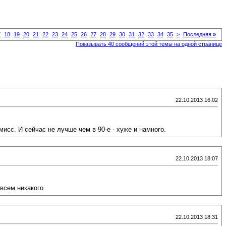
7
18
19
20
21
22
23
24
25
26
27
28
29
30
31
32
33
34
35
>
Последняя
»
Показывать 40 сообщений этой темы на одной странице
22.10.2013 16:02
исс. И сейчас не лучше чем в 90-е - хуже и намного.
22.10.2013 18:07
овсем никакого
22.10.2013 18:31