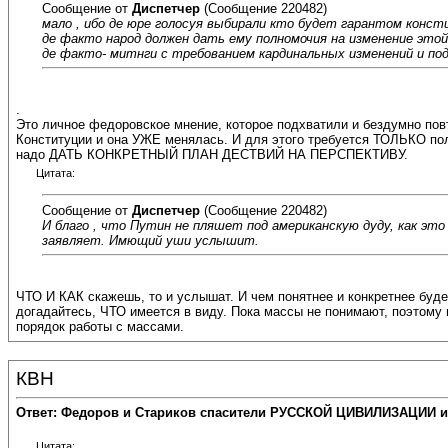
Сообщение от
Диспетчер
(Сообщение 220482)
мало , ибо де юре голосуя выбирали кто будет гарантом конст
де факто народ должен дать ему полномочия на изменение этой
де факто- митнги с требованием кардинальных изменений и по
.
Это личное федоровское мнение, которое подхватили и бездумно пов
Конституции и она УЖЕ менялась. И для этого требуется ТОЛЬКО по
надо ДАТЬ КОНКРЕТНЫЙ ПЛАН ДЕСТВИЙ НА ПЕРСПЕКТИВУ.
Цитата:
Сообщение от
Диспетчер
(Сообщение 220482)
И благо , что Путин не пляшет под американскую дуду, как эт
заявляет. Имющий уши услышит.
ЧТО И КАК скажешь, то и услышат. И чем понятнее и конкретнее бу
догадайтесь, ЧТО имеется в виду. Пока массы не понимают, поэтом
порядок работы с массами.
КВН
Ответ: Федоров и Стариков спасители РУССКОЙ ЦИВИЛИЗАЦИИ и
Цитата: