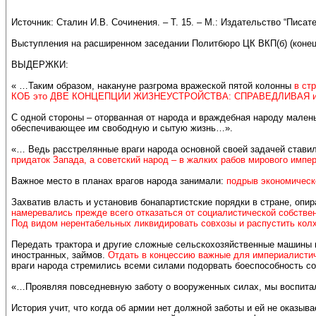
Источник: Сталин И.В. Cочинения. – Т. 15. – М.: Издательство “Писате
Выступления на расширенном заседании Политбюро ЦК ВКП(б) (конец
ВЫДЕРЖКИ:
« …Таким образом, накануне разгрома вражеской пятой колонны
в ст
КОБ это ДВЕ КОНЦЕПЦИИ ЖИЗНЕУСТРОЙСТВА: СПРАВЕДЛИВАЯ 
С одной стороны – оторванная от народа и враждебная народу мален
обеспечивающее им свободную и сытую жизнь…».
«… Ведь расстрелянные враги народа основной своей задачей ставил
придаток Запада, а советский народ – в жалких рабов мирового импе
Важное место в планах врагов народа занимали:
подрыв экономическ
Захватив власть и установив бонапартистские порядки в стране, оп
намеревались прежде всего отказаться от социалистической собстве
Под видом нерентабельных ликвидировать совхозы и распустить кол
Передать трактора и другие сложные сельскохозяйственные машины 
иностранных, займов.
Отдать в концессию важные для империалисти
враги народа стремились всеми силами подорвать боеспособность со
«…Проявляя повседневную заботу о вооруженных силах, мы воспитали
История учит, что когда об армии нет должной заботы и ей не оказы