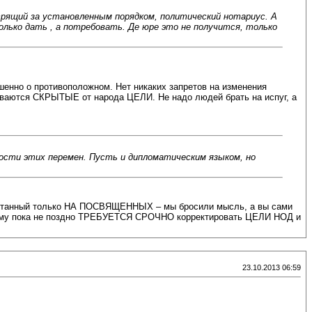
трящий за установленным порядком, политический нотариус. А
лько дать , а потребовать. Де юре это не получится, только
шенно о противоположном. Нет никаких запретов на изменения
иваются СКРЫТЫЕ от народа ЦЕЛИ. Не надо людей брать на испуг, а
мости этих перемен. Пусть и дипломатическим языком, но
ссчитанный только НА ПОСВЯЩЕННЫХ – мы бросили мысль, а вы сами
оэтому пока не поздно ТРЕБУЕТСЯ СРОЧНО корректировать ЦЕЛИ НОД и
23.10.2013 06:59