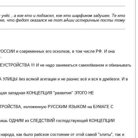
нёс , а кое кто и подзасел, кое кто шарфиком задушен. Те кто
ерике, что федот оказался не тот.вАши истеричные посты тому
И и современных его осколков, в том числе РФ. И она
.
ТРОЙСТВА !!! И не надо заниматься самообманом и обманывать
 без всякой агитации и не разнес всё и вся в дребезги. И в
ющая западная КОНЦЕПЦИЯ "развития" ЭТОГО НЕ
УСТРОЙСТВА, изложенную РУССКИМ ЯЗЫКОМ на БУМАГЕ С
тся лишь ОДНИМ из СЛЕДСТВИЙ господствующей КОНЦЕПЦИИ
народа, как было рабское состояние от этой самой "элиты", так и