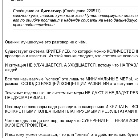
Сообщение от
Диспетчер
(Сообщение 220511)
конечно хуже, только хуже тем кого Путин откормушки отогнал
его по ошибке поставил в надежде списать на него дальнейшу
яркое подтверждение
Оценки: лучше-хуже это разговор не о чём.
Существует система КРИТЕРИЕВ, по которой можно КОЛИЧЕСТВЕНН
проведена и известна. Из этой оценки следует, что состояние оск
И ситуация НЕ УЛУЧШАЕТСЯ, А УХУДШАЕТСЯ, потому что НАПРАВЛ
людей.
Все так называемые "успехи" это лишь те МИНИМАЛЬНЫЕ МЕРЫ, к
рамках ГОСПОДСТВУЮЩЕЙ КОНЦЕПЦИИ РАЗВИТИЯ эта ситуация в РФ
Точечные отдельные, не системные меры НЕ ДАЮТ И НЕ ДАДУТ РЕЗ
ПРЕДУСМАТРИВАЕТ.
Поэтому не разговоры надо разводить о намерениях И КРИЧАТ
КОНКРЕТНЫМИ КОНЕЧНЫМИ ПЛАНИРУЕМЫМИ РЕЗУЛЬТАТАМИ !!
Чего не сделано до сих пор, потому что СУВЕРЕНИТЕТ - НЕЗАВИ
ЖИЗНЕУСТРОЙСТВА.
И поэтому может оказаться, что для "элиты" это действительно будет