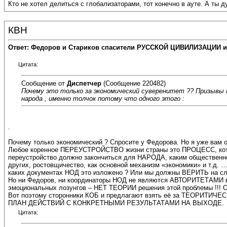
Кто не хотел делиться с глобализаторами, тот конечно в ауте. А ты 
КВН
Ответ: Федоров и Стариков спасители РУССКОЙ ЦИВИЛИЗАЦИИ и
Цитата:
Сообщение от
Диспетчер
(Сообщение 220482)
Почему это только за экономический суверенитет ?? Призывы Н
народа , именно толчок потому что одного этого :
.
Почему только экономический ? Спросите у Федорова. Но я уже вам 
Любое коренное ПЕРЕУСТРОЙСТВО жизни страны это ПРОЦЕСС, кот
переустройство должно закончиться для НАРОДА, каким общественн
других, ростовщичество, как основной механизм «экономики» и т.д
каких документах НОД это изложено ? Или мы должны ВЕРИТЬ на сл
Но ни Федоров, ни координаторы НОД не являются АВТОРИТЕТАМИ
эмоциональных лозунгов – НЕТ ТЕОРИИ решения этой проблемы !!!
Вот поэтому сторонники КОБ и предлагают взять её за ТЕОРИТИЧЕ
ПЛАН ДЕЙСТВИЙ С КОНКРЕТНЫМИ РЕЗУЛЬТАТАМИ НА ВЫХОДЕ.
Цитата: