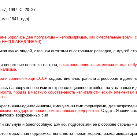
ль”, 1997. С. 20–37.
 мая 1941 года)
ране боролись две программы – непримиримые, как смертельные враги, с
и НЕСПРАВЕДЛИВАЯ).
ькая кучка людей, ставшая агентами иностранных разведок, с другой ст
и свержение советского строя,
восстановление капитализма и власти бу
риализма.
ой и военной мощи СССР,
содействие иностранным агрессорам в деле на
ираясь на вооруженное ими контрреволюционное отребье, на уголовные и
нности, продав в частную собственность капиталистическим элементам
хозы.
крестьянам-единоличникам, именуемым ими фермерами, для возрождения
ческих государств наши промышленные предприятия.
Отдать Японии сах
ветских вооруженных сил.
 сильную и боеспособную армию, подготовили ее к обороне страны – эт
вается моральная поддержка, появляется новая мораль, разлагающая арм