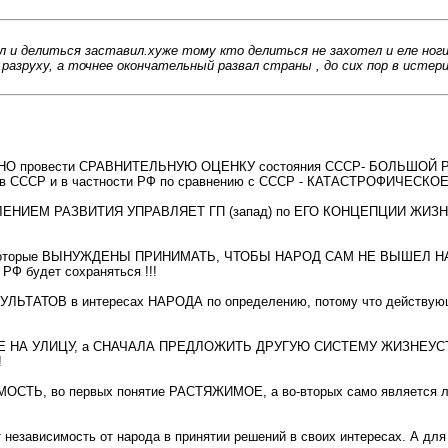
 и делиться заставил.хуже тому кто делиться не захотел и еле ноги у
ю разруху, а точнее окончательный развал страны , до сих пор в ист
О провести СРАВНИТЕЛЬНУЮ ОЦЕНКУ состояния СССР- БОЛЬШОЙ РОССИ
олков СССР и в частности РФ по сравнению с СССР - КАТАСТРОФИЧЕСКОЕ
ЕНИЕМ РАЗВИТИЯ УПРАВЛЯЕТ ГП (запад) по ЕГО КОНЦЕПЦИИ ЖИЗНЕУС
оторые ВЫНУЖДЕНЫ ПРИНИМАТЬ, ЧТОБЫ НАРОД САМ НЕ ВЫШЕЛ НА УЛИЦЫ
 будет сохраняться !!!
УЛЬТАТОВ в интересах НАРОДА по определению, потому что действу
Ь - ВСЕ НА УЛИЦУ, а СНАЧАЛА ПРЕДЛОЖИТЬ ДРУГУЮ СИСТЕМУ ЖИЗНЕ
!
СИМОСТЬ, во первых понятие РАСТЯЖИМОЕ, а во-вторых само являе
 независимость от народа в принятии решений в своих интересах. А для 