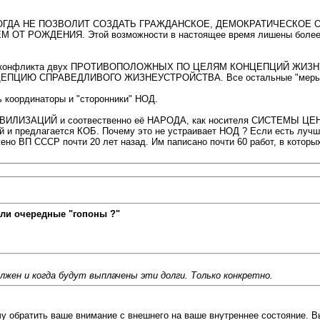
торая НИКОГДА НЕ ПОЗВОЛИТ СОЗДАТЬ ГРАЖДАНСКОЕ, ДЕМОКРАТИЧЕ
РОЖДЕНИЯ. Этой возможности в настоящее время лишены более 90
Е конфликта двух ПРОТИВОПОЛОЖНЫХ ПО ЦЕЛЯМ КОНЦЕПЦИЙ ЖИЗНУСТР
ЦЕПЦИЮ СПРАВЕДЛИВОГО ЖИЗНЕУСТРОЙСТВА. Все остальные "меры" 
ь координаторы и "сторонники" НОД.
вых ЦИВИЛИЗАЦИЙ и соотвественно её НАРОДА, как носителя СИСТ
длагается КОБ. Почему это не устраивает НОД ? Если есть лучше, т
ено ВП СССР почти 20 лет назад. Им паписано почти 60 работ, в которы
ли очередные "гопоны ?"
жен и когда будут выплачены эти долги. Только конкретно.
очу обратить ваше внимание с внешнего на ваше внутреннее состояние. 