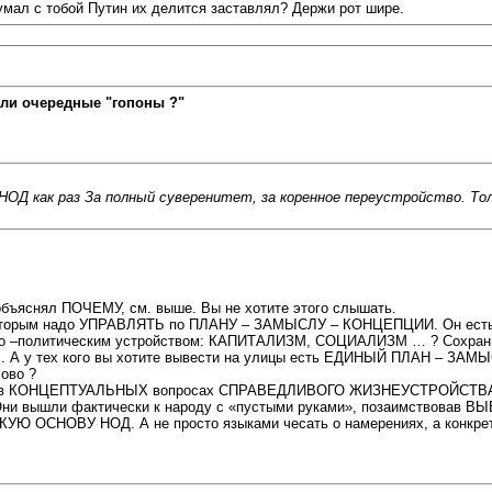
думал с тобой Путин их делится заставлял? Держи рот шире.
ли очередные "гопоны ?"
ОД как раз За полный суверенитет, за коренное переустройство. Толь
объяснял ПОЧЕМУ, см. выше. Вы не хотите этого слышать.
орым надо УПРАВЛЯТЬ по ПЛАНУ – ЗАМЫСЛУ – КОНЦЕПЦИИ. Он есть у
о –политическим устройством: КАПИТАЛИЗМ, СОЦИАЛИЗМ … ? Сохранитс
. …. А у тех кого вы хотите вывести на улицы есть ЕДИНЫЙ ПЛАН – ЗА
ово ?
 в КОНЦЕПТУАЛЬНЫХ вопросах СПРАВЕДЛИВОГО ЖИЗНЕУСТРОЙСТВА, пото
 Они вышли фактически к народу с «пустыми руками», позаимствовав
СКУЮ ОСНОВУ НОД. А не просто языками чесать о намерениях, а кон