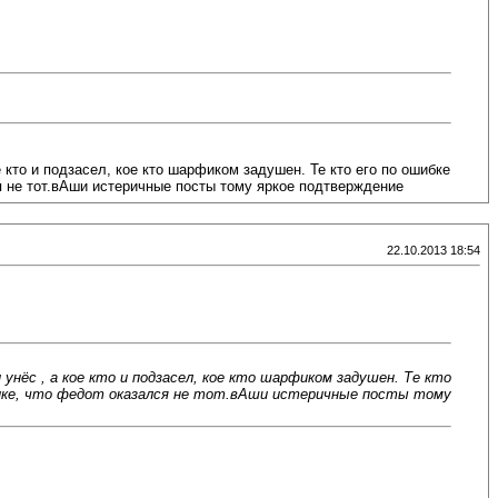
е кто и подзасел, кое кто шарфиком задушен. Те кто его по ошибке
ся не тот.вАши истеричные посты тому яркое подтверждение
22.10.2013 18:54
нёс , а кое кто и подзасел, кое кто шарфиком задушен. Те кто
ерике, что федот оказался не тот.вАши истеричные посты тому