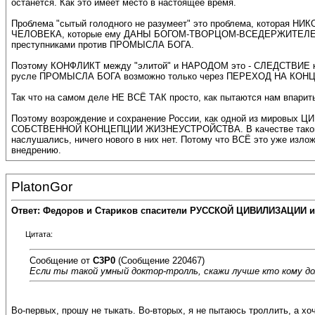
останется. Как это имеет место в настоящее время.
Проблема "сытый голодного не разумеет" это проблема, ко
ЧЕЛОВЕКА, которые ему ДАНЫ БОГОМ-ТВОРЦОМ-ВСЕДЕРЖИТЕЛЕМ ОТ 
преступниками против ПРОМЫСЛА БОГА.
Поэтому КОНФЛИКТ между "элитой" и НАРОДОМ это - СЛЕДСТВИ
русле ПРОМЫСЛА БОГА возможно только через ПЕРЕХОД НА КОН
Так что на самом деле НЕ ВСЁ ТАК просто, как пытаются нам впарит
Поэтому возрождение и сохранение России, как одной из миро
СОБСТВЕННОЙ КОНЦЕПЦИИ ЖИЗНЕУСТРОЙСТВА. В качестве такой и пре
наслушались, ничего нового в них нет. Потому что ВСЁ это уже излож
внедрению.
PlatonGor
Ответ: Федоров и Стариков спасители РУССКОЙ ЦИВИЛИЗАЦИИ и
Цитата:
Сообщение от
C3P0
(Сообщение 220467)
Если ты такой умный доктор-тролль, скажи лучше кто кому дол
Во-первых, прошу не тыкать. Во-вторых, я не пытаюсь троллить, а х