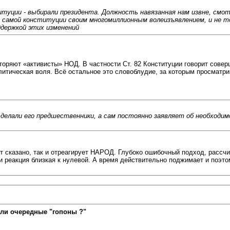
итуции - выбирали президента. Должность навязанная нам извне, смо
 самой конституции своим многомиллионным волеизъявлением, и не то
ддержкой этих изменений
торяют «активисты» НОД. В частности Ст. 82 Конституции говорит совер
литическая воля. Всё остальное это словоблудие, за которым просматр
о делали его предшественники, а сам постоянно заявляет об необходи
дет сказано, так и отреагирует НАРОД. Глубоко ошибочный подход, ра
у и реакция близкая к нулевой. А время действительно поджимает и п
ли очередные "гопоны ?"