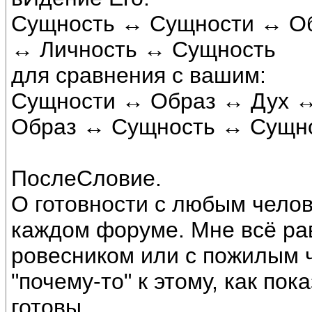
Сущность ↔ Сущности ↔ О
↔ Личность ↔ Сущность
для сравнения с вашим:
Сущности ↔ Образ ↔ Дух 
Образ ↔ Сущность ↔ Сущн
ПослеСловие.
О готовности с любым челов
каждом форуме. Мне всё рав
ровесником или с пожилым 
"почему-то" к этому, как пок
готовы.