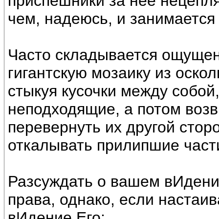
приспешники за неё нецеп
чем, надеюсь, и занимаетс
Часто складывается ощущен
гигантскую мозаику из оско
стыкуя кусочки между собой
неподходящие, а потом воз
перевернуть их другой сторо
откалывать прилипшие части
Разсуждать о вашем вИдени
права, однако, если настаив
вИдение Его: