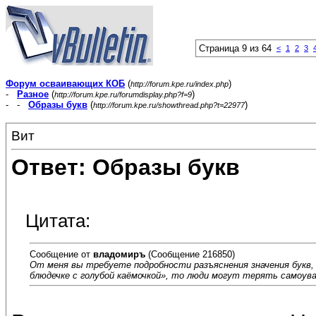
Страница 9 из 64
<
1
2
3
Форум осваивающих КОБ
(
)
http://forum.kpe.ru/index.php
-
Разное
(
)
http://forum.kpe.ru/forumdisplay.php?f=9
- -
Образы букв
(
)
http://forum.kpe.ru/showthread.php?t=22977
Вит
Ответ: Образы букв
Цитата:
Сообщение от
владомиръ
(Сообщение 216850)
От меня вы требуете подробности разъяснения значения букв,
блюдечке с голубой каёмочкой», то люди могут терять самоув