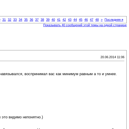
0
31
32
33
34
35
36
37
38
39
40
41
42
43
44
45
46
47
48
>
Последняя
»
Показывать 40 сообщений этой темы на одной странице
20.06.2014 11:06
 навязывался, воспринимал вас как минимум равным а то и умнее.
м это видимо непонятно.)