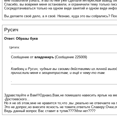
мне позволили узнать, и вы по ней уже сделали интересный вывод обо
Спасибо, вы вовремя меня остановили, и ограничили тему только пи
Сосредотачиваться только на одном виде занятий и одном виде инфо
Вы делаете своё дело, а я своё. Незнаю, куда это вы собрались? По
Русич
Ответ: Образы букв
Цитата:
Сообщение от
владомиръ
(Сообщение 225009)
.
Ковбоец и Русич, чудные вы своими действиями из личной выго
причислили меня к эгоцентристам, и ещё к чему-то там.
.
Здравствуйте и Вам!!!Однако,Вам,не помешало навесить ярлык на ме
-Достоевского...
Но я не об этом,мне не нравится то,что ,вы ,реально не отвечаете н
Это не допрос,но внесите ясность не томите,ответьте Славеру:Очки,оч
Ведь данный вопрос Вас ставит в тупик????Или нет????