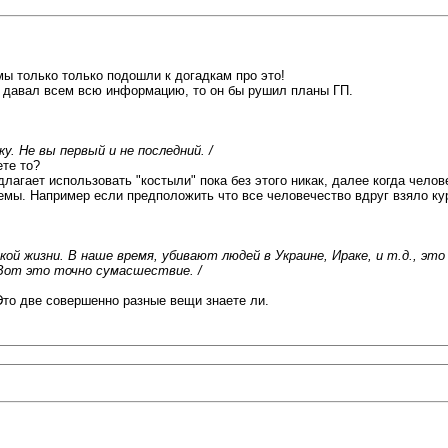
мы только только подошли к догадкам про это!
н давал всем всю информацию, то он бы рушил планы ГП.
. Не вы первый и не последний. /
ете то?
длагает использовать "костыли" пока без этого никак, далее когда чело
темы. Например если предположить что все человечество вдруг взяло ку
ой жизни. В наше время, убивают людей в Украине, Ираке, и т.д., это
Вот это точно сумасшествие. /
то две совершенно разные вещи знаете ли.