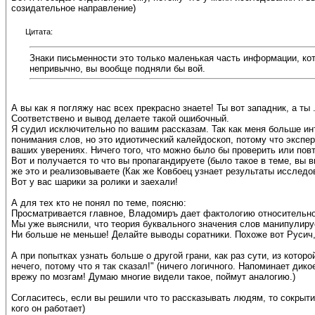
созидательное направление)
Цитата:
Знаки письменности это только маленькая часть информации, кото
непривычно, вы вообще подняли бы вой.
А вы как я погляжу нас всех прекрасно знаете! Ты вот западник, а ты .
Соответствено и вывод делаете такой ошибочный.
Я судил исключительно по вашим рассказам. Так как меня больше инте
понимания слов, но это идиотический калейдоскоп, потому что экспе
ваших уверениях. Ничего того, что можно было бы проверить или повт
Вот и получается то что вы пропагандируете (было такое в теме, вы в
же это и реализовываете (Как же Ковбоец узнает результаты исследо
Вот у вас шарики за ролики и заехали!
А для тех кто не понял по теме, поясню:
Просматривается главное, Владомиръ дает фактологию относительно "
Мы уже выяснили, что теория буквального значения слов манипулиру
Ни больше не меньше! Делайте выводы соратники. Похоже вот Русич,
А при попытках узнать больше о другой грани, как раз сути, из кото
нечего, потому что я так сказал!" (ничего логичного. Напоминает дик
врежу по мозгам! Думаю многие видели такое, поймут аналогию.)
Согласитесь, если вы решили что то рассказывать людям, то сокрыти
кого он работает)