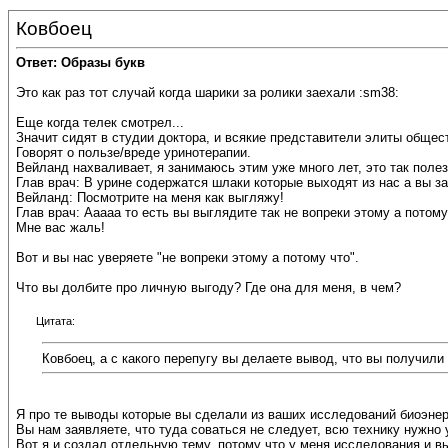
Ковбоец
Ответ: Образы букв
Это как раз тот случай когда шарики за ролики заехали :sm38:
Еще когда телек смотрел...
Значит сидят в студии доктора, и всякие представители элиты обще
Говорят о пользе/вреде уринотерапии.
Вейланд нахваливает, я занимаюсь этим уже много лет, это так полезн
Глав врач: В урине содержатся шлаки которые выходят из нас а вы з
Вейланд: Посмотрите на меня как выгляжу!
Глав врач: Ааааа то есть вы выглядите так не вопреки этому а потому
Мне вас жаль!
Вот и вы нас уверяете "не вопреки этому а потому что".
Что вы долбите про личную выгоду? Где она для меня, в чем?
Цитата:
Ковбоец, а с какого перепугу вы делаете вывод, что вы получили 
Я про те выводы которые вы сделали из ваших исследований биоэнер
Вы нам заявляете, что туда соваться не следует, всю технику нужно 
Вот я и создал отдельную тему, потому что у меня исследования и 