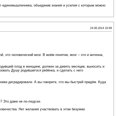
ел единомышленника, объединив знания и усилия с которым можно
24.06.2014 16:58
 это человеческий мозг. В моём понятии, мозг – это и антенна,
родивший плод в женщине, должен за девять месяцев, выносить и
ровать Душу родившегося ребёнка, и сделать с него
нники деградировали. А вы говорите, что мы быстрей придём. Куда
о? Это даже не по-людски.
овечества. Нет желания участвовать в этом безумии.