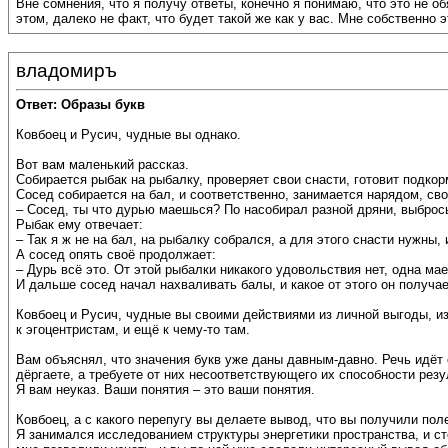
Вне сомнения, что я получу ответы, конечно я понимаю, что это не об
этом, далеко не факт, что будет такой же как у вас. Мне собственно 
владомиръ
Ответ: Образы букв
Ковбоец и Русич, чудные вы однако.
Вот вам маленький рассказ.
Собирается рыбак на рыбалку, проверяет свои снасти, готовит подкор
Сосед собирается на бал, и соответственно, занимается нарядом, св
– Сосед, ты что дурью маешься? По насобирал разной дряни, выбрось
Рыбак ему отвечает:
– Так я ж не на бал, на рыбалку собрался, а для этого снасти нужны
А сосед опять своё продолжает:
– Дурь всё это. От этой рыбалки никакого удовольствия нет, одна мае
И дальше сосед начал нахваливать балы, и какое от этого он получа
Ковбоец и Русич, чудные вы своими действиями из личной выгоды, и
к эгоцентристам, и ещё к чему-то там.
Вам объяснял, что значения букв уже даны давным-давно. Речь идёт
дёргаете, а требуете от них несоответствующего их способности резу
Я вам неуказ. Ваши понятия – это ваши понятия.
Ковбоец, а с какого перепугу вы делаете вывод, что вы получили поле
Я занимался исследованием структуры энергетики пространства, и с