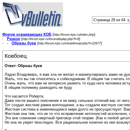
Страница 29 из 64
«
Форум осваивающих КОБ
(
)
http://forum.kpe.ru/index.php
-
Разное
(
)
http://forum.kpe.ru/forumdisplay.php?f=9
- -
Образы букв
(
)
http://forum.kpe.ru/showthread.php?t=22977
Ковбоец
Ответ: Образы букв
Ладно Владомиръ, я вам зла не желал и манипулировать вами не дума
Жаль, что вы так относитесь к собеседникам. В общем так считать э
Очень жаль, что вам не интересно развить то куда нога человека вст
В общем полемику разводить не буду.
Что касается Роберта.
Даже после вашего пояснения я не вижу сильных отличий вас от него
Тот создал жесткие рамки воплощения, а вы создали жесткую систем
Жесткая система в изменяющемся мире долго не просуществует. Вам
Жесткая она тем, что не то что исправление неточностей исключено, 
Это вне сомнения смертный приговор этой теории. (Как и любой цитат
Но она не умрет безследно. Все рациональное конечно из нее возьмут