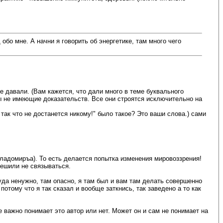
бо мне. А начни я говорить об энергетике, там много чего
е давали. (Вам кажется, что дали много в теме буквального
ды не имеющие доказательств. Все они строятся исключительно на
 так что не достанется никому!" было такое? Это ваши слова.) сами
ладомиръа). То есть делается попытка изменения мировоззрения!
решили не связываться.
туда ненужно, там опасно, я там был и вам там делать совершенно
потому что я так сказал и вообще заткнись, так заведено а то как
 важно понимает это автор или нет. Может он и сам не понимает на