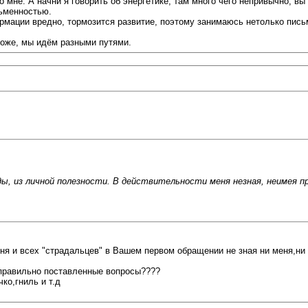
 мне. А начни я говорить об энергетике, там много чего непривычно, в
сьменностью.
рмации вредно, тормозится развитие, поэтому занимаюсь нетолько пис
хоже, мы идём разными путями.
ды, из личной полезности. В действительности меня незная, неимея п
ня и всех "страдальцев" в Вашем первом обращении не зная ни меня,ни 
а правильно поставленные вопросы????
ко,гниль и т.д