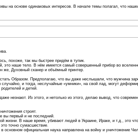
тивы на основе одинаковых интересов. В начале темы полагал, что наш
ива.
сь, похоже, так мы быстрее придём в тупик.
, это наше тело. В нём имеется самый совершенный прибор во вселенной,
н же, Духовный сканер и объёмный принтер.
т стать Образом. Предполагаю, что вы даже неслышали, что мужчина за
случайно, и тогда, неслучайные «умники», на свой лад, могут деформи
 родителей и детей.
аже незнают. Из этого, и нетолько из этого, делаю вывод, что совреме
ничтожения строят.
е вы первый и не последний.
 жизни. В наше время, убивают людей в Украине, Ираке, и т.д., это чт
 это точно сумасшествие.
с в основном официальная наука направлена на войну и уничтожение Чел