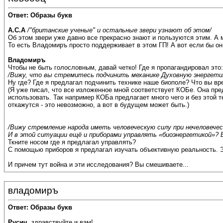
Ответ: Образы букв
А.С.А
/"британские ученые" и остальные звери узнают об этом/
Об этом звери уже давно все прекрасно знают и пользуются этим. А 
То есть Владомиръ просто поддерживает в этом ГП! А вот если бы о
Владомиръ
Чтобы не быть голословным, давай четко! Где я пропагандировал это:
/Вижу, что вы стремитесь подчинить механике Духовную энергетику
Ну где? Где я предлагал подчинить технике наше биополе? Что вы вр
(Я уже писал, что все изложенное мной соответствует КОБе. Она пре
использовать. Так например КОБа предлагает много чего и без этой 
откажутся - это невозможно, а вот в будущем может быть.)
/Вижу стремление народа иметь человеческую силу при нечеловеческ
И в этой ситуации ещё и приборами управлять «биоэнергетикой»? 
Ткните носом где я предлагал управлять?
С помощью приборов я предлагал изучать объективную реальность. Э
И причем тут война и эти исследования? Вы смешиваете...
владомиръ
Ответ: Образы букв
Русич
, здравствуйте и вам!