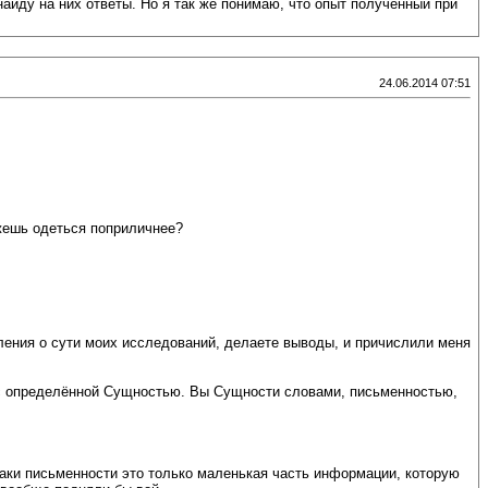
 найду на них ответы. Но я так же понимаю, что опыт полученный при
24.06.2014 07:51
ожешь одеться поприличнее?
ления о сути моих исследований, делаете выводы, и причислили меня
ь с определённой Сущностью. Вы Сущности словами, письменностью,
наки письменности это только маленькая часть информации, которую