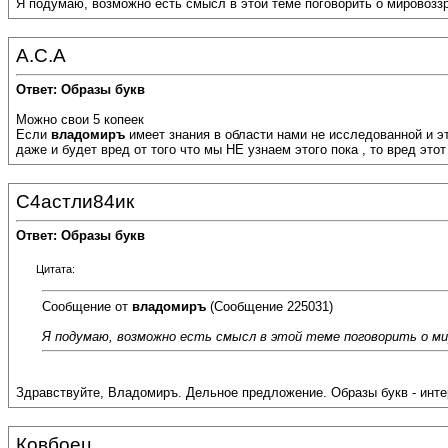
Я подумаю, возможно есть смысл в этой теме поговорить о мировозз
А.С.А
Ответ: Образы букв
Можно свои 5 копеек
Если
владомиръ
имеет знания в области нами не исследованной и эт
даже и будет вред от того что мы НЕ узнаем этого пока , то вред эт
С4астли84ик
Ответ: Образы букв
Цитата:
Сообщение от
владомиръ
(Сообщение 225031)
Я подумаю, возможно есть смысл в этой теме поговорить о мир
Здравствуйте, Владомиръ. Дельное предложение. Образы букв - интер
Ковбоец