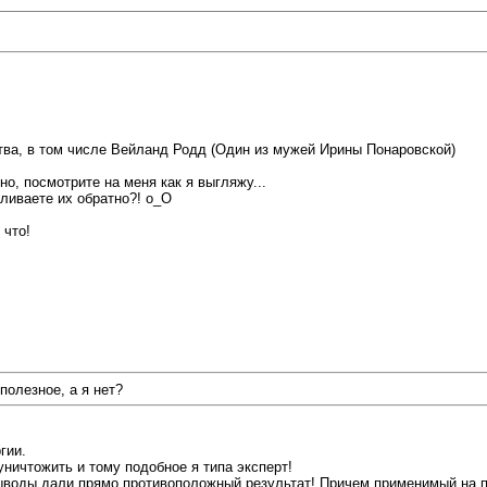
ства, в том числе Вейланд Родд (Один из мужей Ирины Понаровской)
о, посмотрите на меня как я выгляжу...
аливаете их обратно?! о_О
 что!
полезное, а я нет?
гии.
уничтожить и тому подобное я типа эксперт!
выводы дали прямо противоположный результат! Причем применимый на п