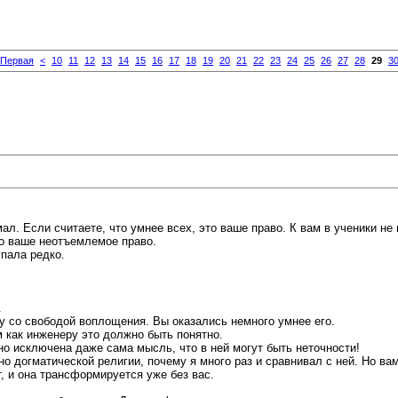
Первая
<
10
11
12
13
14
15
16
17
18
19
20
21
22
23
24
25
26
27
28
29
3
л. Если считаете, что умнее всех, это ваше право. К вам в ученики не
то ваше неотъемлемое право.
упала редко.
.
у со свободой воплощения. Вы оказались немного умнее его.
 как инженеру это должно быть понятно.
но исключена даже сама мысль, что в ней могут быть неточности!
но догматической религии, почему я много раз и сравнивал с ней. Но ва
, и она трансформируется уже без вас.