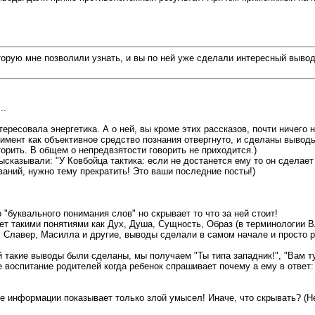
рую мне позволили узнать, и вы по ней уже сделали интересный вывод о
..
ресовала энергетика. А о ней, вы кроме этих рассказов, почти ничего н
римент как объективное средство познания отвергнуто, и сделаны выво
орить. В общем о непредвзятости говорить не приходится.)
ысказывали: "У Ковбойца тактика: если не достанется ему то он сделает
ваний, нужно тему прекратить! Это ваши последние посты!)
буквального понимания слов" но скрывает то что за ней стоит!
ет такими понятиями как Дух, Душа, Сущность, Образ (в терминологии В
 Славер, Масилла и другие, выводы сделали в самом начале и просто 
рой такие выводы были сделаны, мы получаем "Ты типа западник!", "Вам 
ое воспитание родителей когда ребенок спрашивает почему а ему в ответ: 
е информации показывает только злой умысел! Иначе, что скрывать? (Не