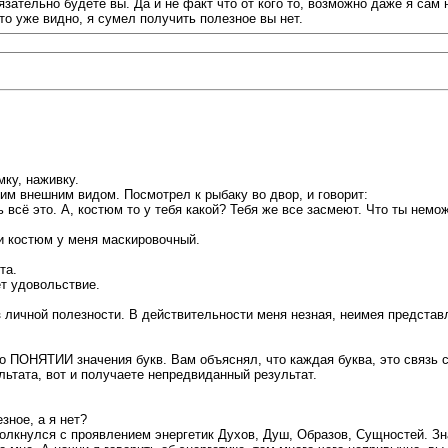
язательно будете вы. Да и не факт что от кого то, возможно даже я сам
это уже видно, я сумел получить полезное вы нет.
мку, наживку.
оим внешним видом. Посмотрел к рыбаку во двор, и говорит:
 всё это. А, костюм то у тебя какой? Тебя же все засмеют. Что ты нем
, и костюм у меня маскировочный.
та.
ет удовольствие.
з личной полезности. В действительности меня незная, неимея представ
 о ПОНЯТИИ значения букв. Вам объяснял, что каждая буква, это связ
льтата, вот и получаете непредвиданный результат.
зное, а я нет?
толкнулся с проявлением энергетик Духов, Душ, Образов, Сущностей. З