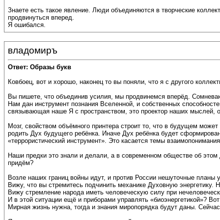
Знаете есть такое явление. Люди объединяются в творческие коллек
продвинуться вперед.
Я ошибался.
владомиръ
Ответ: Образы букв
Ковбоец, вот и хорошо, наконец то вы поняли, что я с другого коллект
Вы пишете, что объединив усилия, мы продвинемся вперёд. Сомневаю
Нам дан инструмент познания Вселенной, и собственных способностей
связывающая наше Я с пространством, это проектор наших мыслей, о
Мозг, свойством объёмного принтера строит то, что в будущем може
родить Дух будущего ребёнка. Иначе Дух ребёнка будет сформирован 
«террористический инструмент». Это касается темы взаимопонимания
Наши предки это знали и делали, а в современном обществе об этом д
придём?
Возле наших границ войны идут, и против России нешуточные планы у
Вижу, что вы стремитесь подчинить механике Духовную энергетику. Н
Вижу стремление народа иметь человеческую силу при нечеловеческой
И в этой ситуации ещё и приборами управлять «биоэнергетикой»? Вот
Мирная жизнь нужна, тогда и знания миропорядка будут даны. Сейча