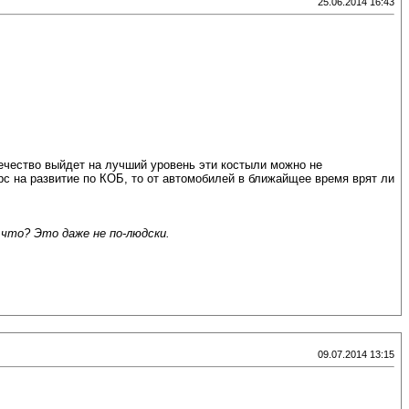
25.06.2014 16:43
вечество выйдет на лучший уровень эти костыли можно не
рс на развитие по КОБ, то от автомобилей в ближайщее время врят ли
 что? Это даже не по-людски.
09.07.2014 13:15