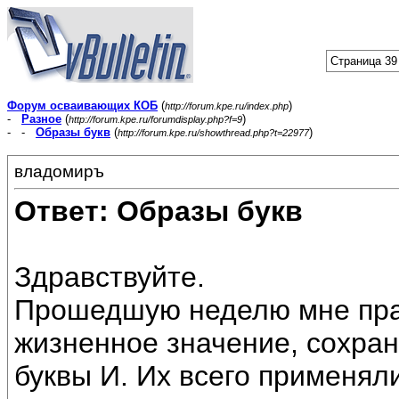
Страница 39
Форум осваивающих КОБ
(
)
http://forum.kpe.ru/index.php
-
Разное
(
)
http://forum.kpe.ru/forumdisplay.php?f=9
- -
Образы букв
(
)
http://forum.kpe.ru/showthread.php?t=22977
владомиръ
Ответ: Образы букв
Здравствуйте.
Прошедшую неделю мне пра
жизненное значение, сохра
буквы И. Их всего применяли