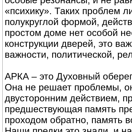
особые резонансы, и не рав
«психику». Таких проблем 
полукруглой формой, действ
простом доме нет особой н
конструкции дверей, это ва
важности, политической, ре
АРКА – это Духовный оберег
Она не решает проблемы, он
двусторонним действием, при
предшествующая память пре
проходом обратно, память в
Наши предки это знали, и н