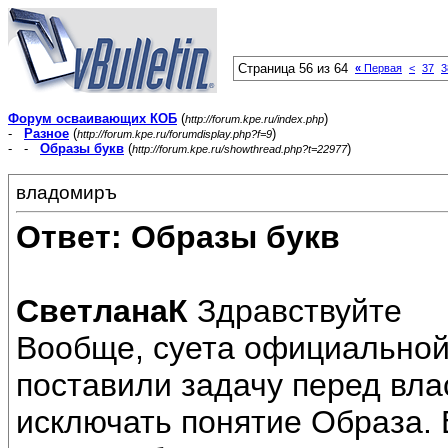
Страница 56 из 64
«
Первая
<
37
3
Форум осваивающих КОБ
(
)
http://forum.kpe.ru/index.php
-
Разное
(
)
http://forum.kpe.ru/forumdisplay.php?f=9
- -
Образы букв
(
)
http://forum.kpe.ru/showthread.php?t=22977
владомиръ
Ответ: Образы букв
СветланаК
Здравствуйте
Вообще, суета официальной
поставили задачу перед вла
исключать понятие Образа. 