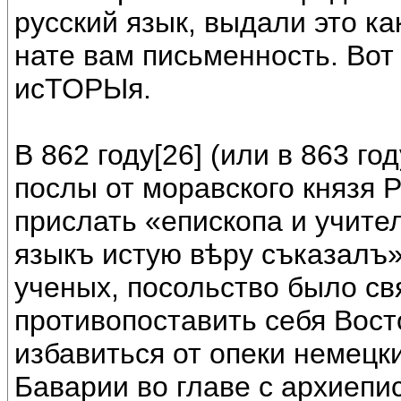
русский язык, выдали это ка
нате вам письменность. Вот
исТОРЫя.
В 862 году[26] (или в 863 го
послы от моравского князя 
прислать «епископа и учите
языкъ истую вѣру съказалъ
ученых, посольство было св
противопоставить себя Вост
избавиться от опеки немецк
Баварии во главе с архиепи