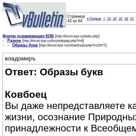
Страница
«
Первая
<
23
24
25
26
27
42 из 64
Форум осваивающих КОБ
(
)
http://forum.kpe.ru/index.php
-
Разное
(
)
http://forum.kpe.ru/forumdisplay.php?f=9
- -
Образы букв
(
)
http://forum.kpe.ru/showthread.php?t=22977
владомиръ
Ответ: Образы букв
Ковбоец
Вы даже непредставляете к
жизни, осознание Природных
принадлежности к Всеобщем