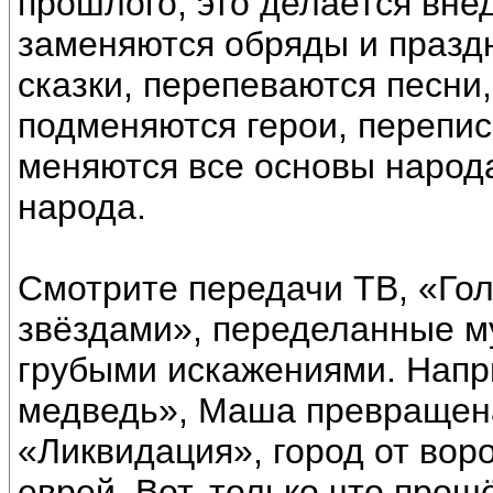
прошлого, это делается вне
заменяются обряды и праздн
сказки, перепеваются песни
подменяются герои, перепис
меняются все основы народа
народа.
Смотрите передачи ТВ, «Гол
звёздами», переделанные м
грубыми искажениями. Напр
медведь», Маша превращена
«Ликвидация», город от во
еврей. Вот, только что прош