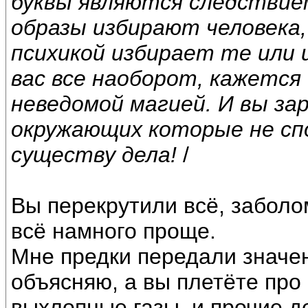
буквы являются следствием
образы избирают человека,
психикой избирает те или и
вас все наоборот, кажется
неведомой магией. И вы з
окружающих которые не сп
существу дела!
/
Вы перекрутили всё, заболо
всё намного проще.
Мне предки передали значени
объясняю, а вы плетёте про 
выхлопные газы, и прочие д