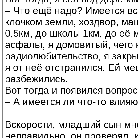
– Что ещё надо? Имеется всё
клочком земли, хоздвор, маш
0,5км, до школы 1км, до её 
асфальт, я домовитый, чего
радиолюбительство, я закр
я от неё отстранился. Ей ме
разбежились.
Вот тогда и появился вопрос
– А имеется ли что-то влия
Вскорости, младший сын мне
неправильно, он проверял, 