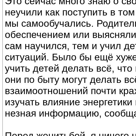
Это сейчас много знаю о св
неучили как поступить в том
мы самообучались. Родител
обеспечением или выясняли
сам научился, тем и учил де
ситуаций. Было бы ещё хуже
учить детей делать всё, что
они по быту могут делать вс
взаимоотношений почти крах
изучать влияние энергетики 
незная информацию, сообщ
Перед женитьбой, я ничего н