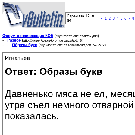
Страница 12 из
<
1
2
3
4
5
6
7
8
64
Форум осваивающих КОБ
(
)
http://forum.kpe.ru/index.php
-
Разное
(
)
http://forum.kpe.ru/forumdisplay.php?f=9
- -
Образы букв
(
)
http://forum.kpe.ru/showthread.php?t=22977
Игнатьев
Ответ: Образы букв
Давненько мяса не ел, меся
утра съел немного отварной
показалась.