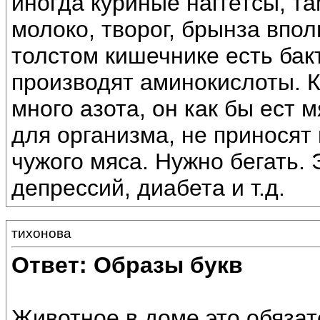
иногда куриные наггетсы, та
молоко, творог, брынза впол
толстом кишечнике есть бак
производят аминокислоты. К
много азота, он как бы ест 
для организма, не приносят
чужого мяса. Нужно бегать. 
депрессий, диабета и т.д.
тихонова
Ответ: Образы букв
Животное в доме это обязат