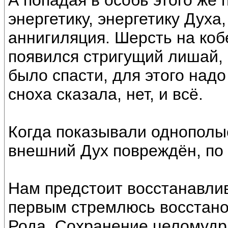
А попадая в особь этого же
энергетику, энергетику Духа
аннигиляция. Шерсть на коб
появился стригущий лишай, 
было спасти, для этого надо
сноха сказала, нет, и всё.
Когда показывали однополые
внешний Дух повреждён, по 
Нам предстоит восстанавлив
первым стремлюсь восстано
Рода. Сохранение целомудри