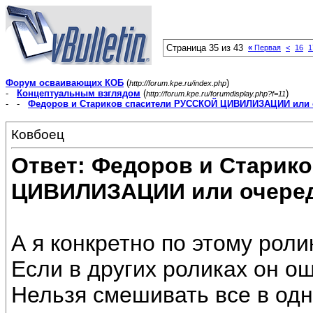
Страница 35 из 43
«
Первая
<
16
1
Форум осваивающих КОБ
(
)
http://forum.kpe.ru/index.php
-
Концептуальным взглядом
(
)
http://forum.kpe.ru/forumdisplay.php?f=11
- -
Федоров и Стариков спасители РУССКОЙ ЦИВИЛИЗАЦИИ или 
Ковбоец
Ответ: Федоров и Старик
ЦИВИЛИЗАЦИИ или очеред
А я конкретно по этому роли
Если в других роликах он ош
Нельзя смешивать все в одну