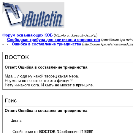
Форум осваивающих КОБ
(
)
http://forum.kpe.ru/index.php
-
Свободная трибуна для критиков и оппонентов
(
http://forum.kpe.ru/f
- -
Ошибка в составление триединства
(
http://forum.kpe.ru/showthread.p
BOCTOK
Ответ: Ошибка в составление триединства
Мда... люди ну какой творец какая мера.
Неужели не понятно что это фикция?
Нету никакого бога. И быть не может в принципе.
Грис
Ответ: Ошибка в составление триединства
Цитата:
Сообщение от
BOCTOK
(Сообщение 219399)