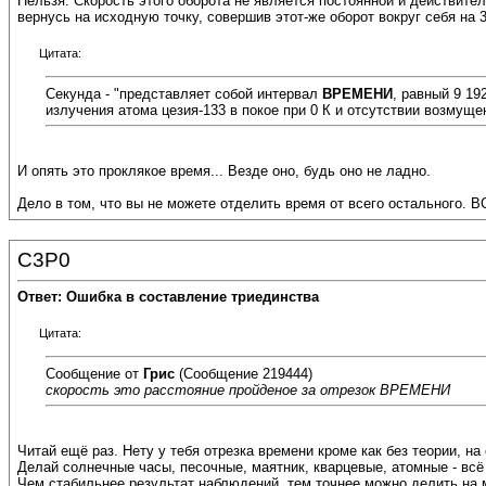
Нельзя. Скорость этого оборота не является постоянной и действител
вернусь на исходную точку, совершив этот-же оборот вокруг себя на 
Цитата:
Секунда - "представляет собой интервал
ВРЕМЕНИ
, равный 9 19
излучения атома цезия-133 в покое при 0 К и отсутствии возмущ
И опять это проклякое время... Везде оно, будь оно не ладно.
Дело в том, что вы не можете отделить время от всего остального. 
C3P0
Ответ: Ошибка в составление триединства
Цитата:
Сообщение от
Грис
(Сообщение 219444)
скорость это расстояние пройденое за отрезок ВРЕМЕНИ
Читай ещё раз. Нету у тебя отрезка времени кроме как без теории, н
Делай солнечные часы, песочные, маятник, кварцевые, атомные - всё
Чем стабильнее результат наблюдений, тем точнее можно делить на м