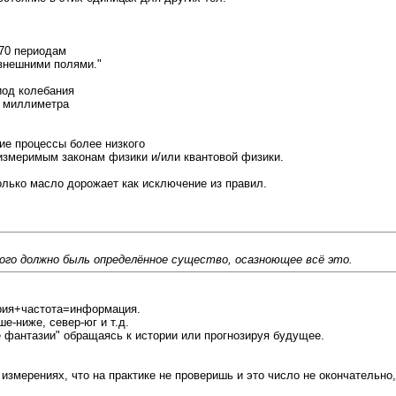
770 периодам
 внешними полями."
иод колебания
х миллиметра
ие процессы более низкого
о измеримым законам физики и/или квантовой физики.
олько масло дорожает как исключение из правил.
того должно быль определённое существо, осазноющее всё это.
рия+частота=информация.
е-ниже, север-юг и т.д.
е фантазии" обращаясь к истории или прогнозируя будущее.
змерениях, что на практике не проверишь и это число не окончательно, 