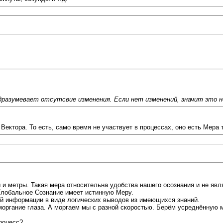
дразумевает отсутсвие изменения. Если нет изменений, значит это н
Вектора. То есть, само время не участвует в процессах, оно есть Мера 
ы и метры. Такая мера относительна удобства нашего осознания и не яв
 Глобальное Сознание имеет истинную Меру.
ной информации в виде логических выводов из имеющихся знаний.
моргание глаза. А моргаем мы с разной скоростью. Берём усреднённую 
роцесс?