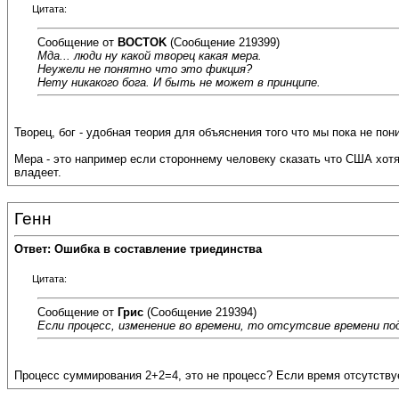
Цитата:
Сообщение от
BOCTOK
(Сообщение 219399)
Мда... люди ну какой творец какая мера.
Неужели не понятно что это фикция?
Нету никакого бога. И быть не может в принципе.
Творец, бог - удобная теория для объяснения того что мы пока не пон
Мера - это например если стороннему человеку сказать что США хотят
владеет.
Генн
Ответ: Ошибка в составление триединства
Цитата:
Сообщение от
Грис
(Сообщение 219394)
Если процесс, изменение во времени, то отсутсвие времени по
Процесс суммирования 2+2=4, это не процесс? Если время отсутствуе