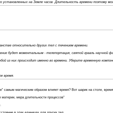
но установленных на Земле часов. Длительность времени поэтому 
ранстве относительно других тел с течением времени.
щение будет моментальным - телепортация, святой грааль научной ф
бой из них происходит именно во времени. Уберите временную компон
ое время.
ие" самым магическим образом влияет время? Вот шарик на столе, время
 материи, мера длительности процессов"
.
сстояние в этих единицах для других тел.