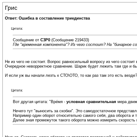
Грис
Ответ: Ошибка в составление триединства
Цитата:
Сообщение от
C3P0
(Сообщение 219433)
Где "временная компонента"? Из чего состоит? На "бинарное с
Не из чего не состоит. Вопрос равносильный вопросу из чего состоит 
Очередное неворректное сравнение. Шарик будет лежить там где и был
И если уж вы начали лезть к СТО\ОТО, то как раз там это есть везде
Цитата:
Вот другая цитата: "Вре́мя -
условная сравнительная
мера движ
Нечего тут "выносить за скобки". Это самодостаточное представл
Например один оборот относительно самого себя, два оборота и т
Далее зная промежуток такого оборота можно измерить скорость 