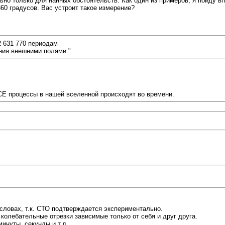
ьно только для нанных обстоятельств. Как один из примеров, я пойду вп
360 градусов. Вас устроит такое измерение?
2 631 770 периодам
ения внешними полями."
ВСЕ процессы в нашей вселенной происходят во времени.
а словах, т.к. СТО подтверждается экспериментально.
 колебательные отрезки зависимые только от себя и друг друга.
инуты, секунды и т.д.