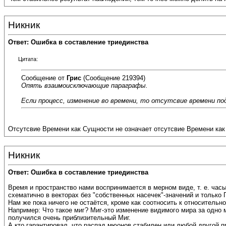
Никник
Ответ: Ошибка в составление триединства
Цитата:
Сообщение от
Грис
(Сообщение 219394)
Опять взаимоисключающие параграфы.
Если процесс, изменение во времени, то отсутсвие времени по
Отсутсвие Времени как Сущности не означает отсутсвие Времени как 
Никник
Ответ: Ошибка в составление триединства
Время и пространство нами воспринимается в мерном виде, т. е. час
схематично в векторах без "собственных насечек"-значений и только
Нам же пока ничего не остаётся, кроме как соотносить к относитель
Например: Что такое миг? Миг-это изменение видимого мира за одно 
получился очень приблизительный Миг.
А кто гарантировал, что распад мюонов стабилен или любой другой п