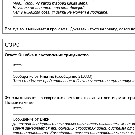
Мда... люди ну какой творец какая мера.
Неужели не понятно что это фикция?
Нету никакого бога. И быть не может в принципе.
Вот тут то и начинается проблема. Доказать что-то человеку, слепо 
C3P0
Ответ: Ошибка в составление триединства
Цитата:
Сообщение от
Никник
(Сообщение 219300)
Это ошибочное представление и бесконечности не существует
Фотоны движутся со скоростью света но относятся к частицам котор
Например читай
Цитата:
Сообщение от
Вики
До начала двадцатого века время полагалось независимым от 
время замедляется при больших скоростях одной системы отс
относительности. Замедление времени подтвердили многие экс