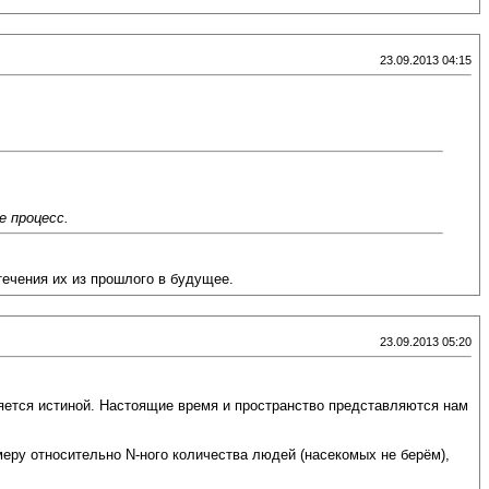
23.09.2013 04:15
е процесс.
течения их из прошлого в будущее.
23.09.2013 05:20
ляется истиной. Настоящие время и пространство представляются нам
меру относительно N-ного количества людей (насекомых не берём),