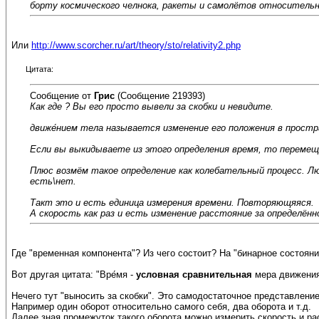
борту космического челнока, ракеты и самолётов относитель
Или
http://www.scorcher.ru/art/theory/sto/relativity2.php
Цитата:
Сообщение от
Грис
(Сообщение 219393)
Как где ? Вы его просто вывели за скобки и невидите.
движе́нием тела называется изменение его положения в прост
Если вы выкидываете из этого определения время, то переме
Плюс возмём такое определение как колебательный процесс. Лю
есть\нет.
Такт это и есть единица измерения времени. Повторяющяяся.
А скорость как раз и есть изменение расстояние за определённ
Где "временная компонента"? Из чего состоит? На "бинарное состоян
Вот другая цитата: "Вре́мя -
условная сравнительная
мера движения
Нечего тут "выносить за скобки". Это самодостаточное представление
Например один оборот относительно самого себя, два оборота и т.д.
Далее зная промежуток такого оборота можно измерить скорость и ра