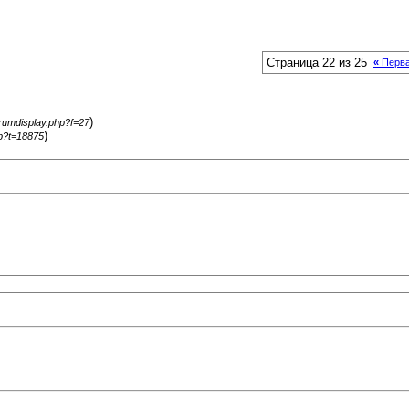
Страница 22 из 25
«
Перв
)
orumdisplay.php?f=27
)
hp?t=18875