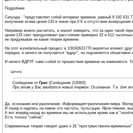
Подробнее:
Секунда - "представляет собой интервал времени, равный 9 192 631 
излучения атома цезия-133 в покое при 0 К и отсутствии возмущения
Например можно расчитать, а значит измерить, что за один такой пер
цезия-133 свет преодолевает расстояние примерно 32 и 612 тысячны
не придумывая ни какие теории времени.
На этот колебательный процесс в 1/9192631770 вероятно влияют друг
порядка, и ничего не получается "вдруг", но подчиняется объективн
И ничего ВДРУГ само собой от прошествия времени не изменяется. Т
Цитата:
Сообщение от
Грис
(Сообщение 219393)
При этом у Вас вводится новый термин. Осознание. Т.е. для э
Да, осознание или различение. Информация+различение=мера. Мате
И лазер и надпись на камне это частоты, пульсации. Ярче-темнее, выш
А вот вперёд-назад во времени мы не используем кроме как в "полёт
Есть только "сейчас".
Современные теории говорят даже о 26 "пространственно-временных" и