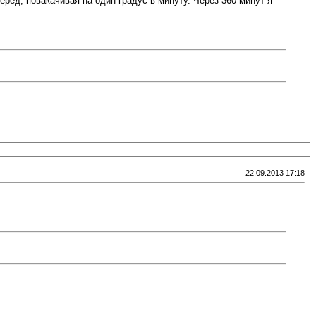
ерёд, повакачивая на один градус в минуту. Через 360 минут я
22.09.2013 17:18