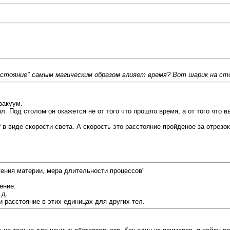
остояние" самым магическим образом влияет время? Вот шарик на сто
вакуум.
. Под столом он окажется не от того что прошло время, а от того что вы
? в виде скорости света. А скорость это расстояние пройденое за отре
ения материи, мера длительности процессов"
ение.
.д.
и расстояние в этих единицах для других тел.