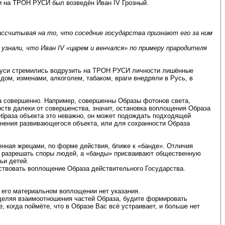
 и на ТРОН РУСИ был возведён Иван IV Грозный.
ассчитывая на то, что соседние государства признают его за ним
 узнали, что Иван IV «царем и венчался» по примеру прародителя
и Руси стремились водрузить на ТРОН РУСИ личности лишённые
дом, изменами, алкоголем, табаком, враги внедряли в Русь, в
за совершенно. Например, совершенны Образы фотонов света,
рств далеки от совершенства, значит, остановка воплощения Образа
Образа объекта это неважно, он может подождать подходящей
анения развивающегося объекта, или для сохранности Образа
енная жрецами, по форме действия, ближе к «банде». Отличия
ю, разрешать споры людей, а «банды» присваивают общественную
ьи детей.
ствовать воплощение Образа действительного Государства.
о его материальном воплощении нет указания.
еделяя взаимоотношения частей Образа, будите формировать
, когда поймёте, что в Образе Вас всё устраивает, и больше нет