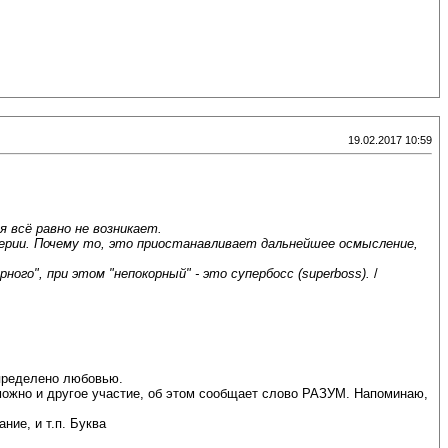
19.02.2017 10:59
 всё равно не возникает.
ерии. Почему то, это приостанавливает дальнейшее осмысление,
ого", при этом "непокорный" - это супербосс (superboss).
/
определено любовью.
зможно и другое участие, об этом сообщает слово РАЗУМ. Напоминаю,
ние, и т.п. Буква