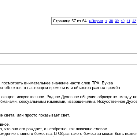
Страница 57 из 64
«
Первая
<
38
39
40
41
42
 посмотреть внимательнее значение части слов ПРА. Буква
х объектов, в настоящем времени или объектов разных времён.
ушающее, искусственное. Родное Духовное общение образуется между по
бманами, сексуальными изменами, извращениями. Искусственное Духов
е света, или просто показывает свет.
вное.
 что оно его рождает, а необратно, как показано словом
ждение главного божества. В Образ такого божества может быть возвелич