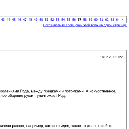
43
44
45
46
47
48
49
50
51
52
53
54
55
56
57
58
59
60
61
62
63
64
>
Показывать 40 сообщений этой темы на одной странице
18.02.2017 00:25
колениями Рода, между предками и потомками. А искусственное,
ное общение рушит, уничтожает Род.
ено разное, например, какая то идея, какое то дело, какой то