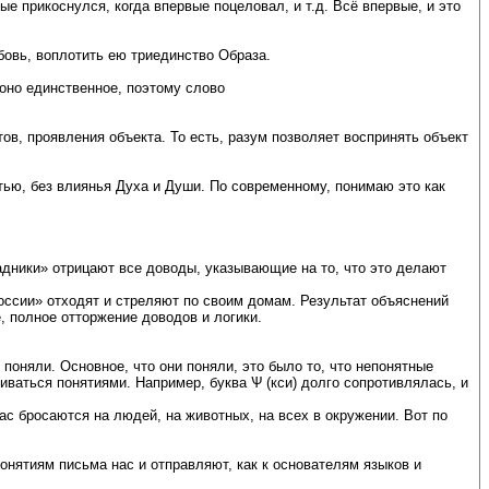
е прикоснулся, когда впервые поцеловал, и т.д. Всё впервые, и это
овь, воплотить ею триединство Образа.
оно единственное, поэтому слово
ов, проявления объекта. То есть, разум позволяет воспринять объект
тью, без влиянья Духа и Души. По современному, понимаю это как
адники» отрицают все доводы, указывающие на то, что это делают
России» отходят и стреляют по своим домам. Результат объяснений
, полное отторжение доводов и логики.
поняли. Основное, что они поняли, это было то, что непонятные
ваться понятиями. Например, буква Ѱ (кси) долго сопротивлялась, и
с бросаются на людей, на животных, на всех в окружении. Вот по
понятиям письма нас и отправляют, как к основателям языков и