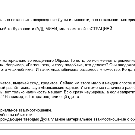
ьно остановить возрождение Души и личности, оно показывает материа
ей то Духовности (АД), МИНИ, малозаметной каСТРАЦИЕЙ.
 материально воплощённого Образа. То есть, регион меняет стремлени
н». Например, «Регион газ», и тому подобные, что делают? Они внедря
это «нахлебники». И таких «нахлебников» развелось множество. Когда 
четов, выдачей ссуд, кредитов. Сейчас им этого мало и найден способ
ый расчёт, используя «Банковские карты». Уничтожение наличного расчё
ыль, вот только наличность мешает. Всю сразу неуберёшь, а если запрет
? Например, в Татарстане, или ещё где то.
ериальное взаимоотношение.
елённым объектом.
 рождающее твердью Духа главное материальное взаимоотношение с объ