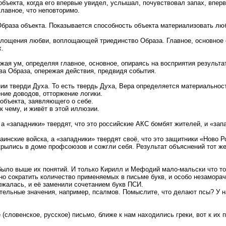
ъекта, когда его впервые увидел, услышал, почувствовал запах, впервы
главное, что неповторимо.
браза объекта. Показывается способность объекта материализовать люб
площения любви, воплощающей триединство Образа. Главное, основное 
х.
ая ум, определяя главное, основное, опираясь на восприятия результат
ва Образа, опережая действия, предвидя события.
ии тверди Духа. То есть твердь Духа, Вера определяется материальнос
ние доводов, отторжение логики.
объекта, заявляющего о себе.
к чему, и живёт в этой иллюзии.
 «западники» твердят, что это российские АКС бомбят жителей, и «зап
инские войска, а «западники» твердят своё, что это защитники «Ново 
акрылись в доме профсоюзов и сожгли себя. Результат объяснений тот же
было выше их понятий. И только Кирилл и Мефодий мало-мальски что то 
о сократить количество применяемых в письме букв, и особо незаморачи
ржалась, и её заменили сочетанием букв ПСИ.
тельные значения, например, псалмов. Помыслите, что делают псы? У на
(словенское, русское) письмо, ближе к нам находились греки, вот к их 