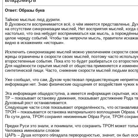
Ответ: Образы букв
Тайною мыслью люд дурили.
В Духовности воспринимается всё, о чём имеется представленье, Ду
на отсутствии синхронизации мыслей, Нет восприятия мыслей, когда
настолько, что она небудет восприниматься как мысль, а порождённ
целое череду событий. Чтобы так непрочли мысль, правители искаж
видно в искажениях «исторыи».
Исключить синхронизацию мыслей можно увеличением скорости своей 
жрецы ограничены в скорости своих мыслей, поэтому часто использу
второстепенные события. Пока кто то будет разбираться со второсте
Для надёжности скрытия мыслей от общества применяется и изменен
синтетической пищи. Часто, снижение скорости мыслей людьми воспри
Уже сообщал, что сам, Духом чувствовал предшествующие неприятнос
информации нет. Знаю физические ощущения от воздействия чужих мы
Эта информация общедоступна, а имеется информация скрытная, иск
ТР – показывает остановку движения, показывает достижение Рода
Духовный рост останавливается.
Следующие части слов показывают определённость, что останавлива
ТРОН – показывается остановка материального воплощения Образа. 
По сути дела, ТРОН сохранял неизменным Образ Руси, ТРОН сохран
Предки Руси это знали, и понимали, что сохранить ТРОН может тольк
Человека именовали словом
ЦАРЬ – Душа которого обладала первородностью, значит, он был осо