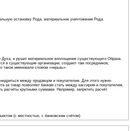
льную остановку Рода, материальное уничтожение Рода.
е Духа, и рушит материальное воплощение существующего Образа.
ются в существующие организации, создают там посредников,
то такое именовали словом «черьвь».
 внедриться между продавцом и покупателем. Для этого нужно
та за товар позволяет банкам стать между кассиром и покупателем,
ить расчёты крупными суммами. Например, запретить расчёт
ектом (с местностью, с банковским счётом).