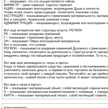
С – показывает, что это осуществляется сейчас.
МИНИСТР – мини тормозит, скрытно тормозит.
АЦИЯ – показывает воплощение, возрождение Души и личности.
Чтобы яснее понять происходящее, посмотрите значение слова
КАСТРАЦИЯ – показывающего стремлением материальности, материал
Вот и смотрите, буквальное значение слова
АДМИНИСТРАЦИЯ – показывающего, возрождение или воплощение чь
Вот ещё интересное имя структуры власти, РЕГИОН.
РЕ – показывает рождение изменений.
Г – показывает стремление Духа, мечту.
ОН – показывает Образ воплощённый материально.
Вот и получаем, что словом
РЕГИОН – показывается рождение изменений Духовного стремления и
Кому непонятно, посмотрите на деятельность структур власти «регио
внедряясь между поставщиками продукции и потребителями. То есть, 
Вот вам ещё разновидность «игры в карты».
Когда то банки зарабатывали средства, хранением и обслуживанием с
уничтожить наличные деньги, и перевести всю торговлю на безналичн
и получить свой процент с каждой покупки. Посчитайте, во где приб
наличностью, суммой более сотни тысяч рублей. А может попробовать
Вот вам и «игра в карты».
КА – показывает материальный объект, собой являющий главное мат
А – показывает материальное взаимоотношение с любимым, с опред
КАРТА – показывает материальный объект, собой являющий главное,
владомиръ