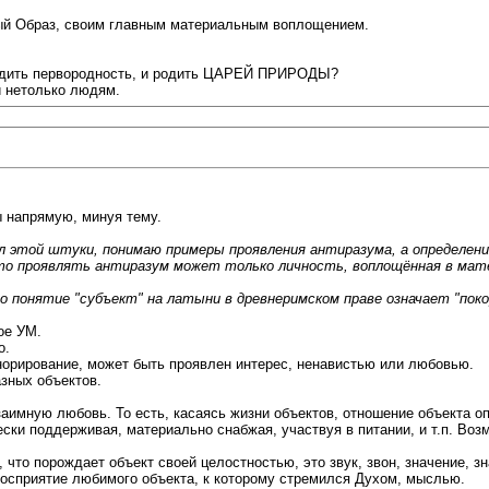
ый Образ, своим главным материальным воплощением.
родить первородность, и родить ЦАРЕЙ ПРИРОДЫ?
и нетолько людям.
 напрямую, минуя тему.
 этой штуки, понимаю примеры проявления антиразума, а определения
что проявлять антиразум может только личность, воплощённая в мат
 понятие "субъект" на латыни в древнеримском праве означает "покорн
ое УМ.
о.
норирование, может быть проявлен интерес, ненавистью или любовью.
зных объектов.
заимную любовь. То есть, касаясь жизни объектов, отношение объекта 
ски поддерживая, материально снабжая, участвуя в питании, и т.п. Во
 что порождает объект своей целостностью, это звук, звон, значение, зна
восприятие любимого объекта, к которому стремился Духом, мыслью.