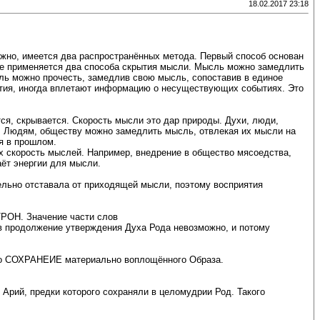
18.02.2017 23:18
ожно, имеется два распространённых метода. Первый способ основан
оде применяется два способа скрытия мысли. Мысль можно замедлить
ль можно прочесть, замедлив свою мысль, сопоставив в единое
ытия, иногда вплетают информацию о несуществующих событиях. Это
ся, скрывается. Скорость мысли это дар природы. Духи, люди,
я. Людям, обществу можно замедлить мысль, отвлекая их мысли на
я в прошлом.
х скорость мыслей. Например, внедрение в общество мясоедства,
аёт энергии для мысли.
тельно отставала от приходящей мысли, поэтому восприятия
ТРОН. Значение части слов
 продолжение утверждения Духа Рода невозможно, и потому
это СОХРАНЕИЕ материально воплощённого Образа.
 Арий, предки которого сохраняли в целомудрии Род. Такого