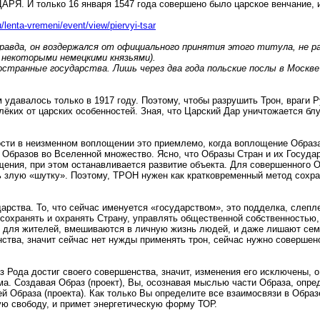
ЦАРЯ. И только 16 января 1547 года совершено было царское венчание,
.ru/lenta-vremeni/event/view/piervyi-tsar
Правда, он воздержался от официального принятия этого титула, не р
и некоторыми немецкими князьями).
иностранные государства. Лишь через два года польские послы в Москве
им удавалось только в 1917 году. Поэтому, чтобы разрушить Трон, враг
лёких от царских особенностей. Зная, что Царский Дар уничтожается блу
ности в неизменном воплощении это приемлемо, когда воплощение Обра
х Образов во Вселенной множество. Ясно, что Образы Стран и их Госуда
щения, при этом останавливается развитие объекта. Для совершенного 
ь злую «шутку». Поэтому, ТРОН нужен как кратковременный метод сохр
арства. То, что сейчас именуется «государством», это подделка, слепл
н сохранять и охранять Страну, управлять общественной собственность
и для жителей, вмешиваются в личную жизнь людей, и даже лишают сем
ства, значит сейчас нет нужды применять трон, сейчас нужно совершен
 Рода достиг своего совершенства, значит, изменения его исключены, 
ома. Создавая Образ (проект), Вы, осознавая мыслью части Образа, опр
 Образа (проекта). Как только Вы определите все взаимосвязи в Образе
ую свободу, и примет энергетическую форму ТОР.