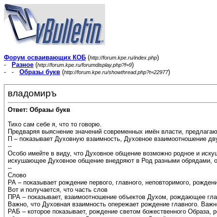
Форум осваивающих КОБ
(
)
http://forum.kpe.ru/index.php
-
Разное
(
)
http://forum.kpe.ru/forumdisplay.php?f=9
- -
Образы букв
(
)
http://forum.kpe.ru/showthread.php?t=22977
владомиръ
Ответ: Образы букв
Тихо сам себе я, что то говорю.
Предваряя выяснение значений современных имён власти, предлагаю
П – показывает Духовную взаимность, Духовное взаимоотношение дву
--
Особо имейте в виду, что Духовное общение возможно родное и иск
искушающее Духовное общение внедряют в Род разными обрядами, о
--
Слово
РА – показывает рождение первого, главного, неповторимого, рождени
Вот и получается, что часть слов
ПРА – показывает, взаимоотношение объектов Духом, рождающее гла
Важно, что Духовная взаимность опережает рождение главного. Важно,
РАБ – которое показывает, рождение светом божественного Образа, ро