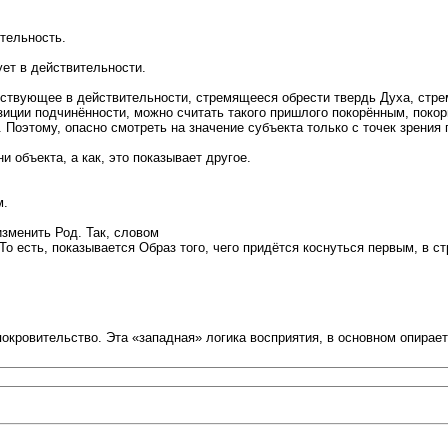
ятельность.
ет в действительности.
ствующее в действительности, стремящееся обрести твердь Духа, стр
зиции подчинённости, можно считать такого пришлого покорённым, покор
Поэтому, опасно смотреть на значение субъекта только с точек зрения
 объекта, а как, это показывает другое.
м.
зменить Род. Так, словом
 есть, показывается Образ того, чего придётся коснуться первым, в ст
покровительство. Эта «западная» логика восприятия, в основном опирает