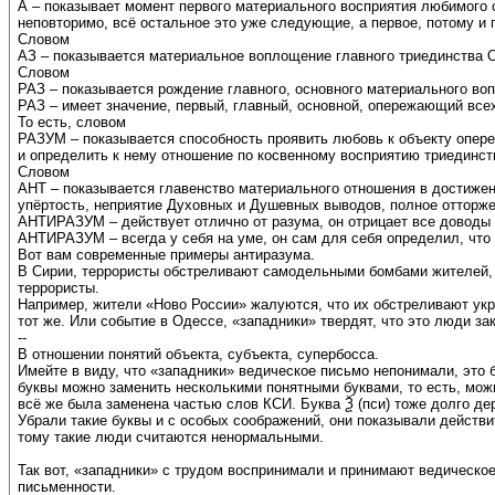
А – показывает момент первого материального восприятия любимого об
неповторимо, всё остальное это уже следующие, а первое, потому и 
Словом
АЗ – показывается материальное воплощение главного триединства О
Словом
РАЗ – показывается рождение главного, основного материального во
РАЗ – имеет значение, первый, главный, основной, опережающий все
То есть, словом
РАЗУМ – показывается способность проявить любовь к объекту опереж
и определить к нему отношение по косвенному восприятию триединст
Словом
АНТ – показывается главенство материального отношения в достижен
упёртость, неприятие Духовных и Душевных выводов, полное отторже
АНТИРАЗУМ – действует отлично от разума, он отрицает все доводы 
АНТИРАЗУМ – всегда у себя на уме, он сам для себя определил, что 
Вот вам современные примеры антиразума.
В Сирии, террористы обстреливают самодельными бомбами жителей, а
террористы.
Например, жители «Ново России» жалуются, что их обстреливают укра
тот же. Или событие в Одессе, «западники» твердят, что это люди з
--
В отношении понятий объекта, субъекта, супербосса.
Имейте в виду, что «западники» ведическое письмо непонимали, это 
буквы можно заменить несколькими понятными буквами, то есть, можн
всё же была заменена частью слов КСИ. Буква Ѯ (пси) тоже долго де
Убрали такие буквы и с особых соображений, они показывали действи
тому такие люди считаются ненормальными.
Так вот, «западники» с трудом воспринимали и принимают ведическое 
письменности.