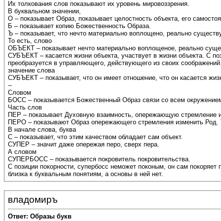
Их толкования слов показывают их уровень мировоззрения.
В буквальном значении,
О – показывает Образ, показывает целостность объекта, его самосто
Б – показывает копию Божественность Образа.
Ъ – показывает, что нечто материально воплощено, реально существу
То есть, слово
ОБЪЕКТ – показывает нечто материально воплощеное, реально суще
СУБЪЕКТ – касается жизни объекта, участвует в жизни объекта. С по
преобразуется в управляющего, действующего из своих соображений. 
значение слова
СУБЪЕКТ – показывает, что он имеет отношение, что он касается жизни
--
Словом
БОСС – показывается Божественный Образ связи со всем окружение
Часть слов
ПЕР – показывает Духовную взаимность, опережающую стремление и
ПЕРО – показывают Образ опережающего стремления изменить Род. То
В начале слова, буква
С – показывает, что этим качеством обладает сам объект.
СУПЕР – значит даже опережая перо, сверх пера.
А словом
СУПЕРБОСС – показывается покровитель покровительства.
С позиции покорности, супербосс неможет поконым, он сам покоряет 
близка к буквальным понятиям, а основы в ней нет.
владомиръ
Ответ: Образы букв