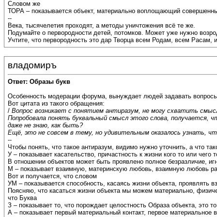
Словом же
ТОРА – показывается объект, материально воплощающий совершенн
--
Века, тысячелетия проходят, а методы уничтожения всё те же.
Подумайте о первородности детей, потомков. Может уже нужно воз
Учтите, что первородность это дар Творца всем Родам, всем Расам, 
владомиръ
Ответ: Образы букв
Особенность модерации форума, вынуждает людей задавать вопросы
Вот цитата из такого обращения:
/
Вопрос возникает с понятием антиразум, не могу схватить смысл
Попробовала понять буквальный смысл этого слова, получается, 
даже не знаю, как быть?
Ещё, это не совсем в тему, но удивительным оказалось узнать, что
--
Чтобы понять, что такое антиразум, видимо нужно уточнить, а что так
У – показывает касательство, причастность к жизни кого то или чего т
В отношении объектов может быть проявлено полное безразличие, иг
М – показывает взаимную, материнскую любовь, взаимную любовь ра
Вот и получается, что словом
УМ – показывается способность, касаясь жизни объекта, проявлять в
Поясняю, что касаться жизни объекта мы можем материально, физиче
что Буква
З – показывает то, что порождает целостность Образа объекта, это то,
А – показывает первый материальный контакт, первое материальное 