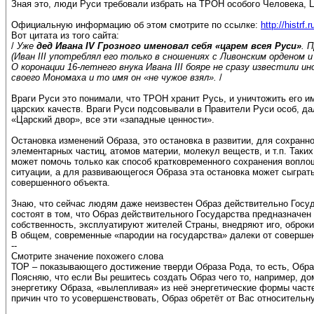
Зная это, люди Руси требовали избрать на ТРОН особого Человека, 
Официальную информацию об этом смотрите по ссылке:
http://histrf
Вот цитата из того сайта:
/
Уже
дед Ивана IV Грозного именовал себя «царем всея Руси»
. 
(Иван III употреблял его только в сношениях с Ливонским орденом 
О коронации 16-летнего внука Ивана III бояре не сразу известили 
своего Мономаха и то имя он «не чужое взял».
/
Враги Руси это понимали, что ТРОН хранит Русь, и уничтожить его 
царских качеств. Враги Руси подсовывали в Правители Руси особ, да
«Царский двор», все эти «западные ценности».
Остановка изменений Образа, это остановка в развитии, для сохран
элементарных частиц, атомов материи, молекул веществ, и т.п. Таки
может помочь только как способ кратковременного сохранения вопло
ситуации, а для развивающегося Образа эта остановка может сыграт
совершенного объекта.
Знаю, что сейчас людям даже неизвестен Образ действительно Госуд
состоят в том, что Образ действительного Государства предназначе
собственность, эксплуатируют жителей Страны, внедряют иго, оброк
В общем, современные «пародии на государства» далеки от совершен
--
Смотрите значение похожего слова
ТОР – показывающего достижение тверди Образа Рода, то есть, Образ
Поясняю, что если Вы решитесь создать Образ чего то, например, д
энергетику Образа, «вылепливая» из неё энергетические формы частей
причин что то усовершенствовать, Образ обретёт от Вас относительн