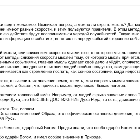
хи видят желаемое. Возникает вопрос, а можно ли скрыть мысль? Да, м
 они имеют разные скорости, и этим пользуются правители. В этом мет
ые ею действия будут восприниматься чередой случайностей. Такую мыс
ают информацию о событиях, вплетают в череду событий сторонние соб
мысли, или снижением скорости мысли того, от которого мысль прячет
ют методы снижения скорости мыслей тому, от которого мысль прячетс
пенными событиями, главная мысль сделает своё дело и уйдёт, спрячетс
ие питания, внедрение в питание людей особых продуктов, замедляющи
нимается как стремление поспать, как сонное состояние, когда недост
ти, а выяснить их значение немог, то есть, моя скорость мысли значи
слей, а бывает, что прочесть мысль неуспеваю, бываю неготов.
ажением толкований имён. Например, от людей скрыто значение слова 
 тверди Духа, это ВЫСШЕЕ ДОСТИЖЕНИЕ Духа Рода, то есть, движение в
ется. Так, словом
Остановка изменений Образа, это нефизическая остановка движения, 
ял Русь.
о Человек, одарённый Богом. Предки знали, что особо одарён Богом это
бо одарён Богом, и имел особое значение в Природе.