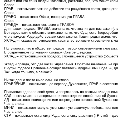
объект или кто то из людей, животных, растений, всё, что может «пом
Слово
ПРАВ – показывает важное действие так рождённого света, дающего 
Слово
ПРАВО – показывает Образ, информацию ПРАВА.
Слово
ПРАВДА – показывает согласие с ПРАВОМ.
Для наших предков ПРАВДА значила то, что значит для нас закон (о 
Вот здесь важно обратить внимание на то, что Сущность Творец общий
что в каждом Роде действовали свои законы. Наши предки знали, чт
УКЛАД – показывает отношение, касательство жизни стремления к ла
Получалось, что в обществе предков, говоря современными словами,
В современном толковании словаря Ожегов-Шведова:
УКЛАД – Установившийся порядок, сложившееся устройство (обществе
Уклад и правда, это две части Управленья. Обратите внимание, не пр
Внутри Родовое Правленье осуществлялось мудрейшими Рода. А, дл
Так, когда то было, а сейчас?
Ни так давно часто было слышно слово
ПРАВЛЕНИЕ – показывающее перевод Духовности, ПРАВ в состояние
Правление сделало своё дело, и попряталось по разным объединени
САД - показывает воплощение или возрождение своей, личной Духовн
АД - показывает воплощение или возрождение неизвестной Духовности
Часть слова
МИНИ – показывает малую, уменьшенную взаимную любовь, проявляе
Часть слов
СТР – показывает остановку Рода, остановку развития (ТР, стой – да