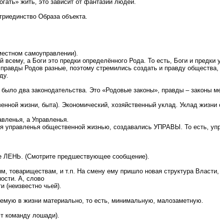
огать» жить, это зависит от фантазии людей.
триединство Образа объекта.
местном самоуправлении).
 всему, а Боги это предки определённого Рода. То есть, Боги и предки
о правды Родов разные, поэтому стремились создать и правду общества
ду.
 было два законодательства. Это «Родовые законы», правды – законы м
нной жизни, быта). Экономический, хозяйственный уклад. Уклад жизни 
авленья, а Управленья.
я управленья общественной жизнью, создавались УПРАВЫ. То есть, уп
 ЛЕНЬ. (Смотрите предшествующее сообщение).
ям, товариществам, и т.п. На смену ему пришло новая структура Влас
ости. А, слово
 (неизвестно чьей).
мую в жизни материально, то есть, минимальную, малозаметную.
ют команду лошади).