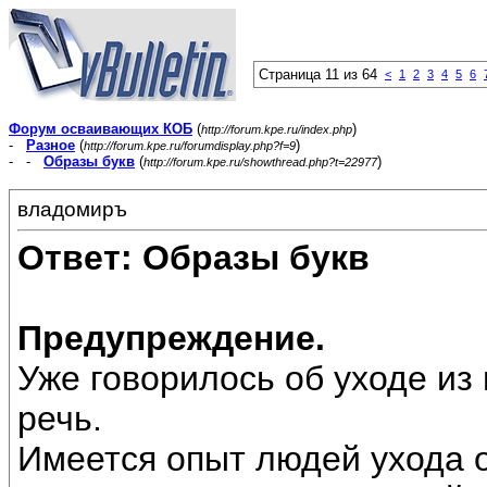
Страница 11 из 64
<
1
2
3
4
5
6
Форум осваивающих КОБ
(
)
http://forum.kpe.ru/index.php
-
Разное
(
)
http://forum.kpe.ru/forumdisplay.php?f=9
- -
Образы букв
(
)
http://forum.kpe.ru/showthread.php?t=22977
владомиръ
Ответ: Образы букв
Предупреждение.
Уже говорилось об уходе из 
речь.
Имеется опыт людей ухода о