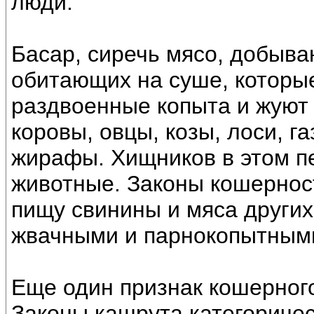
люди.
Басар, сиречь мясо, добыва
обитающих на суше, которы
раздвоенные копыта и жуют
коровы, овцы, козы, лоси, г
жирафы. Хищников в этом п
животные. Законы кошернос
пищу свинины и мяса други
жвачными и парнокопытным
Еще один признак кошерного
Законы кашрута категориче