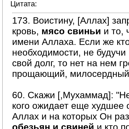
Цитата:
173. Воистину, [Аллах] зап
кровь,
мясо свиньи
и то, 
имени Аллаха. Если же кт
необходимости, не будучи
свой долг, то нет на нем г
прощающий, милосердный
60. Скажи [,Мухаммад]: "Н
кого ожидает еще худшее о
Аллах и на которых Он раз
обезьян и свиней
и кто п