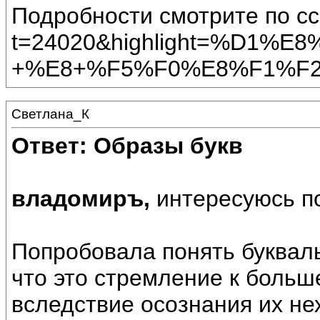
Подробности смотрите по сс
t=24020&highlight=%D1
+%E8+%F5%F0%E8%F1%F
Светлана_К
Ответ: Образы букв
владомиръ,
интересуюсь п
Попробовала понять буквал
что это стремление к больш
вследствие осознания их нех