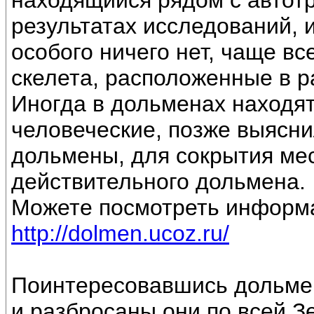
находящийся рядом с автот
результатах исследований, 
особого ничего нет, чаще вс
скелета, расположенные в р
Иногда в дольменах находят
человеческие, позже выясни
дольмены, для сокрытия ме
действительного дольмена.
Можете посмотреть информа
http://dolmen.ucoz.ru/
Поинтересовавшись дольмен
и разбросаны они по всей З