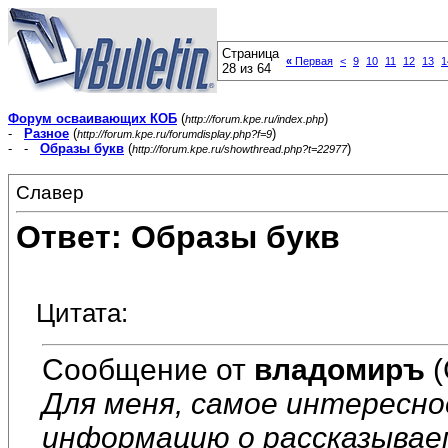
Страница
«
Первая
<
9
10
11
12
13
1
28 из 64
Форум осваивающих КОБ
(
)
http://forum.kpe.ru/index.php
-
Разное
(
)
http://forum.kpe.ru/forumdisplay.php?f=9
- -
Образы букв
(
)
http://forum.kpe.ru/showthread.php?t=22977
Славер
Ответ: Образы букв
Цитата:
Сообщение от
владомиръ
(
Для меня, самое интересно
информацию о рассказывае