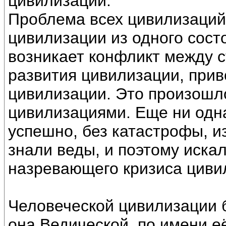
цивилизации.
Проблема всех цивилизаций 
цивилизации из одного состо
возникает конфликт между 
развития цивилизации, при
цивилизации. Это произош
цивилизациями. Еще ни одн
успешно, без катастрофы, из
знали веды, и поэтому иска
назревающего кризиса циви
Человеческой цивилизации 
она Ведической, по имени е