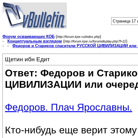
Страница 17 
Форум осваивающих КОБ
(
)
http://forum.kpe.ru/index.php
-
Концептуальным взглядом
(
)
http://forum.kpe.ru/forumdisplay.php?f=11
- -
Федоров и Стариков спасители РУССКОЙ ЦИВИЛИЗАЦИИ или 
Щетин ибн Едит
Ответ: Федоров и Старик
ЦИВИЛИЗАЦИИ или очеред
Федоров. Плач Ярославны.
Кто-нибудь еще верит этому .