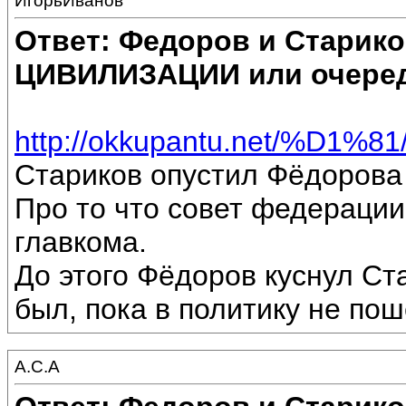
ИгорьИванов
Ответ: Федоров и Старик
ЦИВИЛИЗАЦИИ или очеред
http://okkupantu.net/%D1
Стариков опустил Фёдорова 
Про то что совет федерации
главкома.
До этого Фёдоров куснул Ста
был, пока в политику не пош
А.С.А